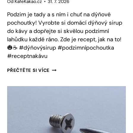
Od
KafeKakao.cz
31. 7. 2026
Podzim je tady a s ním i chuť na dýňové
pochoutky! Vyrobte si domácí dýňový sirup
do kávy a dopřejte si skvělou podzimní
lahůdku každé ráno. Zde je recept, jak na to!
🎃☕ #dýňovýsirup #podzimnípochoutka
#receptnakávu
DÝŇOVÝ
PŘEČTĚTE SI VÍCE
SIRUP
DO
KÁVY:
RECEPT
NA
PODZIMNÍ
POCHOUTKU!