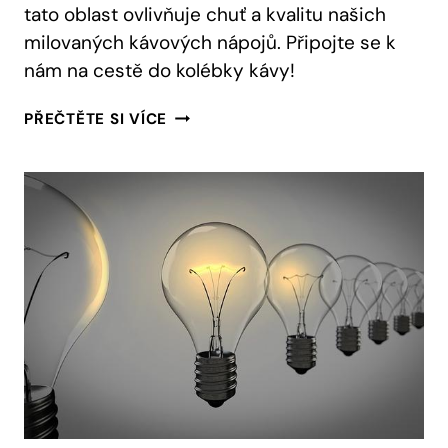
tato oblast ovlivňuje chuť a kvalitu našich
milovaných kávových nápojů. Připojte se k
nám na cestě do kolébky kávy!
AFRIKA
PŘEČTĚTE SI VÍCE
KÁVOVNÍK:
PROZKOUMEJTE
KOLÉBKU
KÁVY