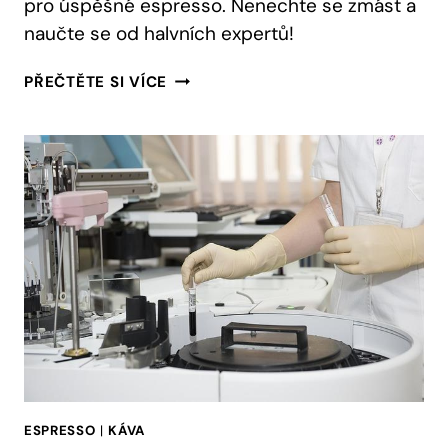
pro úspěšné espresso. Nenechte se zmást a
naučte se od halvních expertů!
STUPNĚ
PŘEČTĚTE SI VÍCE
HRUBOSTI
MLETÍ
KÁVY
PRO
ESPRESSO:
EXPERTNÍ
RADY
ESPRESSO
|
KÁVA