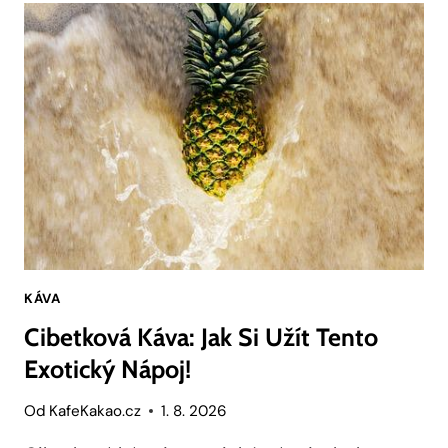
STYLOVÝ
DOPLNĚK
PRO
KAŽDOU
KUCHYNI
KÁVA
Cibetková Káva: Jak Si Užít Tento
Exotický Nápoj!
Od
KafeKakao.cz
1. 8. 2026