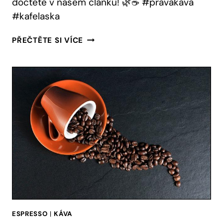
dočtete v našem článku! 🌿☕️ #pravakava
#kafelaska
PŘESOVÁNÍ
PŘEČTĚTE SI VÍCE
KAFE:
TAJEMSTVÍ
PRO
DOKONALOU
EXTRAKCI
ESPRESSO
|
KÁVA