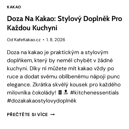
KAKAO
Doza Na Kakao: Stylový Doplněk Pro
Každou Kuchyni
Od
KafeKakao.cz
1. 8. 2026
Doza na kakao je praktickým a stylovým
doplňkem, který by neměl chybět v žádné
kuchyni. Díky ní můžete mít kakao vždy po
ruce a dodat svému oblíbenému nápoji punc
elegance. Zkrátka skvělý kousek pro každého
milovníka čokolády! 🍫🔝 #kitchenessentials
#dozakakaostylovydoplněk
DOZA
PŘEČTĚTE SI VÍCE
NA
KAKAO: