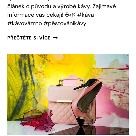
článek o původu a výrobě kávy. Zajímavé
informace vás čekají! ☕🌿 #káva
#kávovázrno #pěstováníkávy
KDE
PŘEČTĚTE SI VÍCE
SE
PĚSTUJE
KÁVA:
CESTA
KÁVOVÉHO
ZRNA
DO
VAŠÍ
ŠÁLKY