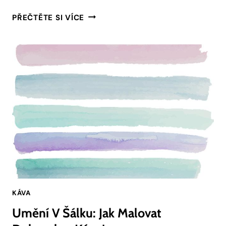
STRUZKA
PŘEČTĚTE SI VÍCE
KÁVY:
JAK
SPRÁVNĚ
DÁVKOVAT
PRO
DOKONALÝ
ŠÁLEK
KÁVA
Umění V Šálku: Jak Malovat