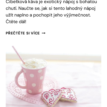
Cibetková káva je exotický nápoj s bohatou
chutí. Naučte se, jak si tento lahodný nápoj
užít naplno a pochopit jeho výjimečnost.
Čtěte dál!
CIBETKOVÁ
PŘEČTĚTE SI VÍCE
KÁVA:
JAK
SI
UŽÍT
TENTO
EXOTICKÝ
NÁPOJ!