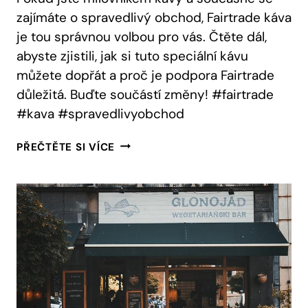
zajímáte o spravedlivý obchod, Fairtrade káva
je tou správnou volbou pro vás. Čtěte dál,
abyste zjistili, jak si tuto speciální kávu
můžete dopřát a proč je podpora Fairtrade
důležitá. Buďte součástí změny! #fairtrade
#kava #spravedlivyobchod
FAIRTRADE
PŘEČTĚTE SI VÍCE
KÁVA:
JAK
JI
ZÍSKAT
A
PROČ