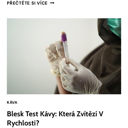
KAFE
PŘEČTĚTE SI VÍCE
V
KINE:
JAK
SI
VYCHUTNAT
FILM
S
PERFEKTNÍ
KÁVOU
KÁVA
Blesk Test Kávy: Která Zvítězí V
Rychlosti?