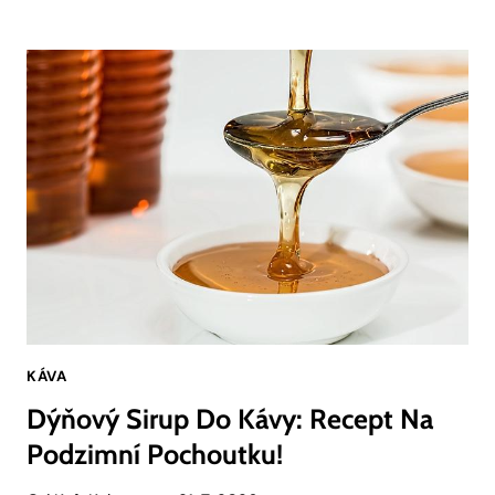
JAKO
Z
AUTOMATU:
RECEPT
NA
DOMÁCÍ
VERZI
KÁVA
Dýňový Sirup Do Kávy: Recept Na
Podzimní Pochoutku!