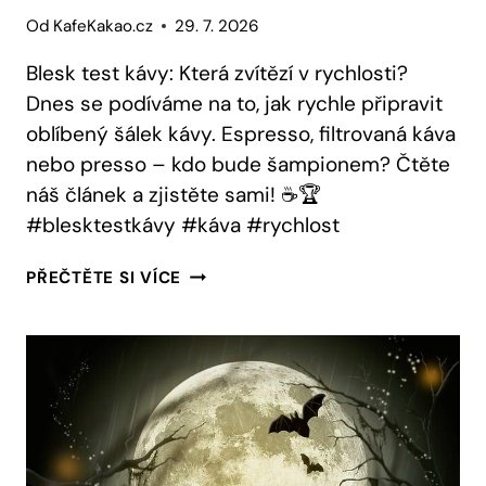
Od
KafeKakao.cz
29. 7. 2026
Blesk test kávy: Která zvítězí v rychlosti?
Dnes se podíváme na to, jak rychle připravit
oblíbený šálek kávy. Espresso, filtrovaná káva
nebo presso – kdo bude šampionem? Čtěte
náš článek a zjistěte sami! ☕️🏆
#blesktestkávy #káva #rychlost
BLESK
PŘEČTĚTE SI VÍCE
TEST
KÁVY:
KTERÁ
ZVÍTĚZÍ
V
RYCHLOSTI?