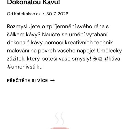
Dokonalou Kávu!
Od
KafeKakao.cz
30. 7. 2026
Rozmyslujete o zpříjemnění svého rána s
šálkem kávy? Naučte se umění vytahaní
dokonalé kávy pomocí kreativních technik
malování na povrch vašeho nápoje! Umělecký
zážitek, který potěší vaše smysly! ☕🎨 #káva
#uměnívšálku
UMĚNÍ
PŘEČTĚTE SI VÍCE
V
ŠÁLKU:
JAK
MALOVAT
DOKONALOU
KÁVU!