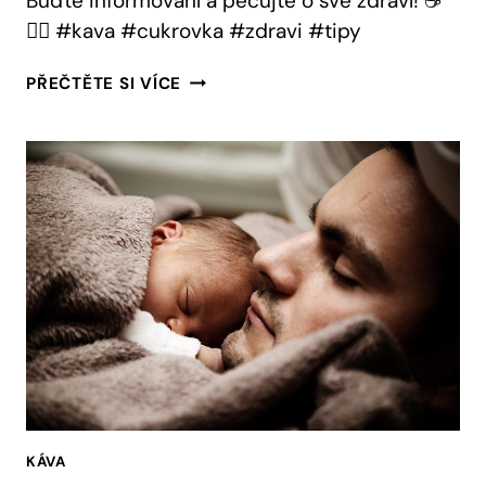
Buďte informovaní a pečujte o své zdraví! ☕
👩‍⚕️ #kava #cukrovka #zdravi #tipy
KÁVA
PŘEČTĚTE SI VÍCE
A
CUKROVKA:
JAK
SPRÁVNĚ
KOMBINOVAT
KÁVA