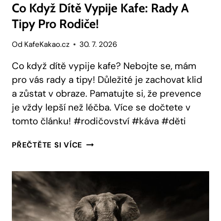
Co Když Dítě Vypije Kafe: Rady A
Tipy Pro Rodiče!
Od
KafeKakao.cz
30. 7. 2026
Co když dítě vypije kafe? Nebojte se, mám
pro vás rady a tipy! Důležité je zachovat klid
a zůstat v obraze. Pamatujte si, že prevence
je vždy lepší než léčba. Více se dočtete v
tomto článku! #rodičovství #káva #děti
CO
PŘEČTĚTE SI VÍCE
KDYŽ
DÍTĚ
VYPIJE
KAFE:
RADY
A
TIPY