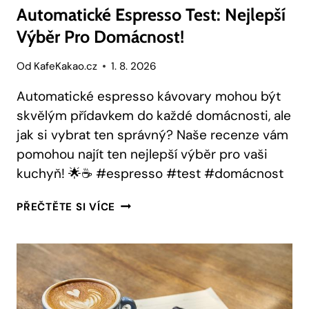
Automatické Espresso Test: Nejlepší
Výběr Pro Domácnost!
Od
KafeKakao.cz
1. 8. 2026
Automatické espresso kávovary mohou být
skvělým přídavkem do každé domácnosti, ale
jak si vybrat ten správný? Naše recenze vám
pomohou najít ten nejlepší výběr pro vaši
kuchyň! 🌟☕ #espresso #test #domácnost
AUTOMATICKÉ
PŘEČTĚTE SI VÍCE
ESPRESSO
TEST:
NEJLEPŠÍ
VÝBĚR
PRO
DOMÁCNOST!