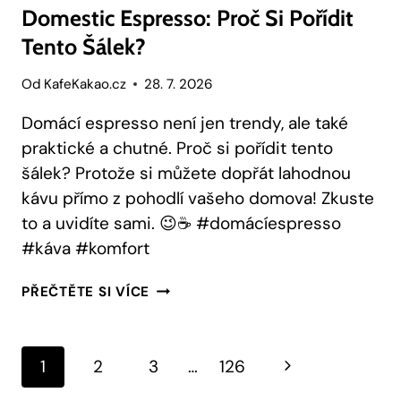
Domestic Espresso: Proč Si Pořídit
Tento Šálek?
Od
KafeKakao.cz
28. 7. 2026
Domácí espresso není jen trendy, ale také
praktické a chutné. Proč si pořídit tento
šálek? Protože si můžete dopřát lahodnou
kávu přímo z pohodlí vašeho domova! Zkuste
to a uvidíte sami. 😉☕️ #domácíespresso
#káva #komfort
DOMESTIC
PŘEČTĚTE SI VÍCE
ESPRESSO:
PROČ
SI
Navigace
Další
1
2
3
…
126
POŘÍDIT
TENTO
Na