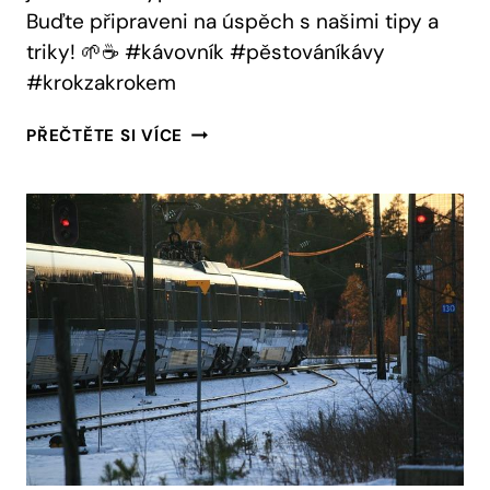
Buďte připraveni na úspěch s našimi tipy a
triky! 🌱☕ #kávovník #pěstováníkávy
#krokzakrokem
JAK
PŘEČTĚTE SI VÍCE
VYPESTOVAT
KÁVOVNÍK
ZE
ZRNKA:
KROK
ZA
KROKEM
K
ÚSPĚCHU