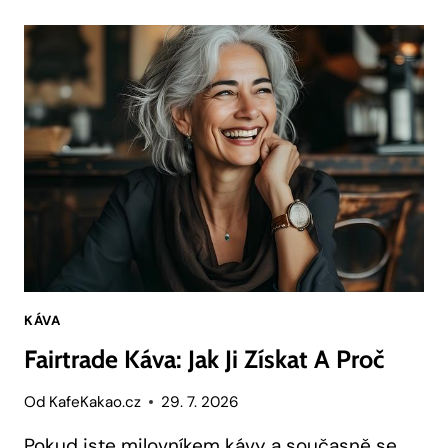
INSPIRACE
PRO
ZDRAVÝ
ŽIVOTNÍ
STYL
KÁVA
Fairtrade Káva: Jak Ji Získat A Proč
Od
KafeKakao.cz
29. 7. 2026
Pokud jste milovníkem kávy a současně se