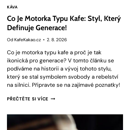
KÁVA
Co Je Motorka Typu Kafe: Styl, Který
Definuje Generace!
Od
KafeKakao.cz
2. 8. 2026
Co je motorka typu kafe a proč je tak
ikonická pro generace? V tomto článku se
podíváme na historii a vývoj tohoto stylu,
který se stal symbolem svobody a rebelství
na silnici. Připravte se na zajímavé poznatky!
CO
PŘEČTĚTE SI VÍCE
JE
MOTORKA
TYPU
KAFE:
STYL,