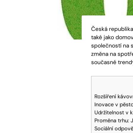
Česká republika
také jako domov 
společností na 
změna na spotře
současné trendy
Rozšíření kávov
Inovace v pěsto
Udržitelnost v 
Proměna trhu: J
Sociální odpověd