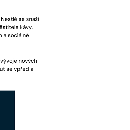
 Nestlé se snaží
stitele kávy.
m a sociálně
 vývoje nových
ut se vpřed a