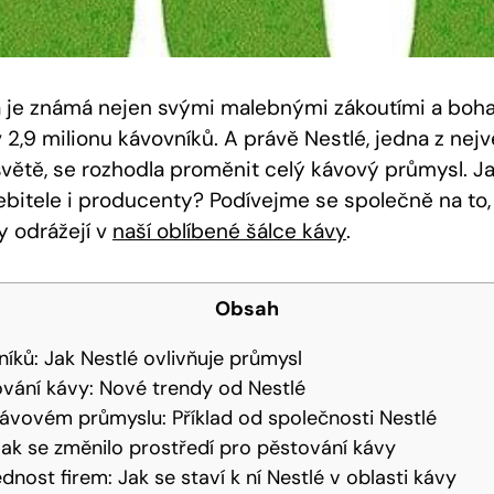
 je známá nejen svými malebnými zákoutími a bohato
2,9 milionu kávovníků. A právě Nestlé, jedna z nejv
světě, se rozhodla proměnit celý kávový průmysl. Ja
bitele i producenty? Podívejme se společně na to, 
 odrážejí v
naší oblíbené šálce kávy
.
Obsah
níků: Jak Nestlé ovlivňuje průmysl
vání kávy: Nové trendy od Nestlé
kávovém průmyslu: Příklad od společnosti Nestlé
ak se změnilo prostředí pro pěstování kávy
nost firem: Jak se staví k ní Nestlé v oblasti kávy