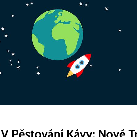
 V Pěstování Kávy: Nové T