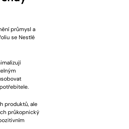
mění průmysl a
oliu se Nestlé
imalizují
itelným
ůsobovat
otřebitele.
h produktů, ale
jich průkopnický
 pozitivním