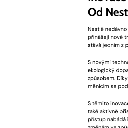
Od Nest
Nestlé nedávno 
přinášejí nové t
stává jedním z 
S novými techno
ekologický dopa
způsobem. Díky
měnícím se podm
S těmito inovace
také aktivně př
přístup nabádá i
změnám ve způs