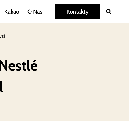
Kakao
O Nás
Kontakty
ysl
 Nestlé
l