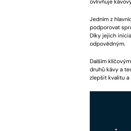
ovlivňuje kávov
Jedním z hlavníc
podporovat spra
Díky jejich inic
odpovědným.
Dalším klíčovým
druhů kávy a te
zlepšit kvalitu 