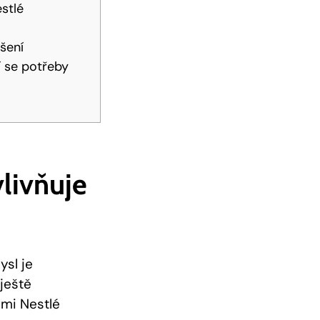
stlé
šení
í se potřeby
vlivňuje
ysl je
 ještě
ými Nestlé