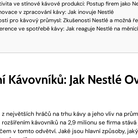
ivita ve stínové kávové produkci: Postup firem jako Ne
novace v zpracování kávy: Jak inovuje Nestlé
tosti pro kávový průmysl: Zkušenosti Nestlé a možná ře
erence ve spotřebě kávy: Jak reaguje Nestlé na měníc
í Kávovníků: Jak Nestlé O
l
 z největších hráčů na trhu kávy a jeho vliv na prům
 rozšířením kávovníků na 2,9 milionu se firma stává
áčem v tomto odvětví. Jaké jsou hlavní způsoby, jak