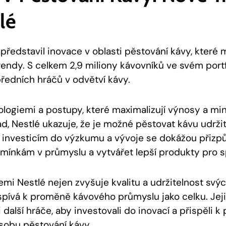
lé
představil inovace v oblasti pěstování kávy, které 
rendy. S celkem 2,9 miliony kávovníků ve svém portf
předních hráčů v odvětví kávy.
logiemi a postupy, které maximalizují výnosy a min
d, Nestlé ukazuje, že je možné pěstovat kávu udrž
 investicím do výzkumu a vývoje se dokážou přizp
ínkám v průmyslu a vytvářet lepší produkty pro sp
mi Nestlé nejen zvyšuje kvalitu a udržitelnost svýc
ispívá k proměně kávového průmyslu jako celku. Je
 další hráče, aby investovali do inovací a přispěli k
obu pěstování kávy.