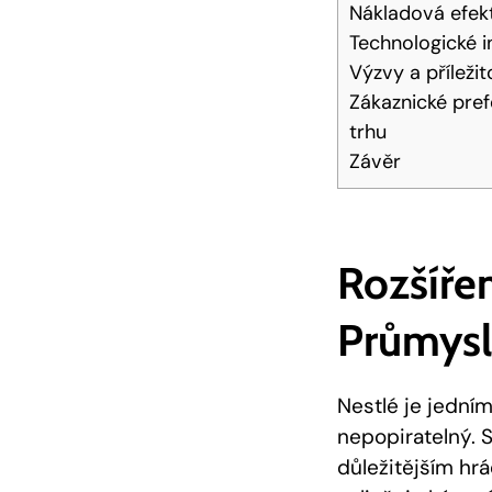
Nákladová efekt
Technologické i
Výzvy a příleži
Zákaznické pref
trhu
Závěr
Rozšířen
Průmys
Nestlé je jedním
nepopiratelný. S
důležitějším hr