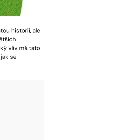
u historií, ale
ětších
ký vliv má tato
jak se