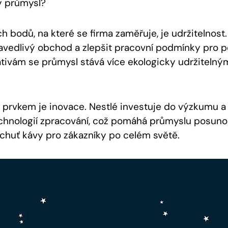
ý průmysl?
h bodů, na které se firma zaměřuje, je udržitelnost.
vedlivý obchod a zlepšit pracovní podmínky pro pě
iativám se průmysl stává více ekologicky udržitelný
 prvkem je inovace. Nestlé investuje do výzkumu a
chnologií zpracování, což pomáhá průmyslu posuno
a chuť kávy pro zákazníky po celém světě.