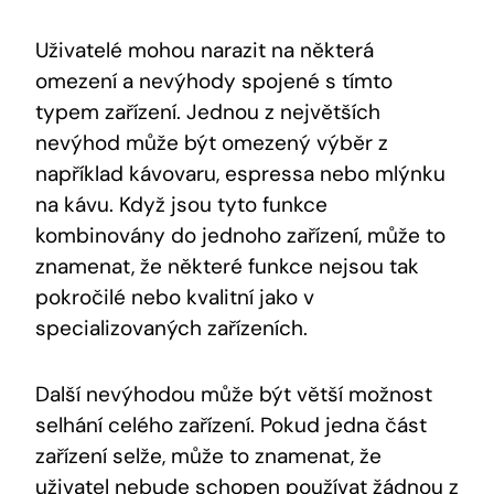
Uživatelé ⁢mohou‍ narazit ⁢na některá
omezení​ a nevýhody​ spojené s tímto
⁢typem zařízení. Jednou z největších
nevýhod může být omezený výběr z
například kávovaru, espressa nebo mlýnku
na kávu. ⁢Když jsou tyto funkce
kombinovány do‌ jednoho zařízení, může ⁤to
znamenat, že některé⁣ funkce nejsou tak
pokročilé nebo kvalitní jako v
⁢specializovaných⁤ zařízeních.
Další nevýhodou může být větší možnost
selhání celého zařízení. Pokud jedna část
zařízení selže,⁢ může to znamenat, ⁢že‍
uživatel ⁣nebude⁤ schopen ‍používat žádnou z