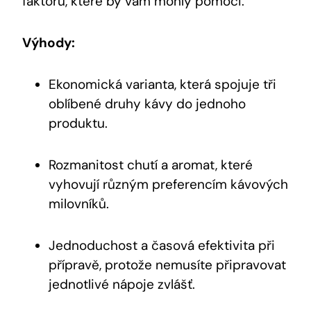
faktorů, které​ by vám⁤ mohly pomoci.
Výhody:
Ekonomická varianta, ‌která spojuje tři
⁢oblíbené druhy⁣ kávy do ⁤jednoho
produktu.
Rozmanitost chutí a aromat, které
vyhovují různým preferencím kávových
milovníků.
Jednoduchost‌ a časová efektivita při
přípravě, protože nemusíte připravovat‍
jednotlivé nápoje zvlášť.