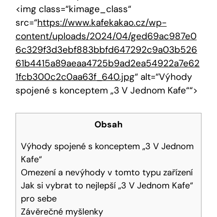
<img class=“kimage_class“‌
src=“
https://www.kafekakao.cz/wp-
content/uploads/2024/04/ged69ac987e0
6c329f3d3ebf883bbfd647292c9a03b526
61b4415a89aeaa4725b9ad2ea54922a7e62
1fcb300c2c0aa63f_640.jpg
“ alt=“Výhody
spojené s‍ konceptem „3 V Jednom Kafe““>
Obsah
Výhody spojené s konceptem „3 V Jednom
Kafe“
Omezení ⁢a nevýhody ‍v tomto typu⁣ zařízení
Jak si vybrat to ⁤nejlepší „3‍ V⁤ Jednom Kafe“
pro sebe
Závěrečné myšlenky