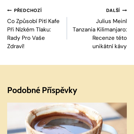
Navigace
PŘEDCHOZÍ
DALŠÍ
Pro
Co Způsobí Pití Kafe
Julius Meinl
Při Nízkém Tlaku:
Tanzania Kilimanjaro:
Příspěvek
Rady Pro Vaše
Recenze této
Zdraví!
unikátní kávy
Podobné Příspěvky