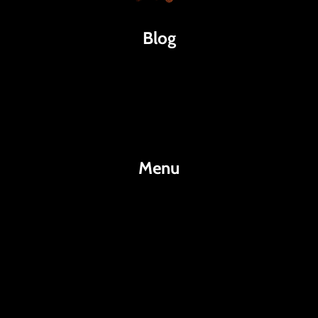
Blog
Káva
Espresso
Kakao
Menu
KafeKakao.cz
Blog
O Nás
Kontakty