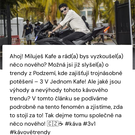
Ahoj! Miluješ Kafe a​ rád(a)​ bys vyzkoušel(a)
něco nového? Možná jsi již slyšel(a) o
trendy z⁣ Podzemí,‌ kde zajišťují trojnásobné‌
potěšení‍ – 3 V Jednom Kafe! Ale jaké jsou
výhody a nevýhody tohoto kávového
trendu? V tomto článku‌ se podíváme
podrobně na tento fenomén a zjistíme, zda
to‍ stojí za to! Tak dejme tomu ⁢společně na
něco nového! 🇨🇿☕️ ⁤#káva #3v1
#kávovétrendy