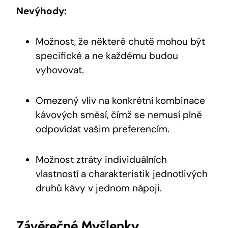
Nevýhody:
Možnost,‍ že některé‍ chutě mohou být
specifické a ne každému budou
vyhovovat.
Omezený ⁤vliv ⁢na konkrétní kombinace⁣
kávových směsí,​ čímž se ‌nemusí⁢ plně
odpovídat vašim ‌preferencím.
Možnost ztráty individuálních
vlastností⁣ a ‍charakteristik jednotlivých⁢
druhů kávy‌ v jednom nápoji.
Závěrečné Myšlenky