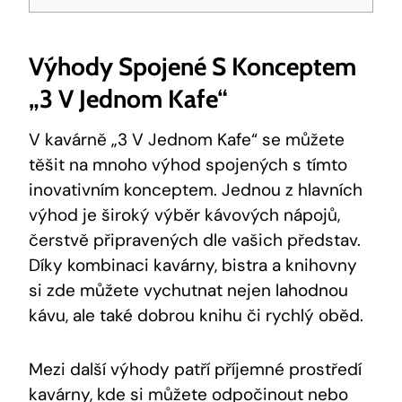
Výhody Spojené S Konceptem
„3 V Jednom Kafe“
V kavárně „3⁤ V​ Jednom Kafe“ se můžete
těšit na mnoho výhod spojených s‍ tímto
inovativním​ konceptem. Jednou z hlavních ​
výhod je široký výběr kávových nápojů,
čerstvě připravených dle vašich představ.
Díky kombinaci kavárny, bistra a knihovny
si⁣ zde​ můžete vychutnat nejen ‍lahodnou
‍kávu,⁢ ale také ⁣dobrou knihu ‌či ⁢rychlý⁣ oběd.
Mezi další výhody‌ patří příjemné prostředí
kavárny, kde‌ si můžete odpočinout ​nebo