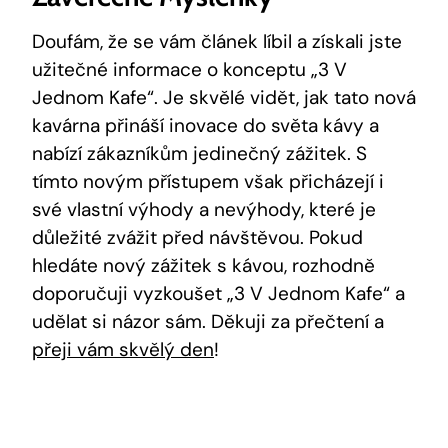
Doufám, ⁤že se vám článek líbil a získali jste
užitečné informace o konceptu „3 V
Jednom Kafe“. Je ⁤skvělé vidět, jak tato nová
​kavárna přináší inovace do světa kávy a
‍nabízí ​zákazníkům jedinečný zážitek. S
tímto novým přístupem ⁤však přicházejí i
své vlastní výhody​ a ⁣nevýhody, které je
důležité zvážit před návštěvou. Pokud
⁢hledáte nový zážitek⁢ s kávou, rozhodně
doporučuji vyzkoušet „3 V Jednom Kafe“ a
udělat⁤ si⁤ názor‍ sám. Děkuji⁤ za přečtení a
přeji vám skvělý den
!