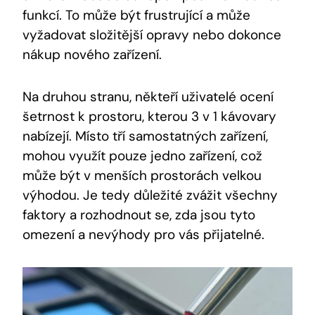
​funkcí. To může být frustrující a může
vyžadovat složitější ⁣opravy nebo dokonce
nákup nového ​zařízení.
Na⁤ druhou stranu, někteří uživatelé ocení ​
šetrnost k ⁣prostoru, kterou 3 v 1 ‌kávovary
⁣nabízejí.​ Místo ⁢tří samostatných zařízení,
mohou využít ⁣pouze jedno zařízení,⁢ což
může být v menších prostorách ⁤velkou⁤
výhodou. Je⁢ tedy důležité zvážit⁢ všechny ​
faktory a ‌rozhodnout ‌se, zda jsou tyto
omezení a ‌nevýhody pro vás přijatelné.