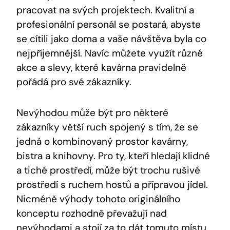
pracovat ⁢na svých ⁣projektech. Kvalitní a
⁣profesionální personál se postará, abyste
⁢se cítili​ jako doma a vaše návštěva byla co
nejpříjemnější. Navíc ⁢můžete využít ⁢různé
‌akce a slevy, které kavárna pravidelně
pořádá pro své zákazníky.
Nevýhodou může ‌být pro některé
⁤zákazníky větší ruch spojený s tím, že se
jedná o kombinovaný prostor kavárny,
bistra a knihovny. Pro ty, kteří hledají klidné
a tiché prostředí, ‍může být trochu rušivé
prostředí s ruchem hostů a⁤ přípravou ‌jídel.
Nicméně výhody tohoto⁤ originálního
konceptu⁤ rozhodně převažují nad
nevýhodami a stojí za to dát tomuto ⁣místu