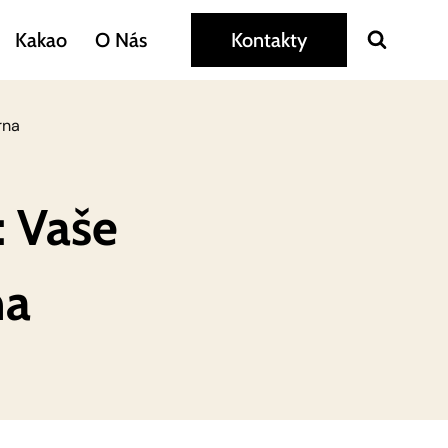
Kakao
O Nás
Kontakty
rna
: Vaše
na