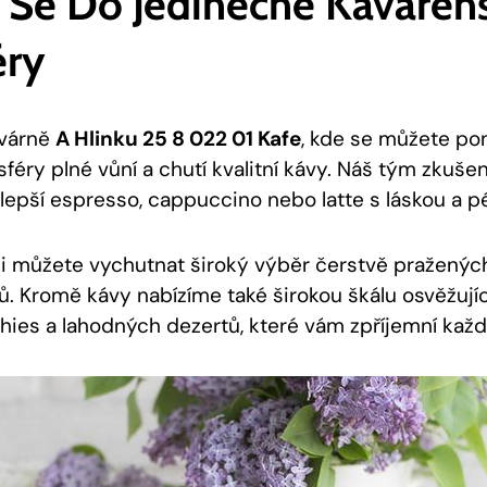
 Se Do Jedinečné Kaváren
éry
avárně
A Hlinku 25 8 022 01 Kafe
, kde se můžete pon
féry plné vůní a chutí kvalitní kávy. Náš tým zkuše
lepší espresso, cappuccino nebo latte s láskou a pé
si můžete vychutnat široký výběr čerstvě praženýc
ů. Kromě kávy nabízíme také širokou škálu osvěžují
ies a lahodných dezertů, které vám zpříjemní každ