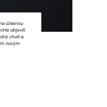
 na úžasnou
chle objevili
plný chutí a
aším novým