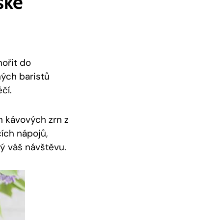
ské
ořit do
ných baristů
čí.
h kávových zrn z
cích nápojů,
ý váš návštěvu.