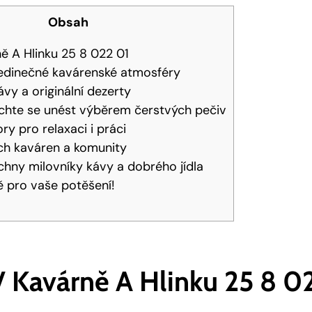
Obsah
ně A Hlinku 25 8 022 01
jedinečné kavárenské atmosféry
ávy a originální dezerty
chte se unést výběrem čerstvých pečiv
ry pro relaxaci i práci
ch kaváren a komunity
chny milovníky kávy a dobrého jídla
 pro vaše potěšení!
V Kavárně A Hlinku 25 8 0