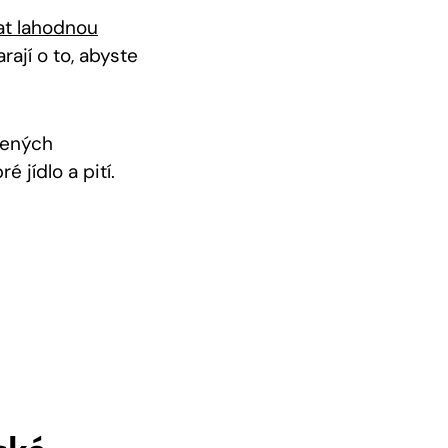
at lahodnou
ají o to, abyste
čených
 jídlo a pití.