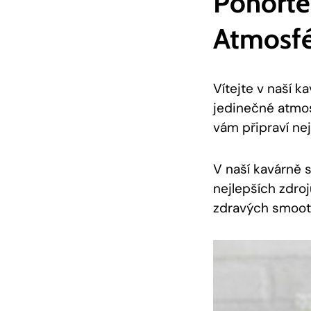
Ponořte
Atmosf
Vítejte v naší k
jedinečné atmos
vám připraví nej
V naší kavárně 
nejlepších zdroj
zdravých smooth