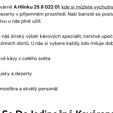
avárně
A Hlinku 25 8 022 01
,
kde si můžete vychutn
zerty v příjemném prostředí. Naši baristé se postar
vu u nás plně užili.
t náš široký výběr kávových specialit, čerstvě upe
ónních dortů. U nás si vybere každý, kdo miluje dobré
vé kávy z celého světa
usky a dezerty
tmosféra a skvělý personál