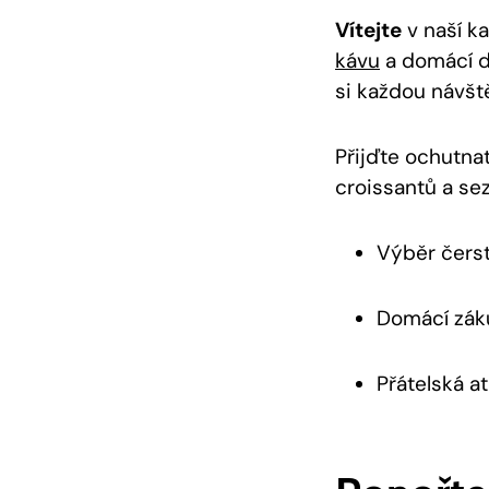
Vítejte
v naší k
kávu
a domácí de
si každou návště
Přijďte ochutna
croissantů a sez
Výběr čerst
Domácí zák
Přátelská a