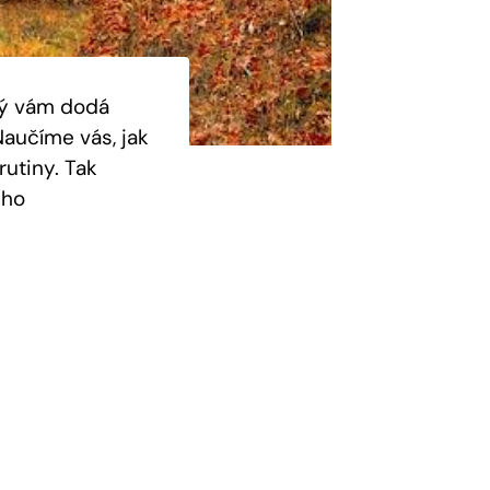
rý vám dodá‍
aučíme​ vás, jak
rutiny. Tak
ého