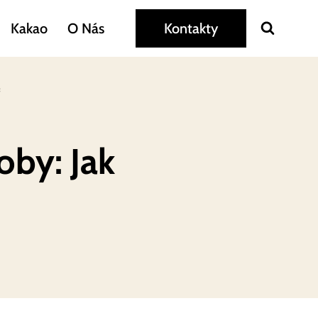
Kakao
O Nás
Kontakty
č
oby: Jak