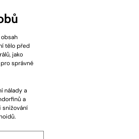
obů
ý obsah
ní tělo před
álů, jako
 ‍pro správné
í nálady a
dorfinů‌ a
 snižování
noidů.