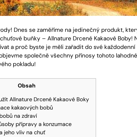
írody! Dnes se zaměříme⁣ na jedinečný produkt, kte
í chuťové buňky⁤ – Allnature Drcené ⁣Kakaové Boby! ‌N
žívat a proč byste je měli zařadit⁣ do své každodenní 
 a objevme společně všechny⁣ přínosy tohoto​ lahodn
vého pokladu!
Obsah
žít Allnature Drcené⁤ Kakaové Boky
ace kakaových bobů
bobů na zdraví
soby přípravy a ⁤konzumace
 ‌jeho vliv na chuť