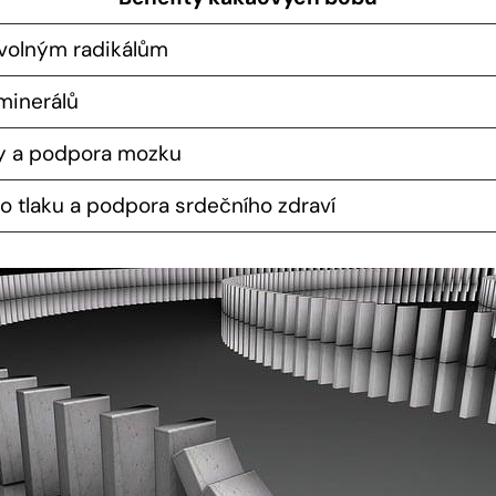
 volným radikálům
minerálů
y a podpora‌ mozku
ho tlaku a podpora ⁤srdečního zdraví