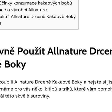
 účinky konzumace kakaových bobů
ace o výrobci Allnature
valitní Allnature Drcené Kakaové ⁣Boky
s
vně Použít Allnature Drcen
é Boky
oupili Allnature Drcené Kakaové ​Boky a nejste ⁢si​ jist
 máme pro vás několik tipů ​a triků, které vám pomo
l této skvělé ‍suroviny.