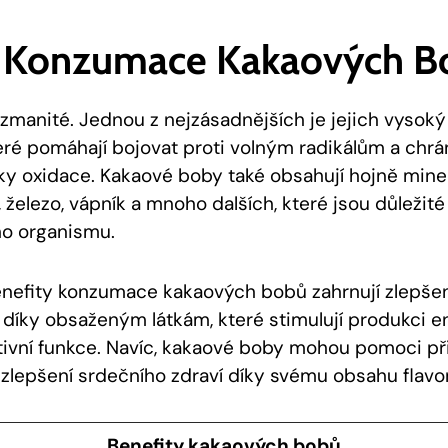
 Konzumace Kakaových B
ozmanité. Jednou z nejzásadnějších je jejich vysok
eré pomáhají bojovat proti⁣ volným radikálům ‍a chrá
ky oxidace. Kakaové boby také obsahují hojně⁤ miner
, železo, vápník a mnoho dalších, které jsou důležité
ho organismu.
benefity konzumace kakaových bobů zahrnují zlepšen
íky ⁤obsaženým látkám, které stimulují ⁢produkci en
tivní funkce. Navíc, kakaové boby mohou pomoci při
 zlepšení srdečního zdraví⁢ díky⁣ svému obsahu flavo
Benefity kakaových bobů