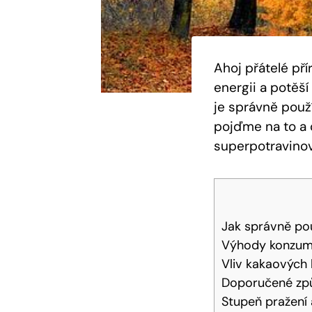
Ahoj přátelé př
energii⁣ a potěš
je ‌správně​ pou
pojďme ‍na ⁢to⁤
superpotravino
Jak správně pou
Výhody konzum
Vliv kakaových 
Doporučené způ
Stupeň pražení a