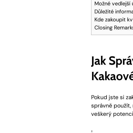
Možné vedlejší
Důležité inform
Kde⁢ zakoupit‌ k
Closing Remark
Jak Sprá
Kakaov
Pokud jste si zak
správně použít,
veškerý potenciá
: