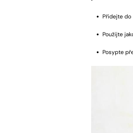
Přidejte‌ d
Použijte ja
Posypte pře