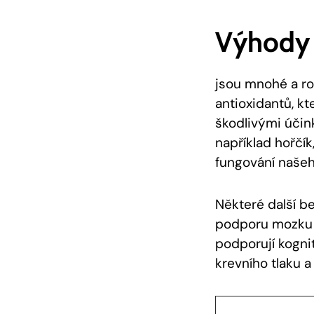
Výhody
jsou mnohé a⁣ r
antioxidantů, kt
škodlivými účin
například hořčík
‍fungování naše
Některé ⁣další 
podporu⁢ mozku d
podporují kogni
krevního tlaku a