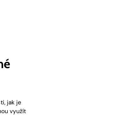
é⁤
i, jak je
hou využít