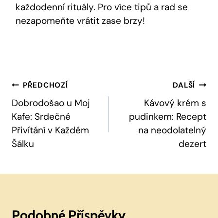
každodenní rituály. Pro více tipů a rad se
nezapomeňte vrátit zase brzy!
Navigace
PŘEDCHOZÍ
DALŠÍ
Pro
Dobrodošao u Moj
Kávový krém s
Kafe: Srdečné
pudinkem: Recept
Příspěvek
Přivítání v Každém
na neodolatelný
Šálku
dezert
Podobné Příspěvky