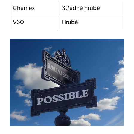
Chemex
Středně hrubé
V60
Hrubé