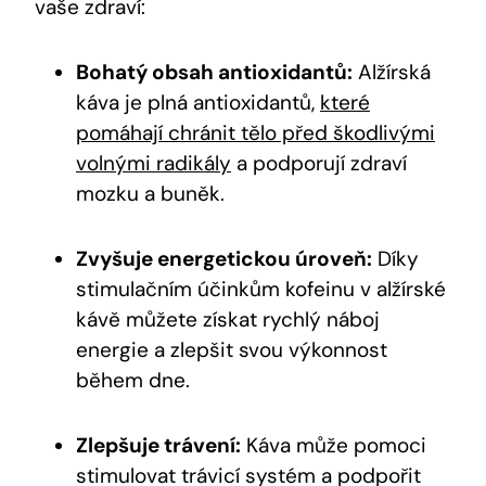
vaše zdraví:
Bohatý obsah antioxidantů:
Alžírská
káva je plná antioxidantů,
které
pomáhají chránit tělo před škodlivými
volnými radikály
a podporují zdraví
mozku a buněk.
Zvyšuje energetickou úroveň:
Díky
stimulačním účinkům kofeinu v alžírské
kávě můžete získat rychlý náboj
energie a zlepšit svou výkonnost
během dne.
Zlepšuje trávení:
Káva může pomoci
stimulovat trávicí systém a podpořit