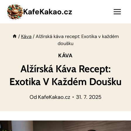
Přeskočit
KafeKakao.cz
na
obsah
/
Káva
/
Alžírská káva recept: Exotika v každém
doušku
KÁVA
Alžírská Káva Recept:
Exotika V Každém Doušku
Od
KafeKakao.cz
31. 7. 2025