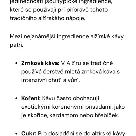
jedinečnosti jsou typické ingredience,
které se používají při přípravě tohoto
tradičního alžírského nápoje.
Mezi nejznámější ingredience alžírské kávy
patří:
Zrnková káva:
V Alžíru se tradičně
používá čerstvě mletá zrnková káva s
intenzivní chutí a vůní.
Koření:
Kávu často obohacují
exotickými kořeněnými přísadami, jako
je skořice, kardamom nebo hřebíček.
Cukr:
Pro dosladění se do alžírské kávy