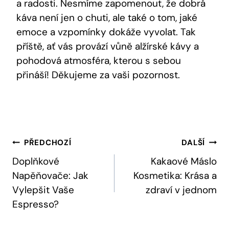
a radosti. Nesmíme zapomenout, že dobrá
káva není jen o chuti, ale také o tom, jaké
emoce a vzpomínky dokáže vyvolat. Tak
příště, ať vás provází vůně alžírské kávy a
pohodová atmosféra, kterou s sebou
přináší! Děkujeme za vaši pozornost.
Navigace
PŘEDCHOZÍ
DALŠÍ
Pro
Doplňkové
Kakaové Máslo
Napěňovače: Jak
Kosmetika: Krása a
Příspěvek
Vylepšit Vaše
zdraví v jednom
Espresso?