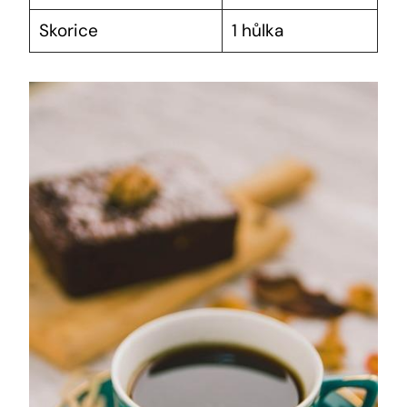
Skorice
1 hůlka