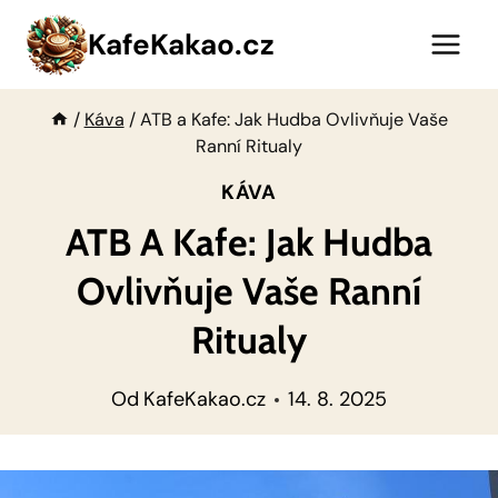
Přeskočit
KafeKakao.cz
na
obsah
/
Káva
/
ATB a Kafe: Jak Hudba Ovlivňuje Vaše
Ranní Ritualy
KÁVA
ATB A Kafe: Jak Hudba
Ovlivňuje Vaše Ranní
Ritualy
Od
KafeKakao.cz
14. 8. 2025