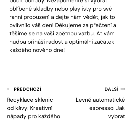
pocit pohody. Nezapomeňte si vybrat
oblíbené skladby nebo playlisty pro své
ranní probuzení a dejte nám vědět, jak to
ovlivnilo váš den! Děkujeme za přečtení a
těšíme se na vaši zpětnou vazbu. Ať vám
hudba přináší radost a optimální začátek
každého nového dne!
Navigace
PŘEDCHOZÍ
DALŠÍ
Pro
Recyklace sklenic
Levné automatické
od kávy: Kreativní
espresso: Jak
Příspěvek
nápady pro každého
vybrat