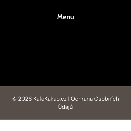
Menu
KafeKakao.cz
Blog
O Nás
Kontakty
© 2026 KafeKakao.cz |
Ochrana Osobních
Údajů