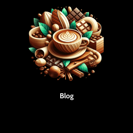
Blog
Káva
Espresso
Kakao