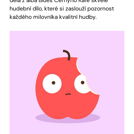
dělá z alba Blues Černýho Kafe skvělé
hudební dílo, které si zaslouží pozornost
každého milovníka kvalitní hudby.