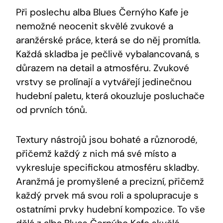
Při poslechu alba Blues Černýho Kafe je
nemožné neocenit skvělé zvukové a
aranžérské práce, která se do něj promítla.
Každá skladba je pečlivě vybalancovaná, s
důrazem na detail a atmosféru. Zvukové
vrstvy se prolínají a vytvářejí jedinečnou
hudební paletu, která okouzluje posluchače
od prvních tónů.
Textury nástrojů jsou bohaté a různorodé,
přičemž každý z nich má své místo a
vykresluje specifickou atmosféru skladby.
Aranžmá je promyšlené a precizní, přičemž
každý prvek má svou roli a spolupracuje s
ostatními prvky hudební kompozice. To vše