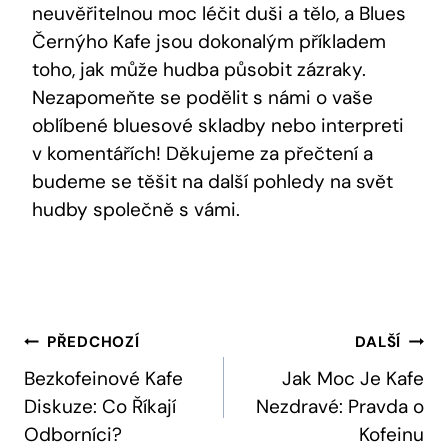
neuvěřitelnou moc léčit duši a tělo, a Blues
Černýho Kafe jsou dokonalým příkladem
toho, jak může hudba působit zázraky.
Nezapomeňte se podělit s námi o vaše
oblíbené bluesové skladby nebo interpreti
v komentářích! Děkujeme za přečtení a
budeme se těšit na další pohledy na svět
hudby společně s vámi.
Navigace
PŘEDCHOZÍ
DALŠÍ
Pro
Bezkofeinové Kafe
Jak Moc Je Kafe
Diskuze: Co Říkají
Nezdravé: Pravda o
Příspěvek
Odborníci?
Kofeinu