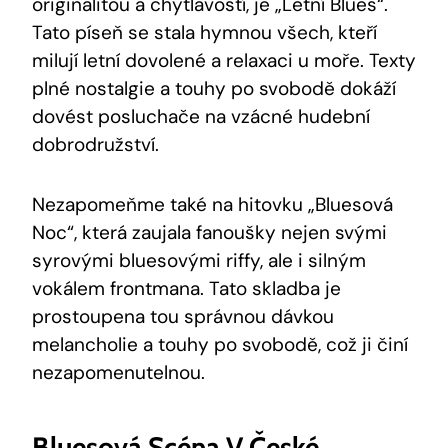
originalitou a chytlavostí, je „Letní Blues“.
Tato píseň se stala hymnou všech, kteří
milují letní dovolené a relaxaci u moře. Texty
plné nostalgie a touhy po svobodě dokáží
dovést posluchače na vzácné hudební
dobrodružství.
Nezapomeňme také na hitovku „Bluesová
Noc“, která zaujala fanoušky nejen svými
syrovými bluesovými riffy, ale i silným
vokálem frontmana. Tato skladba je
prostoupena tou správnou dávkou
melancholie a touhy po svobodě, což ji činí
nezapomenutelnou.
Bluesová Scéna V České