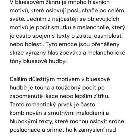
V bluesovém žánru je mnoho hlavních
motivů, které oslovují posluchače po celém
světě. Jedním z nejčastěji se objevujících
motivů je pocit smutku a melancholie, který
je často spojen s texty o ztrátě, osamělosti
nebo bolesti. Tyto emoce jsou přenášeny
skrze výrazný hlas zpěváka a melancholické
tóny bluesové hudby.
Dalším důležitým motivem v bluesové
hudbě je touha a toužebný pocit po
zapomenuté lásce nebo lepším zítřku.
Tento romantický prvek je často
kombinován s smutnými melodiemi a
hlubokými texty, které mohou oslovit srdce
posluchače a přimět ho k zamyšlení nad