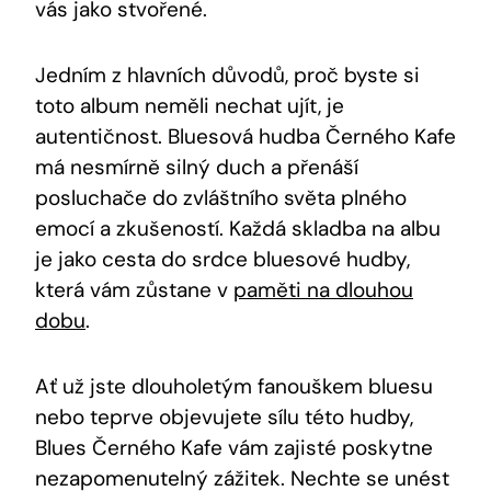
vás jako stvořené.
Jedním z hlavních důvodů, proč byste si
toto album neměli nechat ujít, je
autentičnost. Bluesová hudba Černého Kafe
má nesmírně silný duch a přenáší
posluchače do zvláštního světa plného
emocí a zkušeností. Každá skladba na albu
je jako cesta do srdce bluesové hudby,
která vám zůstane v
paměti na dlouhou
dobu
.
Ať už jste dlouholetým fanouškem bluesu
nebo teprve objevujete sílu této hudby,
Blues Černého Kafe vám zajisté poskytne
nezapomenutelný zážitek. Nechte se unést