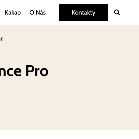
Kakao
O Nás
Kontakty
uť
ence Pro