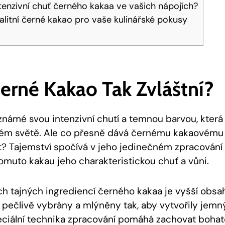
ntenzivní chuť černého kakaa ve vašich nápojích?
alitní černé kakao pro vaše kulinářské pokusy
Černé Kakao Tak Zvláštní?
známé svou intenzivní chutí a temnou barvou, která 
lém světě. Ale co přesně dává černému kakaovému 
t? Tajemství spočívá v jeho jedinečném zpracování 
tomuto kakau jeho charakteristickou chuť a vůni.
ch tajných ingrediencí černého kakaa je vyšší obs
u pečlivě vybrány a mlýněny tak, aby vytvořily jemn
eciální technika zpracování pomáhá zachovat boha