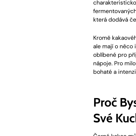
charakteristick
fermentovaných 
která dodává če
Kromě kakaovéh
ale mají o něco 
oblíbené pro př
nápoje. Pro milo
bohaté a intenz
Proč By
Své Kuc