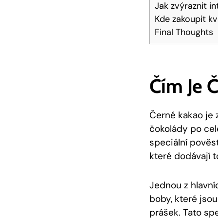
Jak zvýraznit i
Kde zakoupit kv
Final Thoughts
Čím Je 
Černé kakao je 
čokolády po ce
speciální pověs
které dodávají 
Jednou z hlavní
boby, které jso
prášek. Tato sp