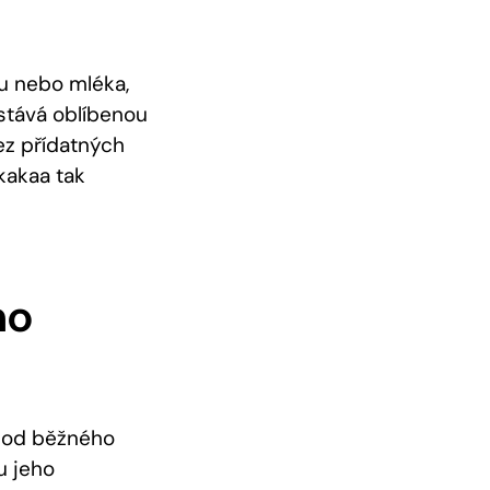
u nebo mléka,
stává oblíbenou
bez přídatných
kakaa tak
ho
e od běžného
u jeho