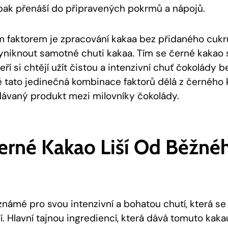
 pak přenáší do připravených pokrmů a nápojů.
m faktorem je zpracování kakaa bez přidaného cukr
niknout samotné chuti kakaa. Tím se černé kakao 
teří si chtějí užít čistou a intenzivní chuť čokolády 
vě tato jedinečná kombinace faktorů dělá z černého 
edávaný produkt mezi milovníky čokolády.
Černé Kakao Liší Od Běžné
známé pro svou intenzivní a bohatou chutí, která s
í. Hlavní tajnou ingrediencí, která dává tomuto kaka