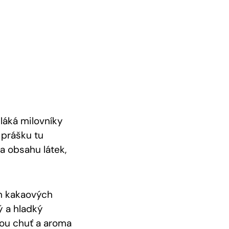
láká milovníky
prášku tu
a obsahu látek,
ah kakaových
ý a hladký
tou chuť a aroma