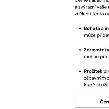
Černé kakao můž
a zvýrazní vaše
začlenit tento n
Bohatá a in
může přidat
Zdravotní 
mohou při
Prožitek p
zábavným z
které si užij
Čer