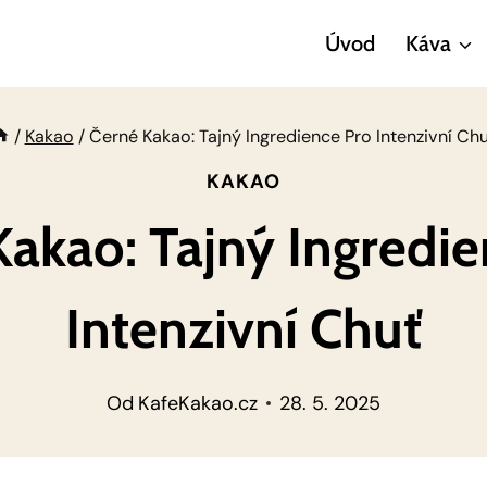
Úvod
Káva
/
Kakao
/
Černé Kakao: Tajný Ingredience Pro Intenzivní Ch
KAKAO
akao: Tajný Ingredi
Intenzivní Chuť
Od
KafeKakao.cz
28. 5. 2025