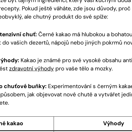
e být tajným ingrediencí, který vaší kuchyni dodá 
 recepty. Pokud ještě váháte, zde jsou důvody, proč
eobvyklý, ale chutný produkt do své spíže:
tenzivní chuť:
Černé kakao má hlubokou a bohatou 
 do vašich dezertů, nápojů nebo jiných pokrmů no
výhody:
Kakao je známé pro své vysoké obsahu anti
nést
zdravotní výhody
pro vaše tělo a mozky.
ro chuťové buňky:
Experimentování s černým kaka
působem, jak objevovat nové chutě a vytvářet jed
ete.
né kakao
Výhody