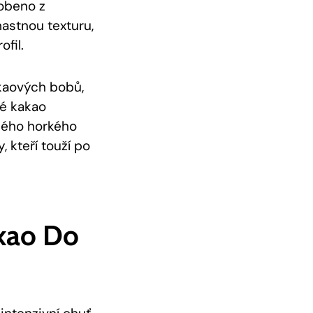
robeno z
astnou texturu,
fil.
kaových bobů,
né kakao
ného horkého
 kteří touží po
akao Do