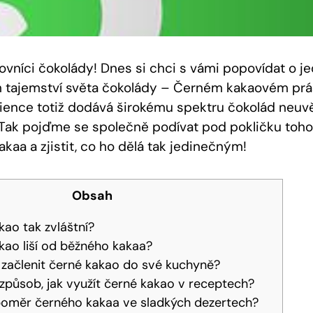
lovníci čokolády! Dnes si chci s vámi popovídat o j
h tajemství světa čokolády – Černém kakaovém prá
dience totiž dodává širokému spektru čokolád neuvě
. Tak pojďme se společně podívat pod pokličku toho
kaa a zjistit, co ho dělá tak jedinečným!
Obsah
kao tak zvláštní?
kao liší od běžného kakaa?
 začlenit černé kakao do své kuchyně?
í způsob, jak využít černé kakao v receptech?
 poměr černého kakaa ve sladkých dezertech?