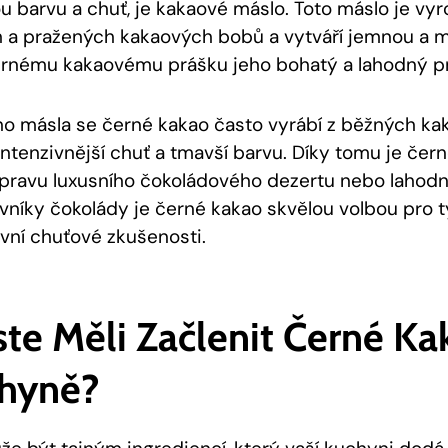
ou barvu a chuť, je kakaové máslo. Toto máslo je vy
a pražených kakaových bobů a vytváří jemnou a m
rnému kakaovému prášku jeho bohatý a lahodný pro
o másla se černé kakao často vyrábí z běžných ka
intenzivnější chuť a tmavší barvu. Díky tomu je čer
ípravu luxusního čokoládového dezertu nebo lahod
vníky čokolády je černé kakao skvělou volbou pro ty,
ivní chuťové zkušenosti.
ste Měli Začlenit Černé K
hyně?