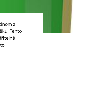
ednom z
šku. Tento
řitelně
to