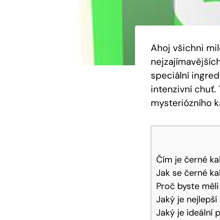
Ahoj všichni mi
nejzajímavějšíc
speciální ingre
intenzivní chuť
mysteriózního ka
Čím je černé ka
Jak se černé ka
Proč byste měli
Jaký je nejlepš
Jaký je ideální