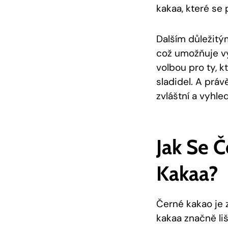
kakaa, které se
Dalším důležitý
což umožňuje vy
volbou pro ty, k
sladidel. A prá
zvláštní a vyhl
Jak Se 
Kakaa?
Černé kakao je 
kakaa značně liš