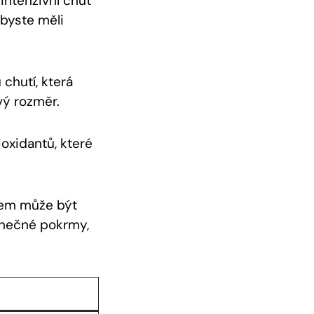
intenzivní chuť
 byste měli
chutí, která
vý rozměr.
oxidantů, které
em může být
inečné pokrmy,