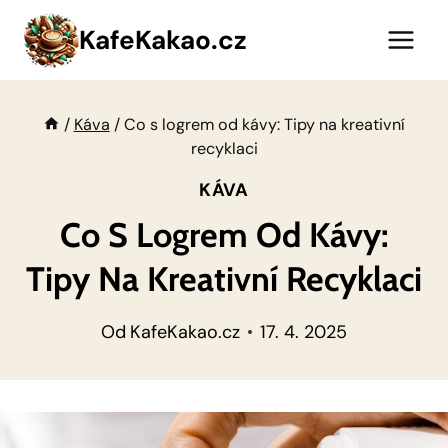
Přeskočit
KafeKakao.cz
na
obsah
/
Káva
/
Co s logrem od kávy: Tipy na kreativní
recyklaci
KÁVA
Co S Logrem Od Kávy:
Tipy Na Kreativní Recyklaci
Od
KafeKakao.cz
17. 4. 2025