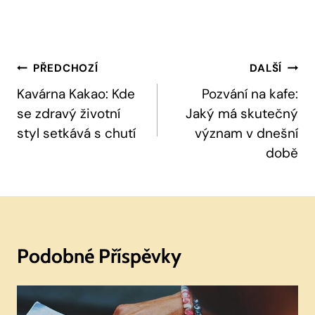
Navigace
PŘEDCHOZÍ
DALŠÍ
Pro
Kavárna Kakao: Kde
Pozvání na kafe:
se zdravý životní
Jaký má skutečný
Příspěvek
styl setkává s chutí
význam v dnešní
době
Podobné Příspěvky