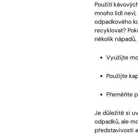
Použití kávových
mnoho lidí neví,
odpadkového koše
recyklovat? Poku
několik nápadů,
Využijte mo
Použijte ka
Přeměňte po
Je důležité si 
odpadků, ale mo
představivosti 