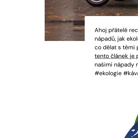
Ahoj přátelé re
nápadů, jak ekol
co dělat s těmi 
tento článek je 
našimi nápady n
#ekologie #káv