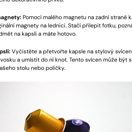
agnety:
Pomocí malého magnetu na zadní straně 
ginální magnety na lednici. Stačí přilepit fotku, po
mět na kapsli a máte hotovo.
pslí:
Vyčistěte a přetvořte kapsle na stylový svícen
u vosku a umístit do ní knot. Tento svícen může být
šeho stolu nebo poličky.