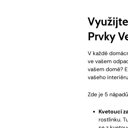
Využijt
Prvky V
V každé domácno
ve vašem odpadu
vašem domě? E
vašeho interiéru
Zde je 5 nápadů
Kvetoucí z
rostlinku. 
se z kvetou