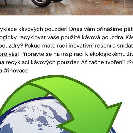
cyklace kávových pouzder! Dnes vám přinášíme pět
ogicky recyklovat vaše použité kávová pouzdra. Káva
pouzdry? Pokud máte rádi inovativní řešení a snídát
pro vás
! Připravte se na inspiraci k ekologickému ži
a recyklaci kávových pouzder. Ať začne tvoření! 
a #inovace