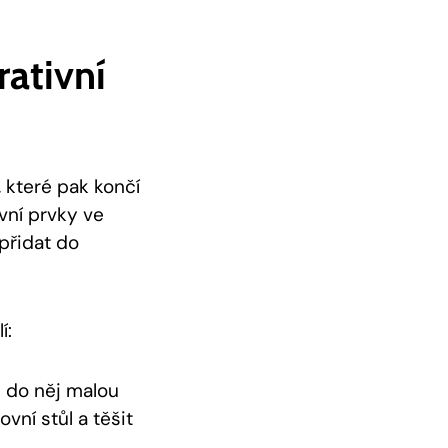
ativní
které pak končí
vní prvky ve
přidat do
í:
 do něj malou
vní stůl a těšit