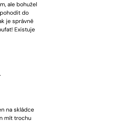
ím, ale bohužel
 pohodit do
ak je správně
ufat! Existuje
.
en na skládce
n mít trochu