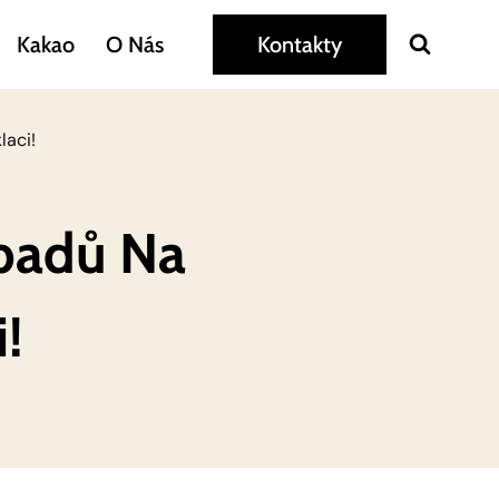
Kakao
O Nás
Kontakty
laci!
ápadů Na
!