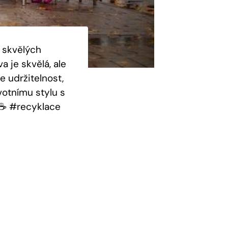
 skvělých
 je skvělá, ale
e udržitelnost,
votnímu stylu s
☕ #recyklace