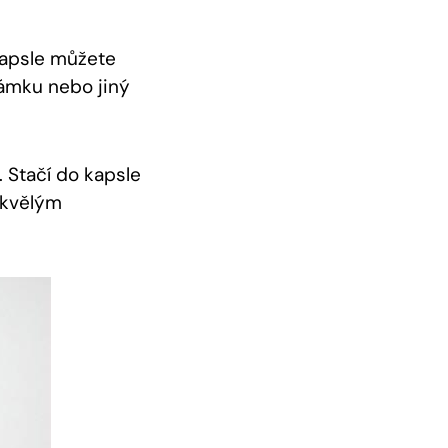
kapsle můžete
známku nebo jiný
. Stačí do kapsle
 skvělým