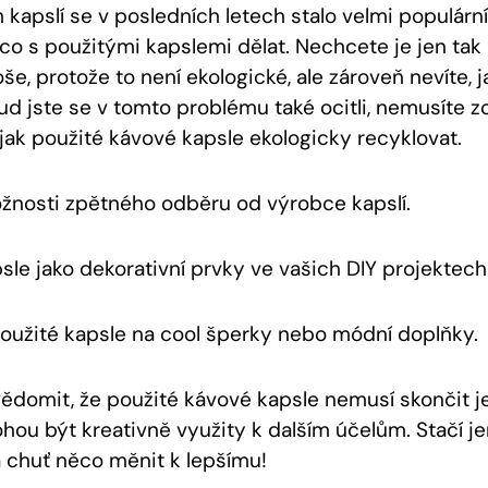
 kapslí se v posledních letech stalo velmi populárn
 co s použitými kapslemi dělat. Nechcete je jen tak
, protože to není ekologické, ale zároveň nevíte, j
d jste se v tomto problému také ocitli, nemusíte zo
 jak použité kávové kapsle ekologicky recyklovat.
žnosti zpětného odběru od výrobce kapslí.
psle jako dekorativní prvky ve vašich DIY projektech
užité kapsle na cool šperky nebo módní doplňky.
uvědomit, že použité kávové kapsle nemusí skončit j
hou být kreativně využity k dalším účelům. Stačí je
a chuť něco měnit k lepšímu!