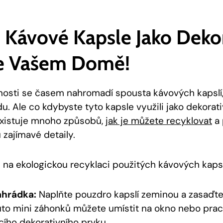
e Kávové Kapsle Jako Dekor
e Vašem Domě!
sti se časem nahromadí spousta kávových kapslí, 
. Ale co kdybyste tyto kapsle využili jako dekorati
xistuje mnoho způsobů,
jak je můžete recyklovat
a 
 zajímavé detaily.
 na ekologickou recyklaci použitých kávových kapsl
ahrádka:
Naplňte pouzdro kapslí zeminou a zasaďte
Tuto mini záhonků můžete umístit na okno nebo praco
cího dekorativního prvku.