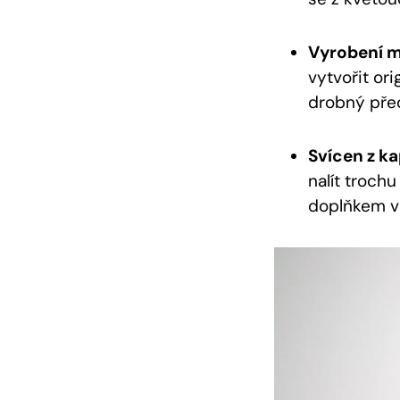
Vyrobení m
vytvořit ori
drobný před
Svícen z ka
nalít troch
doplňkem va