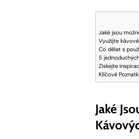
Jaké jsou možno
Využijte kávové
Co dělat s pou
5 jednoduchých
Získejte inspir
Klíčové Poznat
Jaké Js
Kávovýc