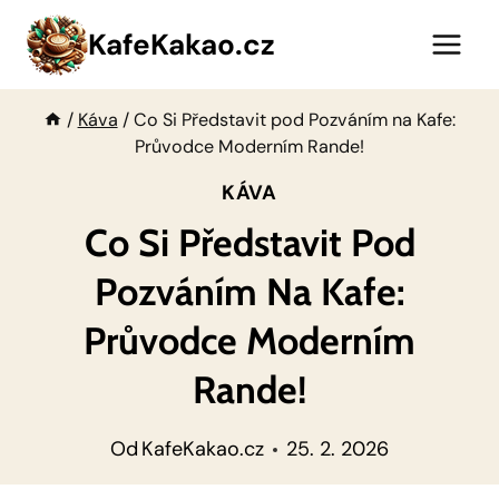
Přeskočit
KafeKakao.cz
na
obsah
/
Káva
/
Co Si Představit pod Pozváním na Kafe:
Průvodce Moderním Rande!
KÁVA
Co Si Představit Pod
Pozváním Na Kafe:
Průvodce Moderním
Rande!
Od
KafeKakao.cz
25. 2. 2026