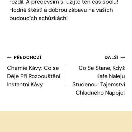
rozdíl
. A především si užijte ten čas spolu!
Hodně štěstí a dobrou zábavu na vašich
budoucích schůzkách!
Navigace
PŘEDCHOZÍ
DALŠÍ
Pro
Chemie Kávy: Co se
Co Se Stane, Když
Děje Při Rozpouštění
Kafe Naleju
Příspěvek
Instantní Kávy
Studenou: Tajemství
Chladného Nápoje!