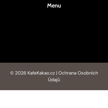
Menu
KafeKakao.cz
Blog
O Nás
Kontakty
© 2026 KafeKakao.cz |
Ochrana Osobních
Údajů
AI Editorial Policy