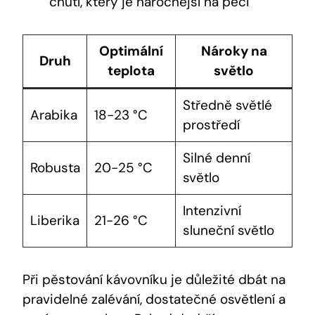
chutí, který je náročnější na péči
Optimální
Nároky na
Druh
teplota
světlo
Středně světlé
Arabika
18-23 °C
prostředí
Silné denní
Robusta
20-25 °C
světlo
Intenzivní
Liberika
21-26 °C
sluneční světlo
Při pěstování kávovníku je důležité dbát na
pravidelné zalévání, dostatečné osvětlení a