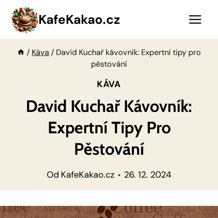
Přeskočit
KafeKakao.cz
na
obsah
/
Káva
/
David Kuchař kávovník: Expertní tipy pro
pěstování
KÁVA
David Kuchař Kávovník:
Expertní Tipy Pro
Pěstování
Od
KafeKakao.cz
26. 12. 2024