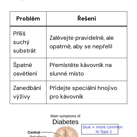
Problém
Řešení
Příliš
Zalévejte pravidelně, ale
suchý
opatrně, aby se nepřelil
substrát
Špatné
Přemístěte kávovník na
osvětlení
slunné místo
Zanedbání
Přidejte speciální hnojivo
výživy
pro kávovník