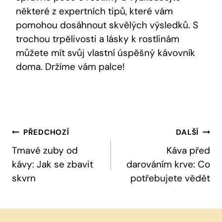
některé z expertních tipů, které vám
pomohou dosáhnout skvělých výsledků. S
trochou trpělivosti a lásky k rostlinám
můžete mít svůj vlastní úspěšný kávovník
doma. Držíme vám palce!
Navigace
PŘEDCHOZÍ
DALŠÍ
Pro
Tmavé zuby od
Káva před
kávy: Jak se zbavit
darováním krve: Co
Příspěvek
skvrn
potřebujete vědět