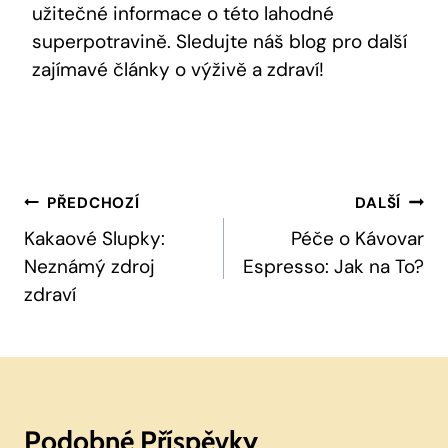
užitečné informace o této lahodné
superpotravině. Sledujte náš blog ⁣pro⁤ další⁣
zajímavé články o výživě a zdraví!
Navigace
PŘEDCHOZÍ
DALŠÍ
Pro
Kakaové Slupky:
Péče o Kávovar
Neznámý zdroj
Espresso: Jak na To?
Příspěvek
zdraví
Podobné Příspěvky