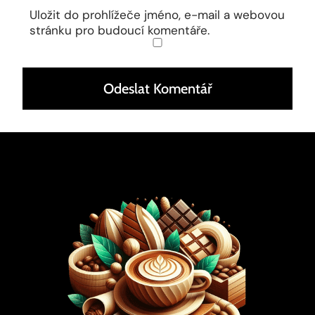
Uložit do prohlížeče jméno, e-mail a webovou
stránku pro budoucí komentáře.