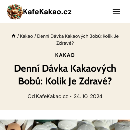
Přeskočit
KafeKakao.cz
na
obsah
/
Kakao
/
Denní Dávka Kakaových Bobů: Kolik Je
Zdravé?
KAKAO
Denní Dávka Kakaových
Bobů: Kolik Je Zdravé?
Od
KafeKakao.cz
24. 10. 2024