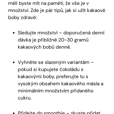
měli byste mít na paměti, že vše ⁢je v
množství. Zde je pár tipů, jak si užít kakaové
boby zdravě:
Sledujte množství – doporučená denní
dávka je přibližně ⁤20-30 gramů
kakaových bobů denně.
Vyhněte se slazeným variantám –
pokud si kupujete čokoládu s
kakaovými boby, preferujte tu ⁢s
vysokým obsahem kakaového‍ másla⁤ a
minimálním množstvím přidaného
cukru.
Přidejte do smoothie – zkuste přidat