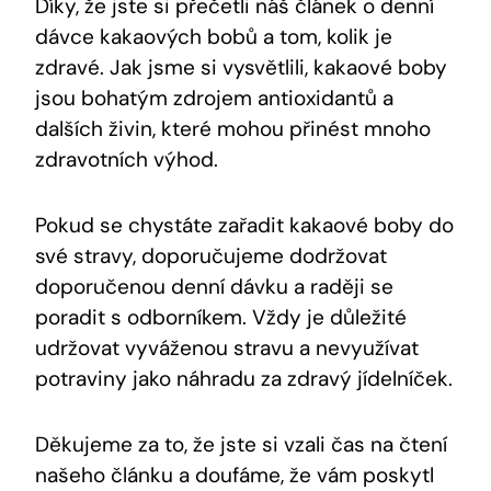
Díky, že ⁤jste si přečetli náš článek⁢ o denní
dávce kakaových bobů a tom, kolik je
zdravé. Jak jsme si‍ vysvětlili, kakaové‍ boby
jsou bohatým zdrojem ​antioxidantů a
dalších živin, které mohou přinést mnoho
zdravotních​ výhod.
Pokud‍ se chystáte zařadit kakaové boby do
své ‌stravy, ‌doporučujeme dodržovat
doporučenou denní dávku a raději se
poradit s odborníkem. Vždy​ je důležité‌
udržovat vyváženou stravu a nevyužívat
potraviny jako náhradu za‌ zdravý​ jídelníček.
Děkujeme za to, že jste si vzali čas​ na čtení
našeho článku a doufáme, že vám poskytl