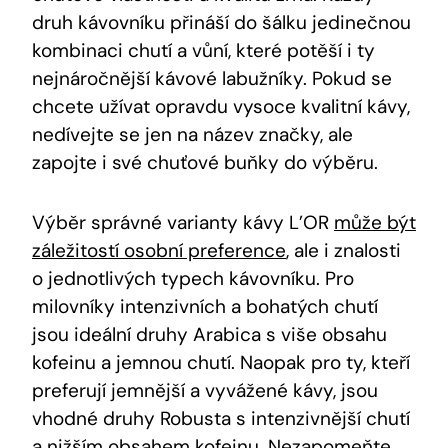
druh kávovníku přináší do šálku jedinečnou
kombinaci chutí a vůní, které potěší i ty
nejnáročnější kávové labužníky. Pokud se
chcete užívat opravdu vysoce kvalitní kávy,
nedívejte se jen na název značky, ale
zapojte i své chuťové buňky do výběru.
Výběr správné varianty kávy L’OR
může být
záležitostí osobní preference
, ale i znalosti
o jednotlivých typech kávovníku. Pro
milovníky intenzivních a bohatých chutí
jsou ideální druhy Arabica s više obsahu
kofeinu a jemnou chutí. Naopak pro ty, kteří
preferují jemnější a vyvážené kávy, jsou
vhodné druhy Robusta s intenzivnější chutí
a nižším obsahem kofeinu. Nezapomeňte,