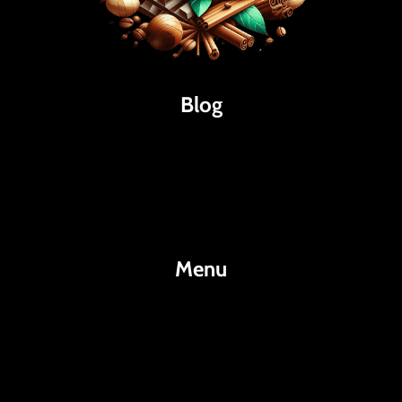
Blog
Káva
Espresso
Kakao
Menu
KafeKakao.cz
Blog
O Nás
Kontakty