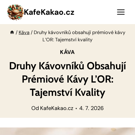
Přeskočit
KafeKakao.cz
na
obsah
/
Káva
/
Druhy kávovníků obsahují prémiové kávy
L’OR: Tajemství kvality
KÁVA
Druhy Kávovníků Obsahují
Prémiové Kávy L’OR:
Tajemství Kvality
Od
KafeKakao.cz
4. 7. 2026