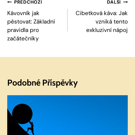
Navigace
PŘEDCHOZÍ
DALŠÍ
Pro
Kávovník jak
Cibetková káva: Jak
pěstovat: Základní
vzniká tento
Příspěvek
pravidla pro
exkluzivní nápoj
začátečníky
Podobné Příspěvky