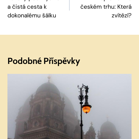
a čistá cesta k
českém trhu: Která
Příspěvek
dokonalému šálku
zvítězí?
Podobné Příspěvky