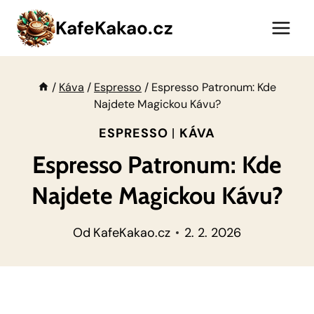
Přeskočit
KafeKakao.cz
na
obsah
/
Káva
/
Espresso
/
Espresso Patronum: Kde
Najdete Magickou Kávu?
ESPRESSO
|
KÁVA
Espresso Patronum: Kde
Najdete Magickou Kávu?
Od
KafeKakao.cz
2. 2. 2026