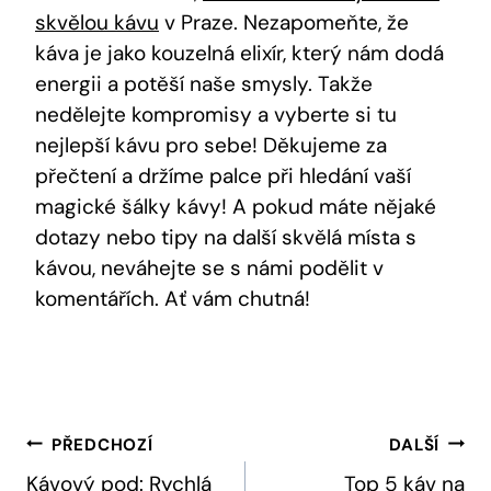
skvělou kávu
v Praze. Nezapomeňte, že
káva je jako kouzelná elixír, který nám dodá
energii a potěší naše smysly. Takže
nedělejte kompromisy a vyberte si tu
nejlepší kávu pro sebe! Děkujeme za
přečtení a držíme palce při hledání vaší
magické šálky kávy! A pokud máte nějaké
dotazy nebo tipy na další skvělá místa s
kávou, neváhejte se s námi podělit v
komentářích. Ať vám chutná!
Navigace
PŘEDCHOZÍ
DALŠÍ
Pro
Kávový pod: Rychlá
Top 5 káv na