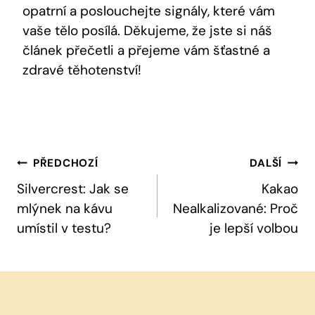
opatrní a poslouchejte signály, které vám
vaše tělo posílá. Děkujeme, že jste si náš
článek přečetli a přejeme vám šťastné a
zdravé těhotenství!
Navigace
PŘEDCHOZÍ
DALŠÍ
Pro
Silvercrest: Jak se
Kakao
mlýnek na kávu
Nealkalizované: Proč
Příspěvek
umístil v testu?
je lepší volbou