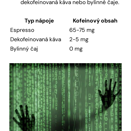
dekofeinovaná káva nebo bylinné čaje.
Typ nápoje
Kofeinový obsah
Espresso
65-75 mg
Dekofeinovaná káva
2-5 mg
Bylinný čaj
0 mg