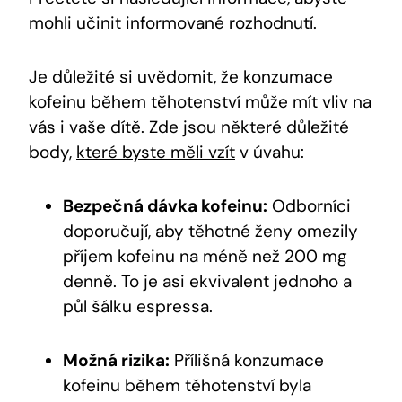
mohli učinit informované rozhodnutí.
Je důležité si uvědomit, že konzumace
kofeinu během těhotenství může mít vliv na
vás i vaše dítě. Zde jsou některé důležité
body,
které byste měli vzít
v úvahu:
Bezpečná dávka kofeinu:
Odborníci
doporučují, aby těhotné ženy omezily
příjem kofeinu na méně než 200 mg
denně. To je asi ekvivalent jednoho a
půl šálku espressa.
Možná rizika:
Přílišná konzumace
kofeinu během těhotenství byla