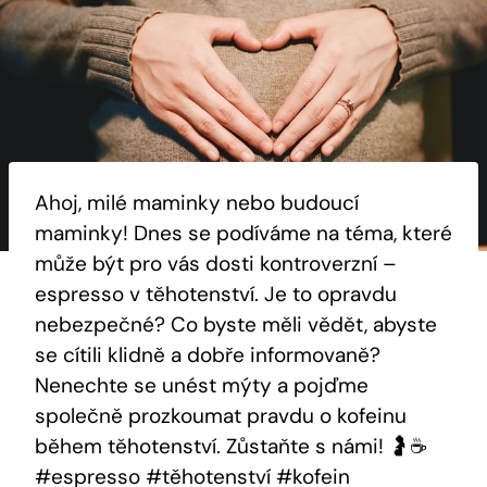
Ahoj, milé maminky nebo budoucí
maminky! Dnes se podíváme na téma, které
může být pro vás dosti kontroverzní –
espresso v těhotenství. Je to opravdu
nebezpečné? Co byste měli vědět, abyste
se cítili klidně a dobře informovaně?
Nenechte se unést mýty a pojďme
společně prozkoumat pravdu o kofeinu
během těhotenství. Zůstaňte s námi! 🤰☕️
#espresso #těhotenství #kofein