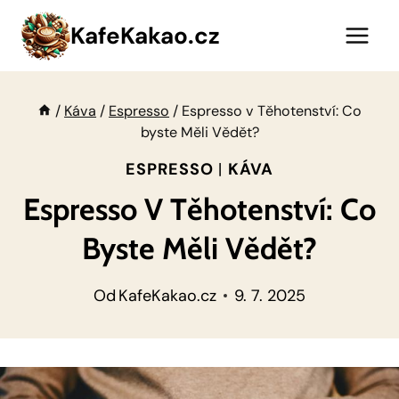
Přeskočit
KafeKakao.cz
na
obsah
/
Káva
/
Espresso
/
Espresso v Těhotenství: Co
byste Měli Vědět?
ESPRESSO
|
KÁVA
Espresso V Těhotenství: Co
Byste Měli Vědět?
Od
KafeKakao.cz
9. 7. 2025