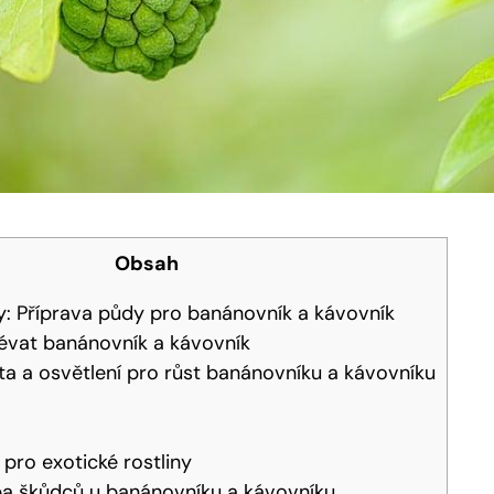
Obsah
ny: Příprava půdy pro banánovník a kávovník
lévat banánovník a kávovník
ta a osvětlení pro růst banánovníku a kávovníku
pro exotické rostliny
ba škůdců u banánovníku a kávovníku