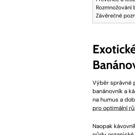
Rozmnožování b
Závěrečné poz
Exotické
Banánov
Výběr správné p
banánovník a káv
na humus a dobř
pro optimální rů
Naopak kávovník
půdy organické 