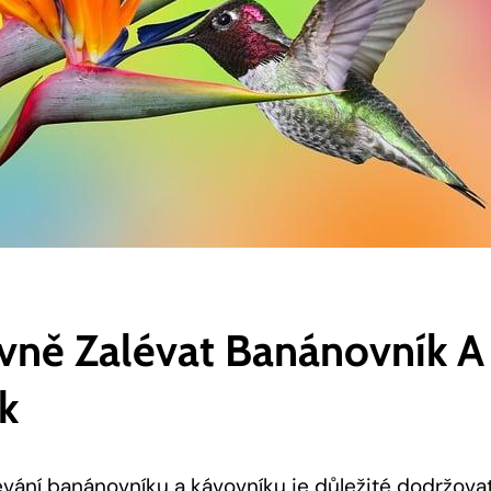
ávně Zalévat Banánovník A
k
évání banánovníku a
kávovníku je důležité dodržova