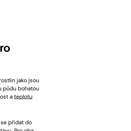
Pro
stlin jako jsou
tou půdu bohatou
kost a
teplotu
se přidat do
tavu. Pro oba