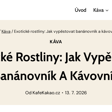
Úvod
Káva
/
Káva
/
Exotické rostliny: Jak vypěstovat banánovník a kávo
KÁVA
ké Rostliny: Jak Vyp
anánovník A Kávovn
Od
KafeKakao.cz
13. 7. 2026