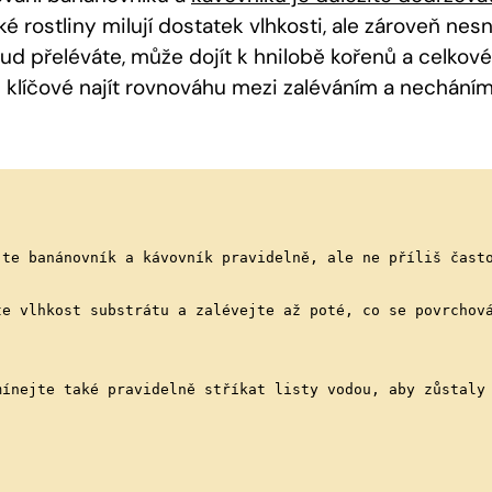
é rostliny milují dostatek vlhkosti, ale zároveň nesn
ud přeléváte, může dojít k hnilobě kořenů a celko
je klíčové najít rovnováhu mezi zaléváním a nechání
évejte banánovník a kávovník pravidelně, ale ne příliš čast