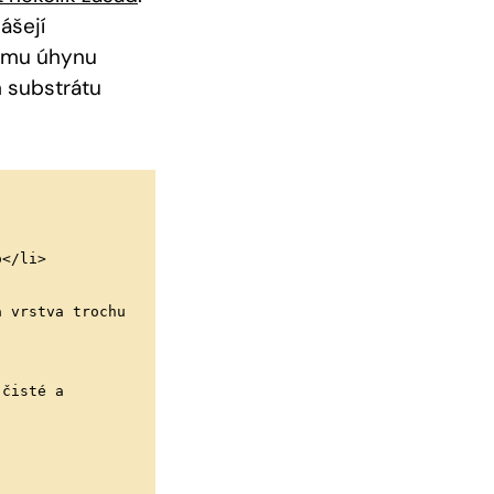
ášejí
vému úhynu
m substrátu
o</li>