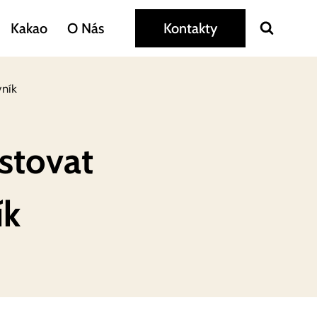
Kakao
O Nás
Kontakty
vník
ěstovat
ík