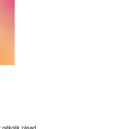
t několik zásad
.