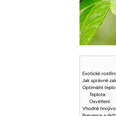
Exotické rostli
Jak správně za
Optimální teplo
Teplota:
Osvětlení:
Vhodné hnojivo 
Prevence a léč