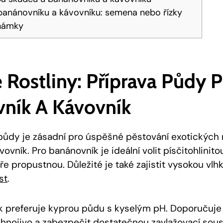
anánovníku a kávovníku: semena nebo řízky
námky
 Rostliny: Příprava Půdy 
ník A Kávovník
ůdy je zásadní pro úspěšné pěstování exotických ro
ovník. Pro banánovník je ideální volit písčitohlini
e propustnou. Důležité je také zajistit vysokou vlh
st
.
 preferuje kyprou půdu s kyselým pH. Doporučuje 
hnojivo a zabezpečit dostatečnou zavlažovací sous