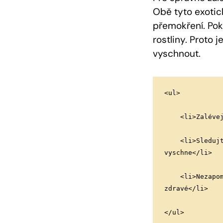
Obě tyto exotick
přemokření. Pok
rostliny. Proto 
vyschnout.
<ul>
    <li>Zal
    <li>Sledujte vlhkost substrátu a zalévejte až poté, co se povrchová vrstva trochu 
vyschne</li>
    <li>Nezapomínejte také pravidelně stříkat listy vodou, aby zůstaly čisté a 
zdravé</li>
</ul>