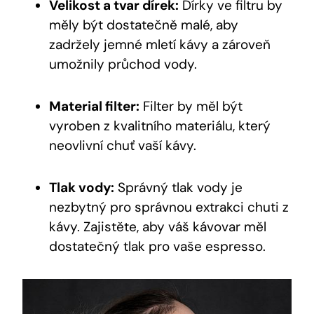
Velikost a‌ tvar dírek:
Dírky ve filtru ‍by
měly být ⁢dostatečně​ malé, aby
zadržely jemné mletí kávy a zároveň
umožnily průchod ⁢vody.
Material filter:
⁢Filter by měl⁣ být​
vyroben z kvalitního ‍materiálu, ⁢který
neovlivní chuť ‍vaší kávy.
Tlak ‍vody:
Správný tlak⁤ vody ⁢je
nezbytný pro ​správnou extrakci chuti​ z
kávy. Zajistěte, aby váš kávovar měl
dostatečný tlak‍ pro vaše espresso.