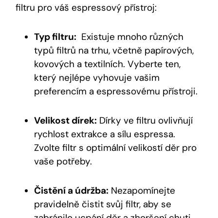
filtru pro váš espressový‌ přístroj:
Typ filtru:
​ Existuje ⁣mnoho ‍různých
typů filtrů⁤ na trhu, včetně papírových, ​
kovových a textilních. Vyberte ten,
který nejlépe ⁣vyhovuje vašim​
preferencím a⁤ espressovému ‍přístroji.
Velikost dírek:
Dírky​ ve ‌filtru ovlivňují​
rychlost extrakce a sílu espressa.
Zvolte ‍filtr s ⁤optimální velikostí děr⁢ pro
vaše ‌potřeby.
Čistění a údržba:
Nezapomínejte
pravidelně čistit svůj filtr, aby se
zabránilo ⁣ucpání děr a ‍zhoršení chuti