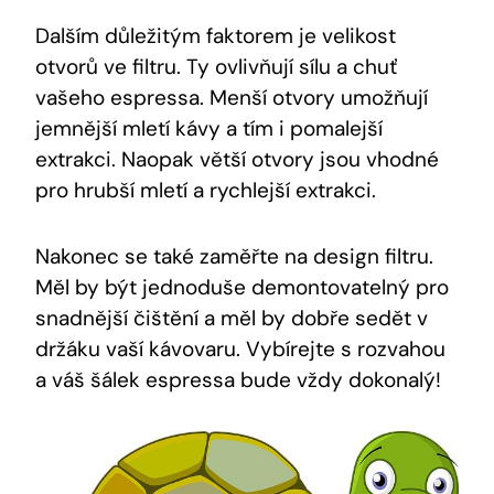
Dalším⁢ důležitým faktorem je velikost
otvorů ve filtru. Ty ovlivňují⁢ sílu a chuť⁣
vašeho espressa. ​Menší otvory umožňují
⁢jemnější mletí ⁢kávy a ‌tím i⁢ pomalejší
‍extrakci.⁤ Naopak větší otvory jsou vhodné
⁣pro hrubší mletí a rychlejší extrakci.
Nakonec se⁤ také zaměřte na design filtru.
⁢Měl by být‌ jednoduše demontovatelný pro
snadnější čištění a měl by dobře sedět v‍
držáku vaší kávovaru.⁢ Vybírejte s ‌rozvahou
a⁣ váš šálek espressa‍ bude vždy dokonalý!