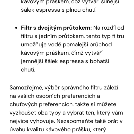
kávovým práškem, což ⁣vytváří silnější
šálek espressa s plnou chutí.
Filtr ⁤s dvojitým průtokem:
Na rozdíl od
filtru s jedním průtokem,‍ tento typ filtru
umožňuje vodě pomalejší ⁢průchod
kávovým práškem, čímž vytváří
jemnější šálek espressa s bohatší
chutí.
Samozřejmě,‌ výběr⁤ správného filtru‍ záleží
na vašich osobních preferencích⁢ a ​
chuťových preferencích, ⁢takže⁤ si můžete
vyzkoušet oba typy ‍a vybrat ten, který vám
nejvíce ‍vyhovuje. Nezapomeňte také brát v
úvahu⁤ kvalitu‍ kávového prášku, který​