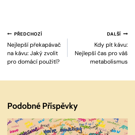
Navigace
PŘEDCHOZÍ
DALŠÍ
Pro
Nejlepší překapávač
Kdy pít kávu:
na kávu: Jaký zvolit
Nejlepší čas pro váš
Příspěvek
pro domácí použití?
metabolismus
Podobné Příspěvky