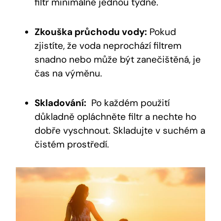
filtr⁣ minimálně‌ jednou týdně.
Zkouška průchodu vody:
Pokud
‍zjistíte, že voda neprochází filtrem ​
snadno nebo ‍může být zanečištěná, je
čas na výměnu.
Skladování:
​ Po každém použití⁤
důkladně opláchněte filtr​ a nechte⁤ ho
dobře vyschnout. Skladujte v suchém a
čistém prostředí.