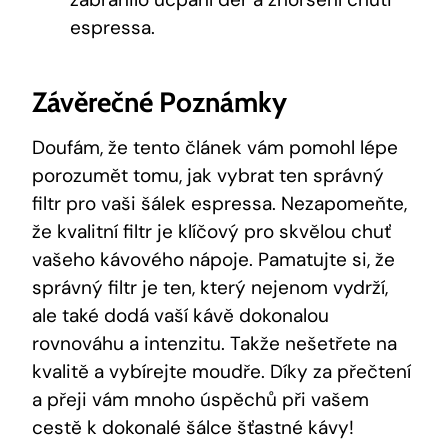
espressa.
Závěrečné Poznámky
Doufám, že tento článek vám ⁤pomohl lépe
porozumět​ tomu, jak vybrat ten správný
filtr pro vaši šálek espressa. ‍Nezapomeňte,
že kvalitní filtr je⁤ klíčový pro skvělou chuť⁢
vašeho kávového nápoje. Pamatujte si, že
správný ⁤filtr je ten, který nejenom⁢ vydrží,
‌ale také dodá ‍vaší kávě dokonalou
rovnováhu a‍ intenzitu. Takže nešetřete na
kvalitě a vybírejte moudře. Díky za přečtení
a ⁤přeji vám mnoho úspěchů‌ při ‍vašem⁢
cestě k dokonalé šálce šťastné⁤ kávy!