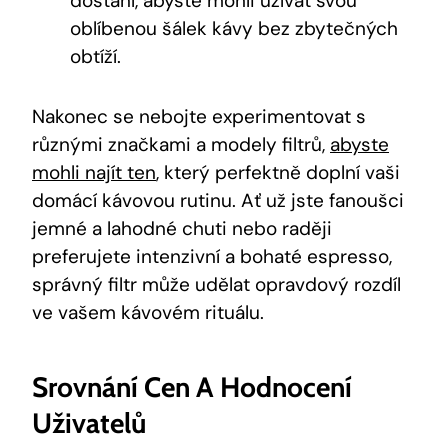
dostání, abyste⁤ mohli ⁤užívat svou
oblíbenou šálek ​kávy bez zbytečných
obtíží.
Nakonec se nebojte experimentovat s
různými značkami a modely filtrů,‌
abyste
mohli najít ten
, ‍který ‍perfektně doplní vaši
domácí kávovou rutinu. Ať už‍ jste fanoušci
jemné a lahodné⁢ chuti nebo​ raději
⁤preferujete intenzivní a bohaté espresso,
správný filtr může udělat opravdový rozdíl
ve ⁢vašem kávovém rituálu.
Srovnání Cen A Hodnocení
‌uživatelů