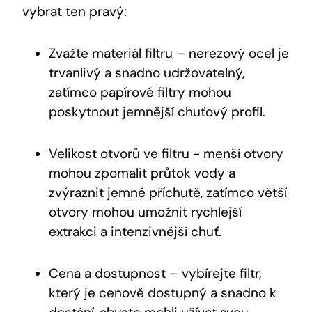
vybrat ten pravý:
Zvažte ⁤materiál filtru – nerezový ocel​ je
trvanlivý ⁣a ⁤snadno⁢ udržovatelný,
zatímco papírové filtry mohou⁣
poskytnout jemnější chuťový profil.
Velikost otvorů ve filtru ⁢- ⁤menší otvory
mohou zpomalit ‌průtok vody a ​
zvýraznit ⁤jemné příchutě,​ zatímco větší
otvory ⁢mohou ⁤umožnit ‍rychlejší
extrakci ‌a intenzivnější chuť.
Cena ⁣a dostupnost – ⁤vybírejte ‌filtr,
který je‍ cenově dostupný a snadno k