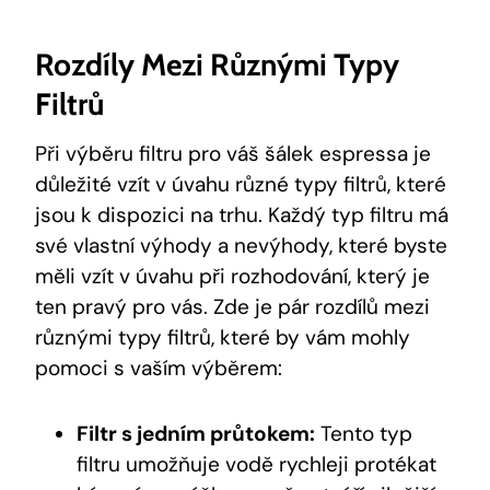
Rozdíly ⁤mezi ⁣různými Typy
Filtrů
Při ⁢výběru filtru pro váš šálek espressa je
⁣důležité vzít v úvahu‍ různé typy filtrů, které
jsou k dispozici na trhu.⁤ Každý ‌typ filtru má
své vlastní výhody a nevýhody, které ​byste
měli vzít v úvahu při⁤ rozhodování, který‍ je
ten ⁢pravý pro vás.⁣ Zde je pár rozdílů mezi
různými typy filtrů,‍ které by vám ​mohly
‌pomoci s vaším ⁤výběrem:
Filtr s‍ jedním​ průtokem:
Tento typ
filtru umožňuje vodě rychleji protékat