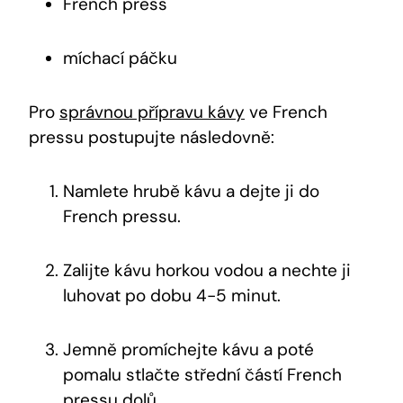
French press
míchací páčku
Pro
správnou přípravu kávy
ve French
pressu postupujte následovně:
Namlete hrubě kávu a dejte ji do
French pressu.
Zalijte kávu horkou vodou a nechte ji
luhovat po dobu 4-5 minut.
Jemně promíchejte kávu a poté
pomalu stlačte střední částí French
pressu dolů.