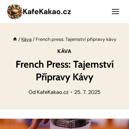
Přeskočit
KafeKakao.cz
na
obsah
/
Káva
/
French press: Tajemství přípravy kávy
KÁVA
French Press: Tajemství
Přípravy Kávy
Od
KafeKakao.cz
25. 7. 2025