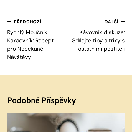
Navigace
PŘEDCHOZÍ
DALŠÍ
Pro
Rychlý Moučník
Kávovník diskuze:
Kakaovník: Recept
Sdílejte tipy a triky s
Příspěvek
pro Nečekané
ostatními pěstiteli
Návštěvy
Podobné Příspěvky