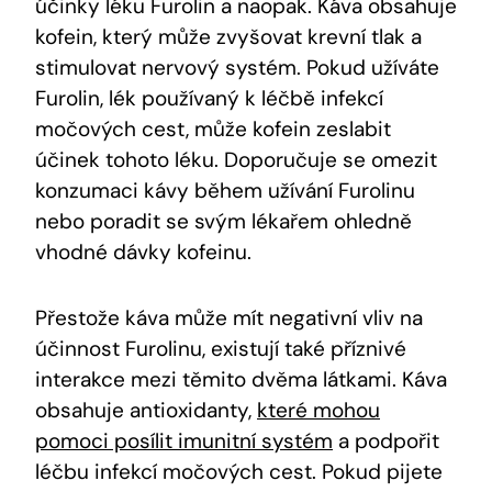
účinky léku Furolin a naopak. Káva obsahuje
kofein, který může zvyšovat krevní tlak a
stimulovat nervový systém. Pokud užíváte
Furolin, lék používaný k léčbě infekcí
močových cest, může kofein zeslabit
účinek tohoto léku. Doporučuje se omezit
konzumaci kávy během užívání Furolinu
nebo poradit se svým lékařem ohledně
vhodné dávky kofeinu.
Přestože káva může mít negativní vliv na
účinnost Furolinu, existují také příznivé
interakce mezi těmito dvěma látkami. Káva
obsahuje antioxidanty,
které mohou
pomoci posílit imunitní systém
a podpořit
léčbu infekcí močových cest. Pokud pijete