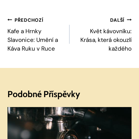
Navigace
PŘEDCHOZÍ
DALŠÍ
Pro
Kafe a Hrnky
Květ kávovníku:
Slavonice: Umění a
Krása, která okouzlí
Příspěvek
Káva Ruku v Ruce
každého
Podobné Příspěvky