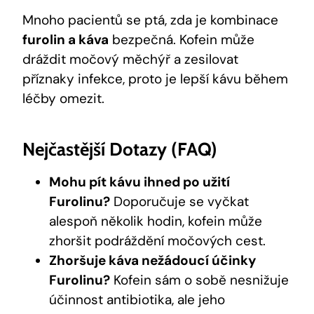
Mnoho pacientů se ptá, zda je kombinace
furolin a káva
bezpečná. Kofein může
dráždit močový měchýř a zesilovat
příznaky infekce, proto je lepší kávu během
léčby omezit.
Nejčastější Dotazy (FAQ)
Mohu pít kávu ihned po užití
Furolinu?
Doporučuje se vyčkat
alespoň několik hodin, kofein může
zhoršit podráždění močových cest.
Zhoršuje káva nežádoucí účinky
Furolinu?
Kofein sám o sobě nesnižuje
účinnost antibiotika, ale jeho