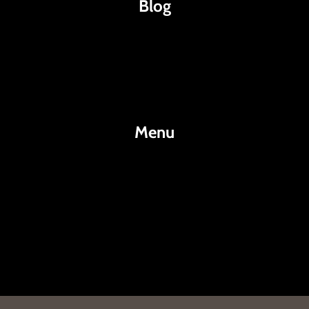
Blog
Káva
Espresso
Kakao
Menu
KafeKakao.cz
Blog
O Nás
Kontakty