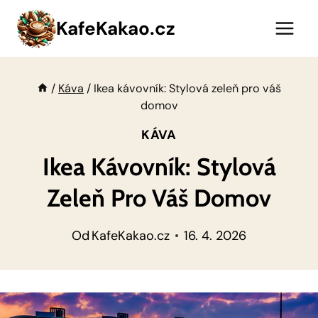
Přeskočit
KafeKakao.cz
na
obsah
/
Káva
/
Ikea kávovník: Stylová zeleň pro váš
domov
KÁVA
Ikea Kávovník: Stylová
Zeleň Pro Váš Domov
Od
KafeKakao.cz
16. 4. 2026