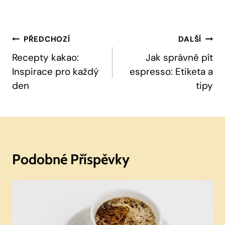
Navigace
PŘEDCHOZÍ
DALŠÍ
Pro
Recepty kakao:
Jak správně pít
Inspirace pro každý
espresso: Etiketa a
Příspěvek
den
tipy
Podobné Příspěvky