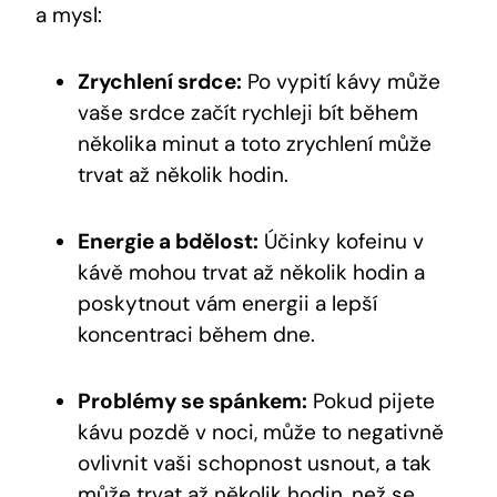
a mysl:
Zrychlení srdce:
⁢Po vypití‌ kávy ‌může
vaše srdce začít rychleji bít⁢ během
několika ‍minut‍ a toto zrychlení ⁣může ​
trvat až několik hodin.
Energie a ⁤bdělost:
Účinky⁤ kofeinu v⁤
kávě mohou trvat až několik hodin ⁢a
poskytnout vám energii a lepší
koncentraci během dne.
Problémy se spánkem:
Pokud pijete‌
kávu ⁣pozdě v‍ noci, může to negativně
ovlivnit vaši ⁣schopnost ​usnout, ⁤a tak‌
může ‌trvat až‍ několik hodin, než se