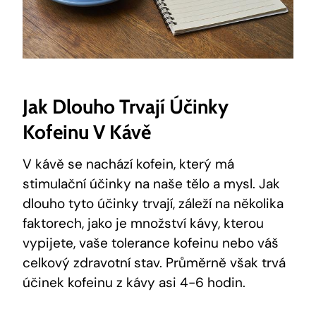
Jak Dlouho Trvají Účinky
Kofeinu V ⁤kávě
V​ kávě se nachází ​kofein, který ⁣má
stimulační ⁤účinky na naše tělo a mysl. Jak
dlouho⁢ tyto ⁣účinky trvají, záleží na několika⁢
faktorech, jako je množství kávy,⁣ kterou
vypijete, vaše tolerance ⁢kofeinu nebo váš
celkový zdravotní stav.⁤ Průměrně‍ však ‌trvá
‌účinek‍ kofeinu z ‍kávy asi 4-6⁤ hodin.