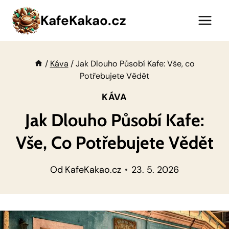
Přeskočit
KafeKakao.cz
na
obsah
/
Káva
/
Jak Dlouho Působí Kafe: Vše, co
Potřebujete Vědět
KÁVA
Jak Dlouho Působí Kafe:
Vše, Co Potřebujete Vědět
Od
KafeKakao.cz
23. 5. 2026