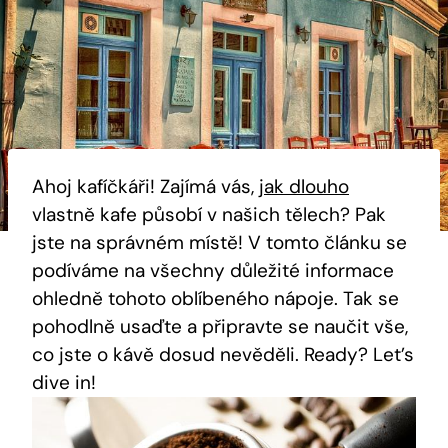
Ahoj‍ kafíčkáři! Zajímá ‍vás,
jak dlouho
vlastně kafe působí v našich tělech? Pak⁢
jste na správném místě! V⁤ tomto článku⁣ se⁤
podíváme na všechny důležité ⁢informace
⁤ohledně‌ tohoto ‌oblíbeného nápoje. Tak ⁣se
pohodlně usaďte a připravte ⁢se ⁣naučit vše,
co jste o kávě ⁣dosud ⁢nevěděli. ⁤Ready? Let’s
dive in!