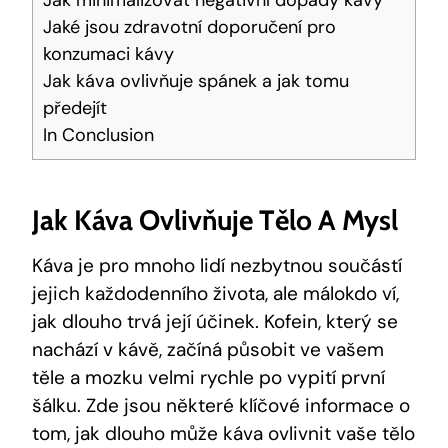
Jak minimalizovat negativní ⁣dopady kávy
Jaké jsou zdravotní doporučení pro
konzumaci ​kávy
Jak‌ káva ovlivňuje⁤ spánek a jak tomu‌
předejít
In Conclusion
Jak Káva ‍ovlivňuje ⁢tělo⁢ A Mysl
Káva je pro mnoho‍ lidí ‌nezbytnou součástí⁤
jejich každodenního života, ⁤ale ​málokdo ví,
jak dlouho trvá její ⁣účinek. Kofein, který se
nachází v kávě, začíná působit ve vašem
těle a mozku velmi rychle po vypití první
šálku. ‍Zde jsou ⁣některé klíčové informace o
tom, jak dlouho může káva ovlivnit vaše tělo