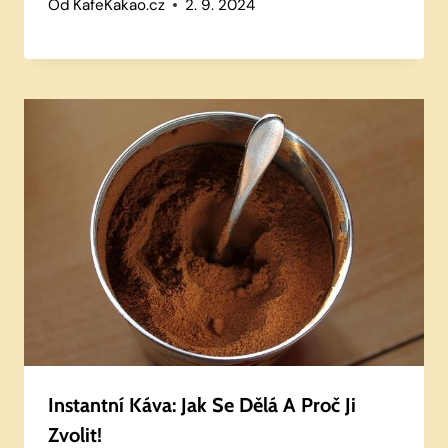
Od
KafeKakao.cz
2. 9. 2024
Instantní Káva: Jak Se Dělá A Proč Ji
Zvolit!