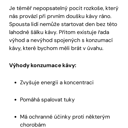
Je téměř nepopsatelný​ pocit rozkoše, který
nás provází při prvním doušku kávy ráno.
Spousta lidí nemůže startovat ⁣den bez této
lahodné šálku ​kávy. Přitom existuje řada⁣
výhod a nevýhod ‌spojených ⁤s​ konzumací‌
kávy, které bychom ⁤měli brát v úvahu.
Výhody⁤ konzumace kávy:
Zvyšuje energii a koncentraci
Pomáhá spalovat tuky
Má ochranné účinky proti některým⁢
chorobám