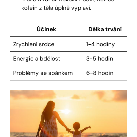
kofein z‌ těla úplně‌ vyplaví.
Účinek
Délka ⁢trvání
Zrychlení⁢ srdce
1-4⁤ hodiny
Energie‍ a bdělost
3-5 hodin
Problémy ⁣se spánkem
6-8 hodin