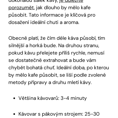
dokonalou⁤ šálek⁤ kávy,
je důležité
porozumět
, jak dlouho by mělo kafe⁣
působit. Tato informace je klíčová⁤ pro
dosažení ideální chuti a aroma.
Obecně platí, že⁤ čím déle káva působí, tím
silnější a horká bude. Na druhou stranu,​
pokud kávu přelejete příliš rychle, ‌nemusí
se dostatečně extrahovat a bude ​vám
chybět bohatá ‍chuť. Ideální doba, ‍po⁤ kterou
by mělo ⁤kafe působit,⁣ se liší​ podle zvolené
metody ⁣přípravy a ‍druhu mletí ⁢kávy.
Většina kávovarů: ⁤3-4​ minuty
Kávovar s pákovým strojem: ⁤25-30