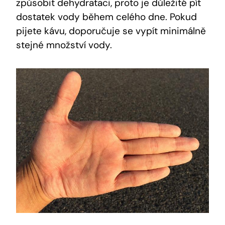
způsobit ​dehydrataci,⁢ proto je⁤ důležité pít
dostatek vody během⁣ celého dne. Pokud
pijete kávu, doporučuje ⁤se vypít minimálně
stejné ⁤množství​ vody.