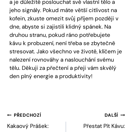
a​ je důležité poslouchat své ⁢vlastní tělo a
jeho signály. Pokud máte větší citlivost na
kofein, zkuste omezit svůj příjem později v
dne, ⁤abyste si zajistili klidný ‌spánek. Na
druhou stranu, pokud⁤ ráno ‍potřebujete
‌kávu ⁤k probuzení, není ⁢třeba se zbytečně
stresovat.⁣ Jako ⁣všechno ve životě, klíčem je
nalezení rovnováhy a ⁢naslouchání svému
tělu. Děkuji za přečtení a přeji vám skvělý
den plný energie a⁤ produktivity!
Navigace
PŘEDCHOZÍ
DALŠÍ
Pro
Kakaový Prášek:
Přestat Pít Kávu: