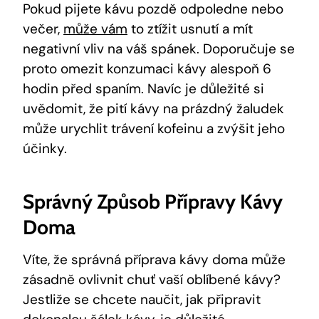
Pokud pijete kávu pozdě ⁣odpoledne nebo​
večer,
může vám
‍ to⁤ ztížit usnutí a​ mít
⁢negativní vliv‍ na váš spánek. ⁢Doporučuje se
proto ​omezit konzumaci kávy alespoň⁢ 6
hodin⁣ před ‌spaním. Navíc ‍je důležité si
uvědomit, že⁣ pití kávy na prázdný žaludek
může​ urychlit ⁤trávení kofeinu a zvýšit jeho
účinky.
Správný Způsob Přípravy Kávy
Doma
Víte, že ⁢správná příprava⁤ kávy doma⁣ může
⁣zásadně ovlivnit chuť vaší oblíbené⁤ kávy?
Jestliže⁣ se chcete naučit, jak připravit