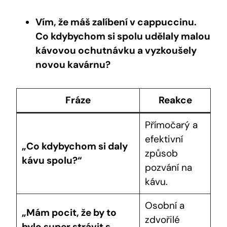
Vím, že máš zalíbení v cappuccinu.
Co kdybychom si spolu udělaly malou
kávovou ochutnávku a vyzkoušely
novou kavárnu?
Fráze
Reakce
Přímočarý a
efektivní
„Co kdybychom si daly
způsob
kávu spolu?“
pozvání na
kávu.
Osobní a
„Mám pocit, že by to
zdvořilé
bylo super strávit s