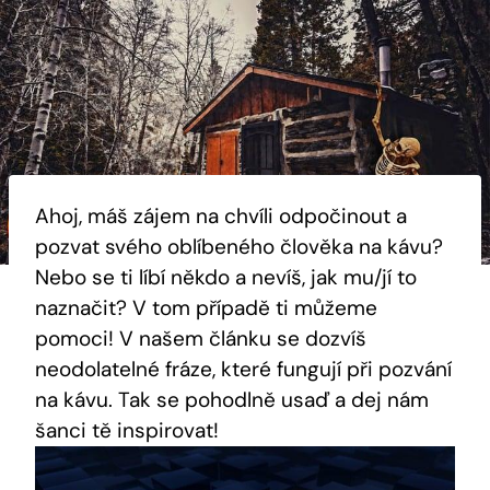
Ahoj, máš zájem na chvíli odpočinout a
pozvat svého oblíbeného člověka na kávu?
Nebo se ti líbí někdo a nevíš, jak mu/jí to
naznačit? V tom případě ti můžeme
pomoci! V našem článku se dozvíš
neodolatelné fráze, které fungují při pozvání
na kávu. Tak se pohodlně usaď a dej nám
šanci tě inspirovat!