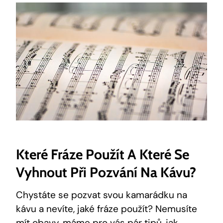
Které Fráze Použít A Které Se
Vyhnout Při Pozvání Na Kávu?
Chystáte se pozvat svou kamarádku na
kávu a nevíte, jaké fráze použít? Nemusíte
mít obavy, máme pro vás pár tipů, jak