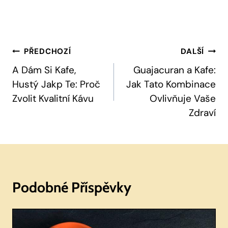
Navigace
PŘEDCHOZÍ
DALŠÍ
Pro
A Dám Si Kafe,
Guajacuran a Kafe:
Hustý Jakp Te: Proč
Jak Tato Kombinace
Příspěvek
Zvolit Kvalitní Kávu
Ovlivňuje Vaše
Zdraví
Podobné Příspěvky