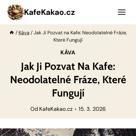
Přeskočit
KafeKakao.cz
na
obsah
/
Káva
/
Jak Ji Pozvat na Kafe: Neodolatelné Fráze,
Které Fungují
KÁVA
Jak Ji Pozvat Na Kafe:
Neodolatelné Fráze, Které
Fungují
Od
KafeKakao.cz
15. 3. 2026