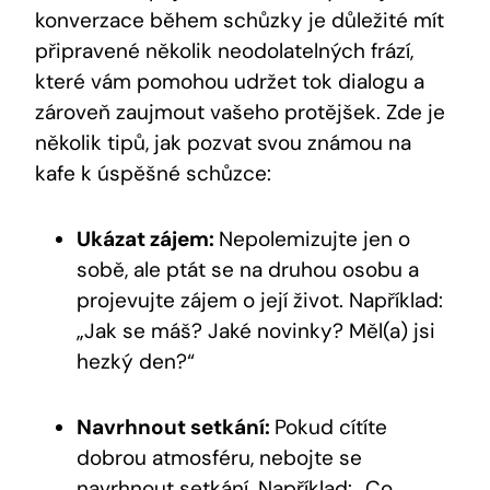
konverzace během schůzky je důležité mít
připravené několik neodolatelných frází,
které vám pomohou udržet tok dialogu a
zároveň zaujmout vašeho protějšek. Zde je
několik tipů, jak pozvat svou známou na
kafe k úspěšné schůzce:
Ukázat zájem:
Nepolemizujte jen o
sobě, ale ptát se na druhou osobu a
projevujte zájem o její život. Například:
„Jak se máš? Jaké novinky? Měl(a) jsi
hezký den?“
Navrhnout setkání:
Pokud cítíte
dobrou atmosféru, nebojte se
navrhnout setkání. Například: „Co