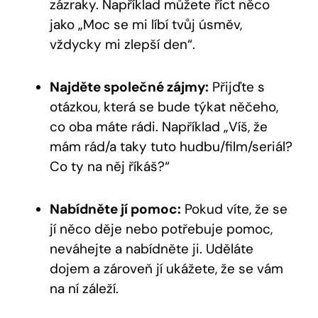
zázraky. Například můžete říct něco
jako „Moc se mi líbí tvůj úsměv,
vždycky mi zlepší den“.
Najděte společné zájmy:
Přijďte s
otázkou, která se bude týkat něčeho,
co oba máte rádi. Například „Víš, že
mám rád/a taky tuto hudbu/film/seriál?
Co ty na něj říkáš?“
Nabídněte jí pomoc:
Pokud víte, že se
jí něco děje nebo potřebuje pomoc,
neváhejte a nabídněte ji. Uděláte
dojem a zároveň jí ukážete, že se vám
na ní záleží.