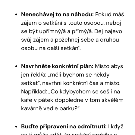
Nenechávej to na náhodu:
Pokud máš
zájem o setkání s touto osobou, neboj
se být upřímný/á a přímý/á. Dej najevo
svůj zájem a požehnej sebe a druhou
osobu na další setkání.
Navrhněte konkrétní plán:
Místo abys
jen řekl/a: „měli bychom se někdy
setkat“, navrhni konkrétní čas a místo.
Například: „Co kdybychom se sešli na
kafe v pátek dopoledne v tom skvělém
kavárně vedle parku?“
Buďte připraveni na odmítnutí:
I když
se ti může zdát, že setkání probíhalo