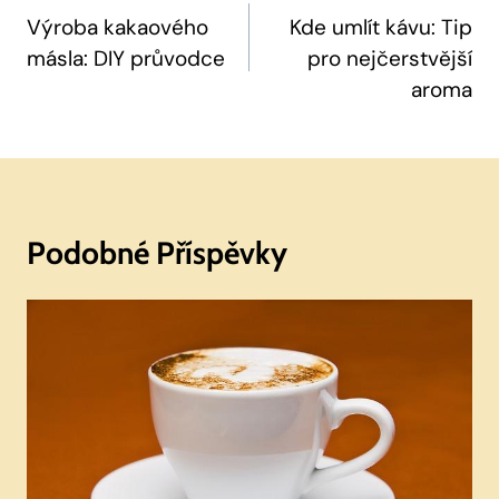
Pro
Výroba kakaového
Kde umlít kávu: Tip
másla: DIY průvodce
pro nejčerstvější
Příspěvek
aroma
Podobné Příspěvky