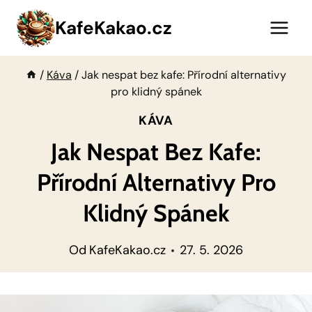
Přeskočit
KafeKakao.cz
na
obsah
/
Káva
/
Jak nespat bez kafe: Přírodní alternativy
pro klidný spánek
KÁVA
Jak Nespat Bez Kafe:
Přírodní Alternativy Pro
Klidný Spánek
Od
KafeKakao.cz
27. 5. 2026