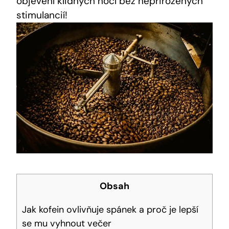
objevení klidných nocí bez nepřirozených
stimulancií!
Obsah
Jak kofein ovlivňuje spánek a proč je lepší
se mu vyhnout večer