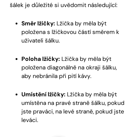
šálek je důležité si‌ uvědomit následující:
Směr lžičky:
⁣Lžička by měla být
položena s lžičkovou částí směrem k
uživateli šálku.
Poloha lžičky:
Lžička by měla být
položena diagonálně‌ na ‌okraji ‌šálku,
aby nebránila při pití ⁤kávy.
Umístění lžičky:
Lžička by měla​ být⁣
umístěna ⁢na pravé straně šálku, ‌pokud
jste praváci, na ⁢levé straně, pokud⁢ jste
leváci.