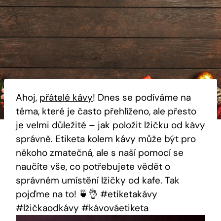
Ahoj,
přátelé kávy
!‌ Dnes se podíváme‍ na
téma, které je často přehlíženo, ale přesto
je velmi důležité – ​jak položit lžičku ‍od kávy
správně. ⁢Etiketa kolem ⁤kávy⁢ může být‍ pro
⁣někoho zmatečná, ale s naší pomocí se
naučíte vše, co potřebujete vědět o⁤
správném umístění lžičky od kafe. ​Tak
pojďme na to! 🍵👌 #etiketakávy
⁤#lžičkaodkávy #kávováetiketa