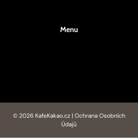
Kakao
Menu
KafeKakao.cz
Blog
O Nás
Kontakty
© 2026 KafeKakao.cz |
Ochrana Osobních
Údajů