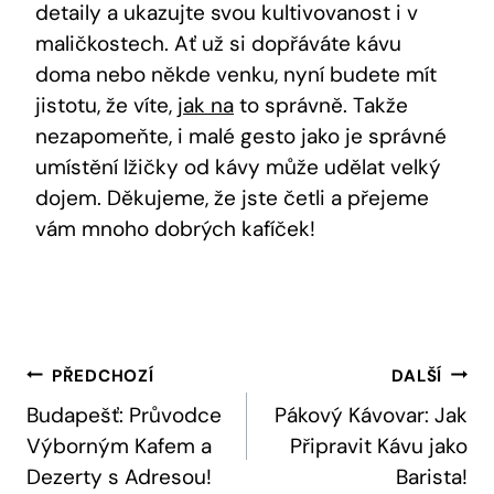
detaily a ukazujte svou kultivovanost i v
maličkostech. Ať už‍ si dopřáváte kávu
doma nebo někde venku, nyní budete⁤ mít
jistotu, že⁢ víte,
jak na
⁤to správně. Takže
nezapomeňte, ‍i malé gesto jako je ‌správné
umístění lžičky od kávy může udělat velký
dojem. Děkujeme,⁢ že jste četli a​ přejeme⁤
vám mnoho dobrých kafíček!
Navigace
PŘEDCHOZÍ
DALŠÍ
Pro
Budapešť: Průvodce
Pákový Kávovar: Jak
Výborným Kafem a
Připravit Kávu jako
Příspěvek
Dezerty s Adresou!
Barista!