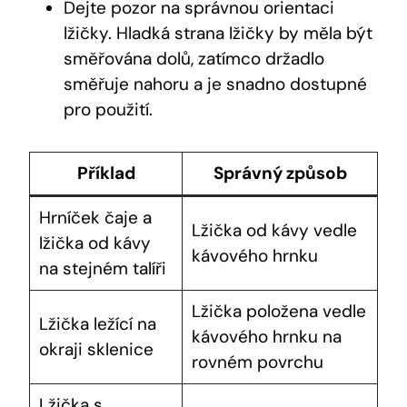
Dejte pozor na správnou orientaci
lžičky. ⁤Hladká‍ strana lžičky by měla být
směřována dolů,⁢ zatímco držadlo
směřuje nahoru a je snadno dostupné
pro použití.
Příklad
Správný⁤ způsob
Hrníček čaje a
Lžička⁢ od ​kávy vedle
lžička od kávy
kávového hrnku
na stejném talíři
Lžička položena ‌vedle
Lžička ležící na
kávového hrnku na
okraji sklenice
rovném povrchu
Lžička s‍