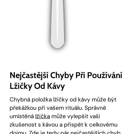
Nejčastější Chyby Při ⁣používání
Lžičky Od Kávy
Chybná položka lžičky​ od kávy může být
překážkou při vašem rituálu. Správně
umístěná
lžička
‍ může vylepšit ⁣vaši
zkušenost s kávou a přispět k celkovému
dojmu.⁢ Zde je tedy pár nejčastějších chyb, ​