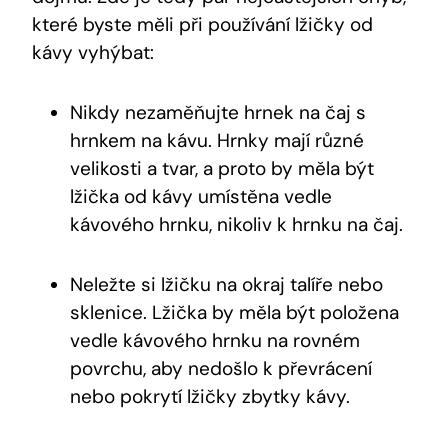
které byste měli při používání lžičky od
kávy vyhýbat:
Nikdy nezaměňujte‍ hrnek‍ na čaj s
⁣hrnkem na ​kávu. Hrnky mají různé
velikosti a tvar, a proto by⁤ měla být
lžička od kávy umístěna vedle
kávového hrnku, nikoliv k hrnku na ⁢čaj.
Neležte si lžičku na okraj talíře‍ nebo ​
sklenice. Lžička by měla být položena
vedle ​kávového hrnku na rovném
povrchu, ​aby nedošlo k převrácení
nebo pokrytí lžičky zbytky kávy.