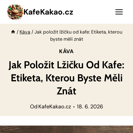
Přeskočit
KafeKakao.cz
na
obsah
/
Káva
/
Jak položit lžičku od kafe: Etiketa, kterou
byste měli znát
KÁVA
Jak Položit Lžičku Od Kafe:
Etiketa, Kterou Byste Měli
Znát
Od
KafeKakao.cz
18. 6. 2026