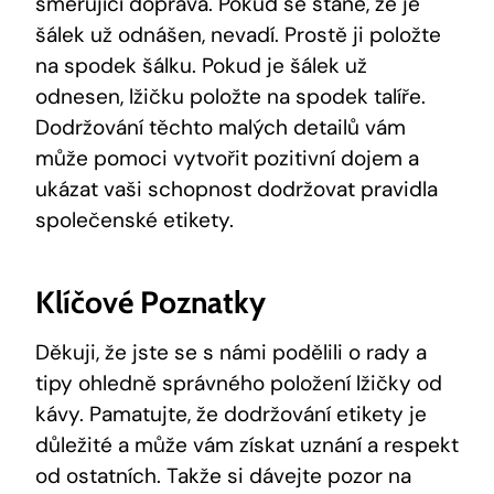
směřující doprava. Pokud se stane, že je
šálek ⁤už odnášen, nevadí. Prostě ⁢ji​ položte
na spodek šálku. Pokud je⁢ šálek už
odnesen, lžičku položte na spodek talíře.
Dodržování těchto ​malých detailů​ vám
může pomoci vytvořit ‌pozitivní dojem a
ukázat ‌vaši schopnost dodržovat pravidla ​
společenské etikety.
Klíčové Poznatky
Děkuji, že jste ⁣se⁤ s ⁢námi podělili o‌ rady a
tipy ohledně správného⁢ položení lžičky od
kávy. ⁣Pamatujte, že ⁤dodržování etikety je
důležité​ a může vám získat uznání a respekt
od ostatních. Takže si dávejte pozor na