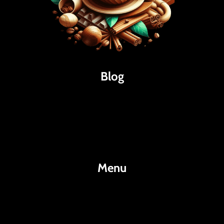
Blog
Káva
Espresso
Kakao
Menu
KafeKakao.cz
Blog
O Nás