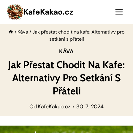
Přeskočit
KafeKakao.cz
na
obsah
/
Káva
/
Jak přestat chodit na kafe: Alternativy pro
setkání s přáteli
KÁVA
Jak Přestat Chodit Na Kafe:
Alternativy Pro Setkání S
Přáteli
Od
KafeKakao.cz
30. 7. 2024