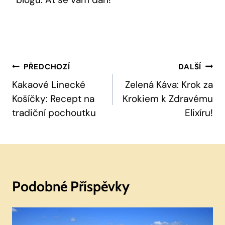
Navigace
PŘEDCHOZÍ
DALŠÍ
Pro
Kakaové Linecké
Zelená Káva: Krok za
Košíčky: Recept na
Krokiem k Zdravému
Příspěvek
tradiční pochoutku
Elixíru!
Podobné Příspěvky