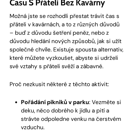
Času S Přáteli Bez Kavárny
Možná jste se rozhodli přestat trávit čas s
přáteli v kavárnách, a to z různých důvodů
– buď z důvodu šetření peněz, nebo z
důvodu hledání nových způsobů, jak si užít
společné chvíle. Existuje spousta alternativ,
které můžete vyzkoušet, abyste si udrželi
své vztahy s přáteli svěží a zábavné.
Proč nezkusit některé z těchto aktivit:
Pořádání pikniků v parku
: Vezměte si
deku, něco dobrého k jídlu a pití a
strávte odpoledne venku na čerstvém
vzduchu.