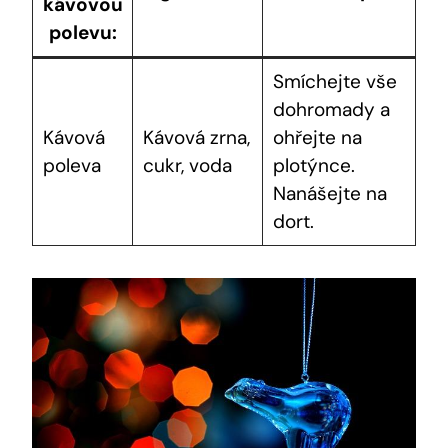
kávovou
polevu:
Smíchejte vše
dohromady a
Kávová
Kávová zrna,
ohřejte na
poleva
cukr, voda
plotýnce.
Nanášejte na
dort.