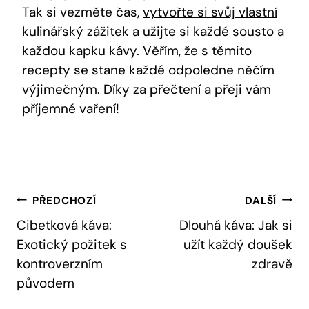
Tak si vezměte čas,
vytvořte si svůj vlastní
kulinářský zážitek
a užijte si každé sousto a
každou kapku kávy. Věřím, že s těmito
recepty se stane každé odpoledne něčím
výjimečným. Díky za přečtení a přeji vám
příjemné vaření!
Navigace
PŘEDCHOZÍ
DALŠÍ
Pro
Cibetková káva:
Dlouhá káva: Jak si
Exotický požitek s
užít každý doušek
Příspěvek
kontroverzním
zdravě
původem