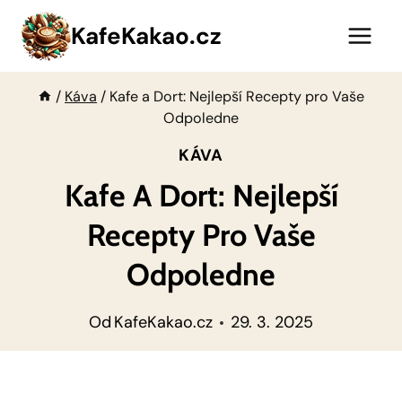
Přeskočit
KafeKakao.cz
na
obsah
/
Káva
/
Kafe a Dort: Nejlepší Recepty pro Vaše
Odpoledne
KÁVA
Kafe A Dort: Nejlepší
Recepty Pro Vaše
Odpoledne
Od
KafeKakao.cz
29. 3. 2025