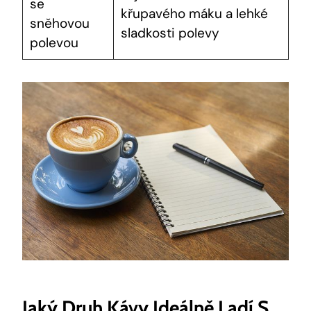
se
křupavého máku a lehké
sněhovou
sladkosti polevy
polevou
Jaký Druh Kávy Ideálně Ladí S