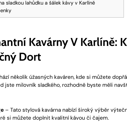
na sladkou lahůdku a šálek kávy v Karlíně
lenky
antní Kavárny V Karlíně: K
čný Dort
chází několik úžasných kaváren, kde si můžete dopřá
 jste milovník sladkého, rozhodně byste měli navští
ge
– Tato stylová kavárna nabízí široký výběr výteč
ré si můžete doplnit kvalitní kávou či čajem.