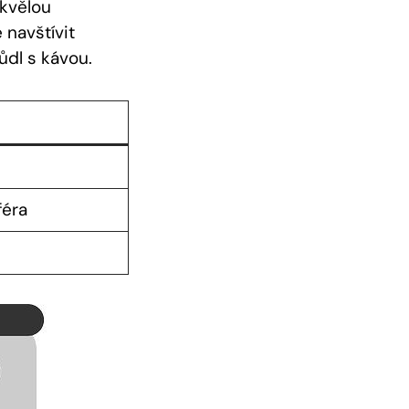
skvělou
 navštívit
ůdl s kávou.
féra