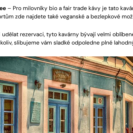
ee
– Pro milovníky bio a fair trade kávy je tato kav
ortům zde najdete také veganské a bezlepkové mož
dělat rezervaci, tyto kavárny bývají velmi oblíbené
koliv, slibujeme vám sladké odpoledne plné lahod