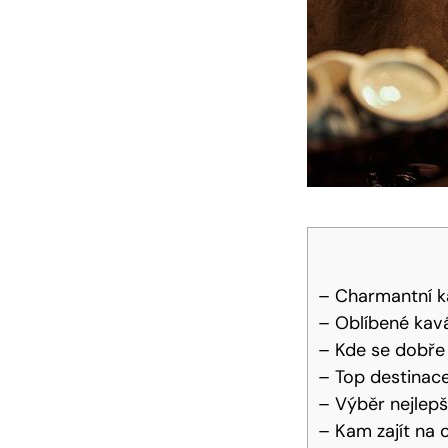
– Charmantní ka
– Oblíbené kavá
– Kde se dobře 
– Top destinace
– Výběr nejlepš
– Kam zajít na c