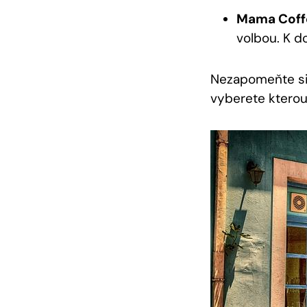
Mama Coff
volbou. K d
Nezapomeňte si u
vyberete kterou