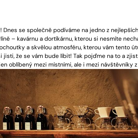
ři! Dnes se společně podíváme na jedno z nejlepších
íně – kavárnu a dortíkárnu, kterou si nesmíte nechat
ochoutky a skvělou atmosféru, kterou vám tento út
 jisti, že se vám bude líbit! Tak pojďme na to a zjis
en oblíbený mezi místními, ale i mezi návštěvníky z