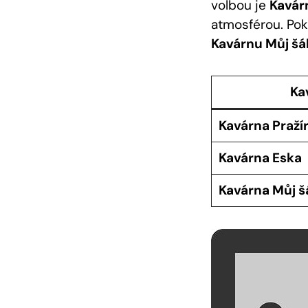
volbou je
Kavár
atmosférou. Pok
Kavárnu Můj šá
Ka
Kavárna Praží
Kavárna Eska
Kavárna Můj š