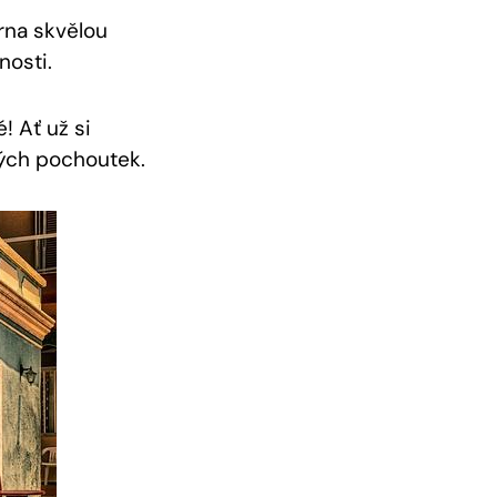
árna skvělou
nosti.
! Ať už si
ných pochoutek.