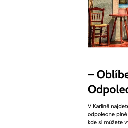
– Oblíb
Odpoled
V Karlíně najde
odpoledne plné 
kde si můžete v