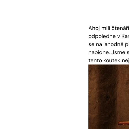
Ahoj milí čtená
odpoledne v Karl
se na lahodné p
nabídne. Jsme si
tento koutek nej