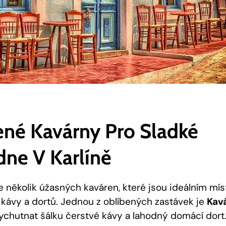
ené Kavárny Pro Sladké
ne V Karlíně
te několik úžasných kaváren, které jsou ideálním mí
kávy a dortů. Jednou z oblíbených zastávek je
Kav
ychutnat šálku čerstvé kávy a lahodný domácí dort.