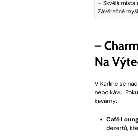
– Skvělá místa 
Závěrečné myš
– Charm
Na Výte
V Karlíně se na
nebo kávu. Pokud
kavárny:
Café Loun
dezertů, kte