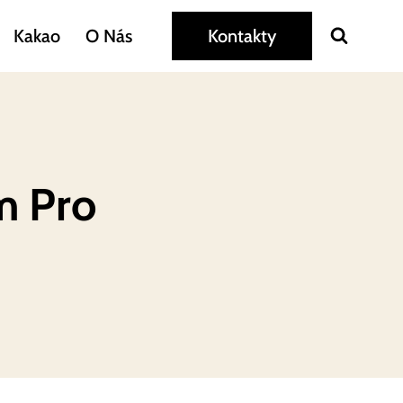
Kakao
O Nás
Kontakty
m Pro