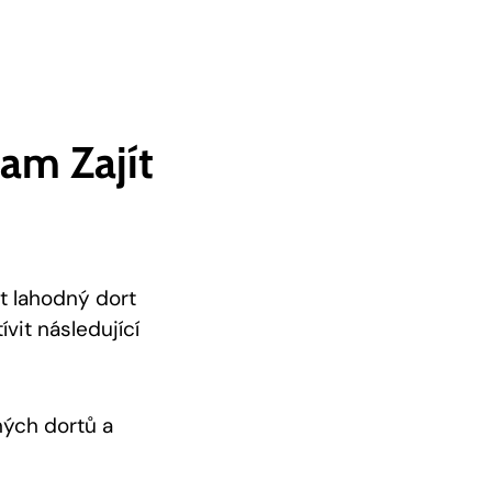
am Zajít
t lahodný dort
vit následující
ných dortů a