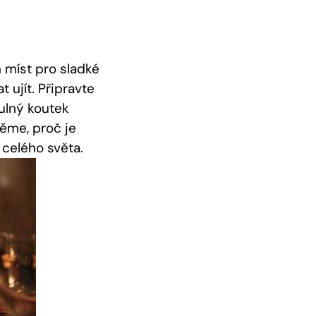
 míst pro sladké
 ujít. Připravte
ulný koutek
těme, proč je
 celého světa.