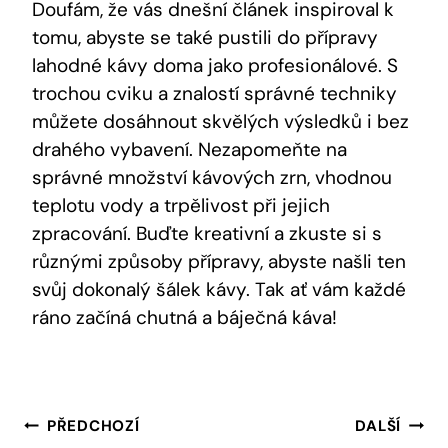
Doufám, že vás dnešní článek inspiroval k
tomu, abyste se také pustili do přípravy
lahodné kávy doma jako profesionálové. S
trochou cviku a znalostí správné techniky
můžete dosáhnout skvělých výsledků i bez
drahého vybavení. Nezapomeňte na
správné množství kávových zrn, vhodnou
teplotu vody a trpělivost při jejich
zpracování. Buďte kreativní a zkuste si s
různými způsoby přípravy, abyste našli ten
svůj dokonalý šálek kávy. Tak ať vám každé
ráno začíná chutná a báječná káva!
Navigace
PŘEDCHOZÍ
DALŠÍ