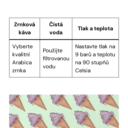
Zrnková
Čistá
Tlak a teplota
káva
voda
Vyberte
Nastavte tlak na
Použijte
kvalitní
9 barů a teplotu
filtrovanou
Arabica
na 90 stupňů
vodu
zrnka
Celsia