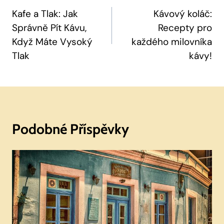
Pro
Kafe a Tlak: Jak
Kávový koláč:
Správně Pít Kávu,
Recepty pro
Příspěvek
Když Máte Vysoký
každého milovníka
Tlak
kávy!
Podobné Příspěvky