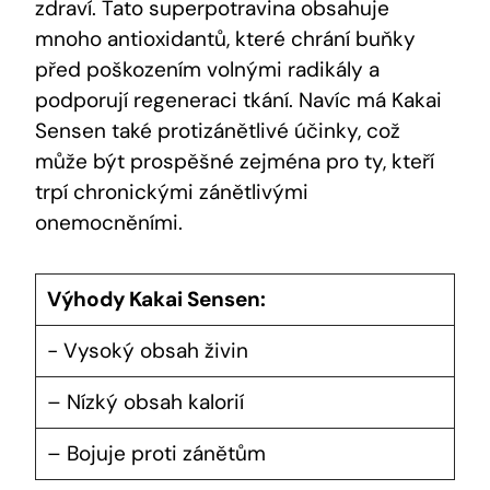
⁣zdraví. Tato superpotravina ⁤obsahuje
mnoho antioxidantů, které chrání buňky⁣
před⁤ poškozením volnými radikály a
podporují ⁣regeneraci tkání. Navíc má Kakai
Sensen‍ také protizánětlivé účinky, což​
může ⁣být⁢ prospěšné zejména pro ty, kteří
trpí chronickými‌ zánětlivými
onemocněními.
Výhody Kakai ‌Sensen:
-​ Vysoký obsah‌ živin
– Nízký obsah kalorií
– Bojuje proti zánětům