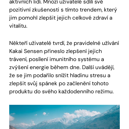
aktivních lidí. Mnozí uživatelé sdílí své
pozitivní zkušenosti s tímto trendem, který
jim pomohl⁤ zlepšit jejich celkové zdraví a
‌vitalitu.
Někteří uživatelé tvrdí, že pravidelné‍ užívání
⁢Kakai Sensen přineslo zlepšení jejich
trávení, posílení imunitního systému‍ a
zvýšení energie během⁢ dne. Další uvádějí,
že se jim podařilo snížit hladinu stresu a
zlepšit svůj spánek ​po začlenění tohoto
produktu do svého každodenního ‌režimu.