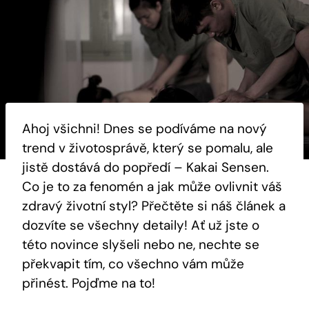
Ahoj všichni! Dnes se podíváme⁢ na ⁣nový
trend‌ v životosprávě, který se pomalu, ale
‌jistě dostává do popředí – Kakai Sensen.
Co je to za fenomén a jak může ovlivnit ‍váš
zdravý životní styl? Přečtěte si⁢ náš článek a
dozvíte​ se všechny⁢ detaily! Ať ‍už ‌jste o
‌této novince slyšeli‌ nebo‍ ne, nechte⁢ se
překvapit tím, co všechno vám může‍
přinést. Pojďme ​na to!