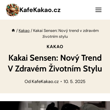
Přeskočit
KafeKakao.cz
na
obsah
/
Kakao
/
Kakai Sensen: Nový trend v zdravém
životním stylu
KAKAO
Kakai Sensen: Nový Trend
V Zdravém Životním Stylu
Od
KafeKakao.cz
10. 5. 2025