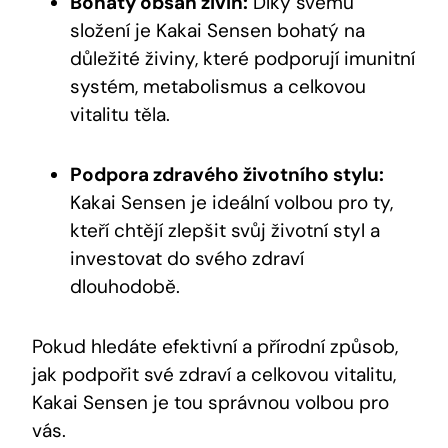
Bohatý ⁣obsah​ živin:
Díky ⁣svému
složení je ‌Kakai Sensen bohatý ‍na
důležité živiny, které ‌podporují imunitní
systém,‌ metabolismus​ a celkovou‍
vitalitu ‍těla.
Podpora zdravého ‌životního stylu:
Kakai Sensen je ideální‌ volbou⁣ pro ty,
kteří chtějí zlepšit svůj životní styl a
investovat do svého zdraví
dlouhodobě.
Pokud​ hledáte efektivní a přírodní způsob,
jak podpořit své ‍zdraví​ a celkovou vitalitu,
Kakai Sensen ⁢je⁣ tou‍ správnou volbou pro
⁢vás.