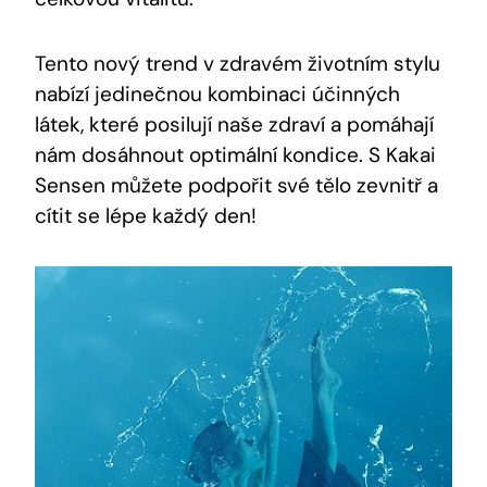
Tento​ nový trend ‍v zdravém životním stylu
nabízí jedinečnou kombinaci účinných
⁢látek, které posilují‍ naše zdraví a pomáhají⁢
nám ⁢dosáhnout ‌optimální kondice. S​ Kakai
‌Sensen můžete‍ podpořit své‍ tělo zevnitř a
cítit ⁣se lépe ​každý den!