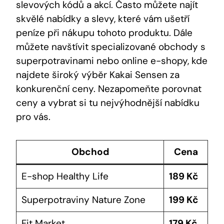
slevových kódů a akcí. Často můžete najít
skvělé nabídky ‌a slevy, které ⁢vám ‌ušetří
peníze při nákupu tohoto⁢ produktu. Dále
můžete navštívit specializované obchody ⁣s ​
superpotravinami ⁣nebo online⁢ e-shopy, kde
najdete‌ široký‍ výběr Kakai Sensen za
konkurenční ceny. Nezapomeňte porovnat
ceny a vybrat si tu nejvýhodnější ‍nabídku
pro vás.
Obchod
Cena
E-shop⁤ Healthy Life
189 Kč
Superpotraviny Nature Zone
199 Kč
Fit Market
179 Kč