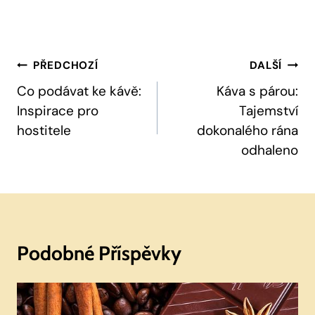
Navigace
PŘEDCHOZÍ
DALŠÍ
Pro
Co podávat ke kávě:
Káva s párou:
Inspirace pro
Tajemství
Příspěvek
hostitele
dokonalého rána
odhaleno
Podobné Příspěvky