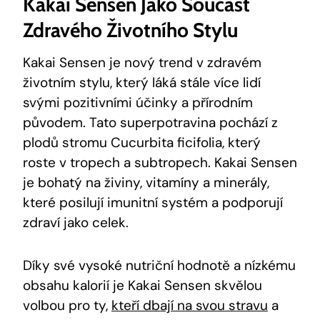
Kakai ⁢Sensen ⁤jako⁤ Součást
Zdravého Životního ⁣stylu
Kakai Sensen je nový ‌trend v zdravém
životním ⁤stylu, který láká stále více lidí
⁢svými pozitivními účinky a přírodním
původem. Tato superpotravina pochází z
‍plodů‍ stromu​ Cucurbita ficifolia, který​
roste v tropech a​ subtropech. Kakai Sensen
je bohatý na živiny,‍ vitamíny a minerály,‌
které posilují imunitní ​systém a ‌podporují
zdraví jako ⁤celek.
Díky své vysoké⁢ nutriční⁣ hodnotě a nízkému
⁣obsahu kalorií‌ je Kakai Sensen skvělou
volbou​ pro ty,
kteří dbají na svou stravu
a