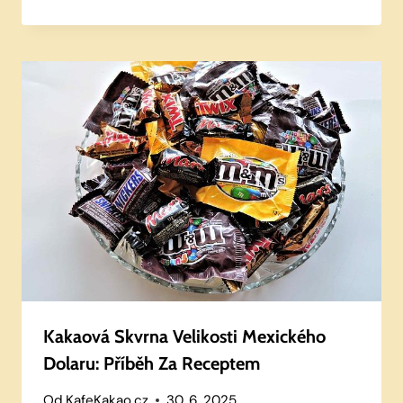
Kakaová Skvrna Velikosti Mexického
Dolaru: Příběh Za Receptem
Od
KafeKakao.cz
30. 6. 2025