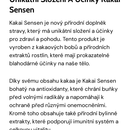
Sensen
Kakai Sensen je⁢ nový přírodní ⁤doplněk
stravy, který má unikátní složení a ⁣účinky
⁤pro zdraví ⁢a pohodu.‌ Tento produkt ⁤je
‌vyroben ⁣z kakaových bobů a přírodních
extraktů rostlin, ‍které ⁤mají ⁣prokazatelné
blahodárné účinky ⁢na naše tělo.
Díky svému obsahu kakaa je Kakai Sensen
bohatý na antioxidanty, které chrání buňky
před volnými radikály ⁤a napomáhají k
⁣ochraně před různými onemocněními.
Kromě toho obsahuje také ⁤přírodní bylinné
⁣extrakty, které ⁢podporují imunitní‌ systém a
celkovou vitalitu.