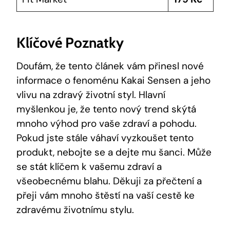
Klíčové ‍Poznatky
Doufám, že tento článek ⁤vám přinesl ⁣nové
informace o fenoménu Kakai Sensen⁣ a jeho
⁢vlivu na zdravý životní styl. Hlavní
myšlenkou je, že tento nový trend skýtá⁢
mnoho výhod pro ​vaše zdraví a ‍pohodu.
Pokud jste stále váhaví ⁢vyzkoušet ⁢tento
produkt,⁢ nebojte⁢ se a ⁢dejte mu šanci. Může
se stát​ klíčem k⁢ vašemu⁢ zdraví ⁤a
všeobecnému⁣ blahu. Děkuji⁣ za přečtení ‌a
přeji vám mnoho ⁢štěstí na vaší cestě ke⁣
zdravému životnímu⁣ stylu.