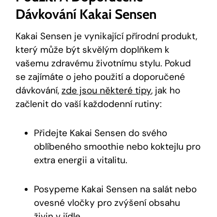
Dávkování Kakai ‍Sensen
Kakai⁢ Sensen je vynikající⁢ přírodní produkt,
který ⁣může být skvělým doplňkem​ k⁤
vašemu ⁣zdravému životnímu stylu. Pokud
se ⁢zajímáte o⁢ jeho ⁢použití a doporučené
‌dávkování,
zde jsou některé tipy
,⁤ jak ‍ho
začlenit​ do vaší každodenní rutiny:
Přidejte ⁤Kakai​ Sensen⁤ do⁢ svého
oblíbeného smoothie nebo ⁣koktejlu pro
extra energii a ‌vitalitu.
Posypeme Kakai Sensen ⁣na salát​ nebo
ovesné vločky pro zvýšení obsahu
živin v jídle.