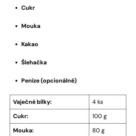
Cukr
Mouka
Kakao
Šlehačka
Peníze (opcionálně)
Vaječné bílky:
4 ks
Cukr:
100 g
Mouka:
80 g