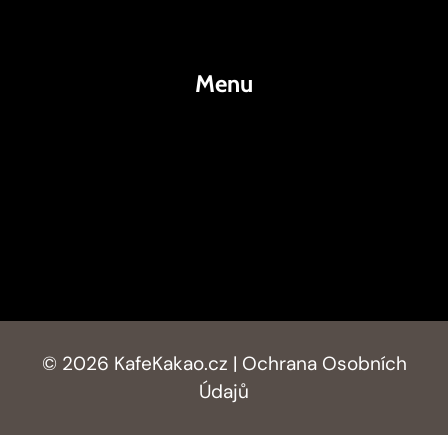
Kakao
Menu
KafeKakao.cz
Blog
O Nás
Kontakty
© 2026 KafeKakao.cz |
Ochrana Osobních
Údajů