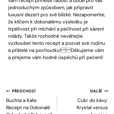
vám recept přinese radost a bude pro vás
jednoduchým způsobem, jak připravit
luxusní dezert pro své blízké. Nezapomeňte,
že klíčem k dokonalému výsledku je
trpělivost při míchání a pečlivost při sázení
rolády. Takže rozhodně neváhejte
vyzkoušet tento recept a pozvat své rodinu
a přátele na pochoutku! Děkujeme vám
a přejeme vám hodně úspěchů při pečení!
Navigace
PŘEDCHOZÍ
DALŠÍ
Pro
Buchta a Kafe:
Cukr do kávy:
Recept na Dokonalé
Krystal versus
Příspěvek