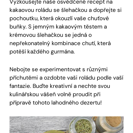
Vyzkoušejte naše osvědčené recept na
kakaovou roládu se šlehačkou a dopřejte si
pochoutku, která okouzlí vaše chuťové
buňky. S jemným kakaovým těstem a
krémovou šlehačkou se jedná o
nepřekonatelný kombinace chutí, která
potěší každého gurmána.
Nebojte se experimentovat s různými
příchutěmi a ozdobte vaši roládu podle vaší
fantazie. Buďte kreativní a nechte svou
kulinářskou vášeň volně proudit při
přípravě tohoto lahodného dezertu!