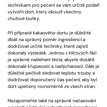
technikami pro pečení se vám určitě podaří
⁤vytvořit dort, který okouzlí všechny
‌chuťové buňky.
Při přípravě kakaového dortu ‍je⁢ důležité ​
dbát na správný poměr ingrediencí a‌
dodržovat‍ určité techniky, které ‌zajistí‌
dokonalý⁢ výsledek. ‌Jednou ⁢z ‍klíčových fází
je‌ správné našlehaní těsta, abyste dosáhli
dokonalé křupavosti a‌ nadýchanosti.⁣ Dále ⁤je
důležité pečlivě ​sledovat⁢ teplotu trouby a
dodržovat‌ doporučený čas pečení, aby ​byl⁣
dort upečený rovnoměrně ze všech stran.
Nezapomeňte také ⁤na správné načasování