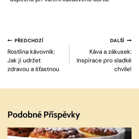
Navigace
PŘEDCHOZÍ
DALŠÍ
Pro
Rostlina kávovník:
Káva a zákusek:
Jak ji udržet
Inspirace pro sladké
Příspěvek
zdravou a šťastnou
chvíle!
Podobné Příspěvky