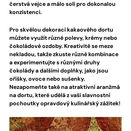
čerstvá vejce a ​málo soli pro ​dokonalou
⁢konzistenci.
Pro skvělou ⁢dekoraci⁤ kakaového dortu
můžete využít různé⁣ polevy, krémy nebo
‍čokoládové ozdoby. Kreativitě​ se meze
nekladou, takže zkuste různé kombinace
⁣a ​experimentujte s různými ⁣druhy
čokolády ‍a dalšími ‌doplňky, jako⁤ jsou
oříšky, ovoce nebo sušenky.
Nezapomeňte také na ‍atraktivní aranžmá
na dortu, které udělá z ⁤vaší slavnostní
pochoutky⁢ opravdový kulinářský zážitek!