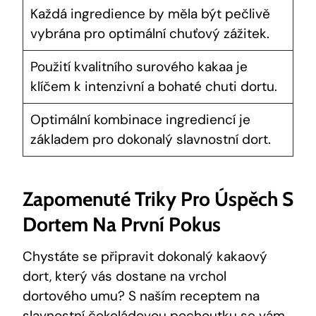
Každá ingredience by měla být pečlivě ​
vybrána ⁣pro⁢ optimální chuťový zážitek.
Použití kvalitního surového kakaa ⁣je
⁣klíčem k ⁤intenzivní a ⁣bohaté chuti dortu.
Optimální kombinace ingrediencí je
základem​ pro dokonalý ‌slavnostní dort.
Zapomenuté Triky Pro Úspěch S
Dortem Na První ⁤pokus
Chystáte⁢ se připravit⁣ dokonalý ​kakaový
⁤dort, který vás dostane na vrchol
dortového umu? S naším‍ receptem na
slavnostní čokoládovou pochoutku se vám