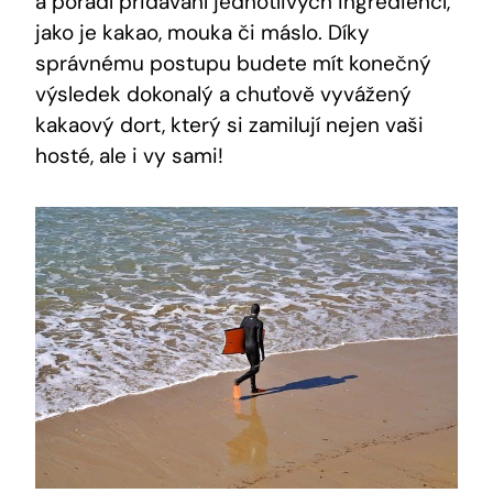
a pořadí ‍přidávání jednotlivých ingrediencí,
jako ‌je kakao, mouka či máslo.⁣ Díky
‍správnému postupu budete ⁣mít konečný
výsledek ⁣dokonalý​ a chuťově‍ vyvážený
kakaový dort, který si zamilují⁤ nejen vaši⁤
hosté, ale i ⁣vy sami!