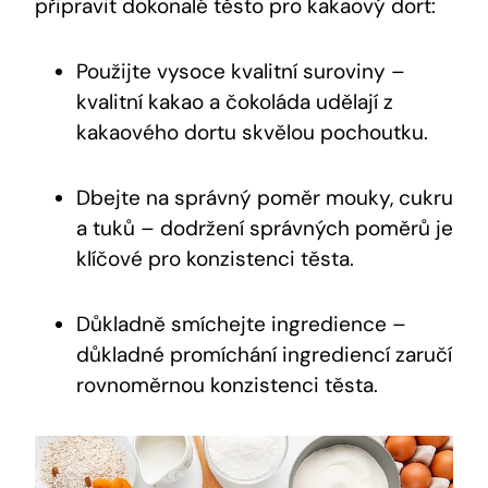
připravit dokonalé těsto ‍pro kakaový ⁤dort:
Použijte vysoce kvalitní suroviny –
kvalitní kakao a čokoláda udělají z
⁤kakaového​ dortu skvělou⁤ pochoutku.
Dbejte na správný poměr mouky,‍ cukru⁤
a tuků – dodržení správných ⁣poměrů je
klíčové ⁢pro konzistenci těsta.
Důkladně smíchejte ingredience –
důkladné promíchání ingrediencí zaručí
rovnoměrnou konzistenci​ těsta.