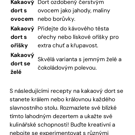
Kakaový
Dort ozdobený čerstvým
dort‍ s
ovocem jako jahody, maliny
ovocem
⁢nebo borůvky.
Kakaový ​
Přidejte do kávového ⁢těsta
dort s
ořechy nebo lískové oříšky pro
oříšky
extra chuť a⁢ křupavost.
Kakaový⁣
Skvělá​ varianta s jemným ‍želé a
dort se​
čokoládovým polevou.
želé
S následujícími recepty na ‌kakaový⁢ dort⁢ se
⁤stanete králem nebo ⁤královnou každého
⁤slavnostního stolu. ⁢Rozmazlete‌ své blízké
tímto lahodným dezertem ‍a ‌ukažte své⁢
kulinářské schopnosti! Buďte kreativní a
nebojte se experimentovat s ​různými⁢