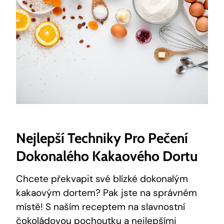
Nejlepší Techniky Pro Pečení⁤
Dokonalého Kakaového​ Dortu
Chcete ‌překvapit své blízké dokonalým ​
kakaovým ⁣dortem? Pak jste ​na správném
místě!⁤ S naším receptem na slavnostní
čokoládovou‌ pochoutku​ a‍ nejlepšími