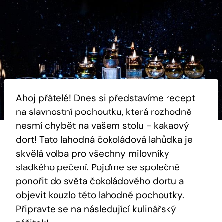
Ahoj ⁤přátelé! Dnes si představíme recept
na⁢ slavnostní ​pochoutku, která rozhodně
nesmí chybět ‍na vašem stolu ⁢- kakaový
‍dort! Tato lahodná ​čokoládová lahůdka je​
skvělá⁣ volba pro ‌všechny milovníky
sladkého ‍pečení. Pojďme se společně
ponořit do světa čokoládového dortu a
objevit kouzlo této lahodné pochoutky.⁢
Připravte se⁤ na následující kulinářský