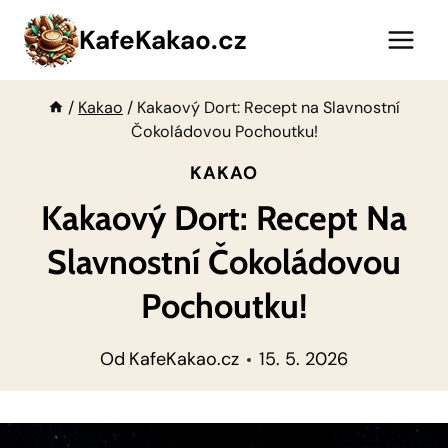
Přeskočit
KafeKakao.cz
na
obsah
/
Kakao
/
Kakaový Dort: Recept na Slavnostní
Čokoládovou Pochoutku!
KAKAO
Kakaový Dort: Recept Na
Slavnostní Čokoládovou
Pochoutku!
Od
KafeKakao.cz
15. 5. 2026