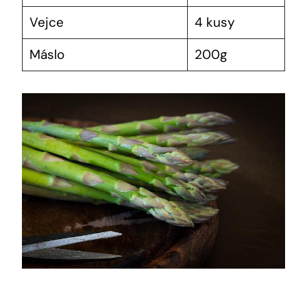
Vejce
4 ⁣kusy
Máslo
200g