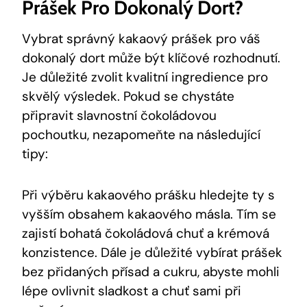
Prášek Pro Dokonalý Dort?
Vybrat správný kakaový prášek ‍pro váš
dokonalý dort může být klíčové​ rozhodnutí.
Je důležité zvolit kvalitní ingredience pro
skvělý výsledek. Pokud se chystáte
⁤připravit slavnostní čokoládovou
pochoutku, nezapomeňte na následující
tipy:
Při ‍výběru kakaového prášku⁣ hledejte​ ty ⁣s
vyšším obsahem ⁤kakaového⁢ másla. Tím⁣ se
zajistí ‍bohatá čokoládová chuť ⁣a krémová
konzistence. ⁤Dále je důležité vybírat prášek
bez ​přidaných ‌přísad a‌ cukru, abyste mohli
lépe ovlivnit sladkost‍ a chuť sami‍ při⁢