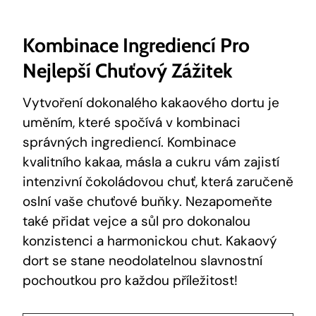
Kombinace Ingrediencí ⁢pro
Nejlepší Chuťový Zážitek
Vytvoření dokonalého⁢ kakaového dortu je
⁤uměním, které ‌spočívá⁤ v kombinaci
správných ingrediencí. ‍Kombinace
kvalitního kakaa, másla a cukru ⁣vám zajistí
intenzivní čokoládovou chuť, která zaručeně
⁢oslní vaše​ chuťové buňky. ​Nezapomeňte
také ‌přidat ‌vejce a ⁢sůl pro⁢ dokonalou ​
konzistenci a harmonickou chut. ⁢Kakaový
dort ⁢se ‌stane neodolatelnou slavnostní
pochoutkou‍ pro každou příležitost!