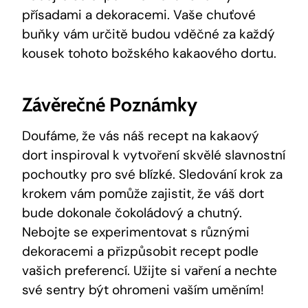
přísadami a dekoracemi. Vaše chuťové⁤
buňky vám určitě budou‍ vděčné za každý
kousek‍ tohoto božského‍ kakaového dortu. ⁣
Závěrečné Poznámky
Doufáme, že vás⁢ náš recept na​ kakaový
dort ⁣inspiroval⁣ k vytvoření skvělé slavnostní
pochoutky pro své ‌blízké. Sledování ‍krok za
krokem vám⁢ pomůže zajistit, že váš dort
bude⁣ dokonale čokoládový a‍ chutný.
Nebojte se experimentovat s různými
dekoracemi a přizpůsobit‌ recept podle
‍vašich preferencí. Užijte si​ vaření a nechte
své ‍sentry být ohromeni vaším uměním!