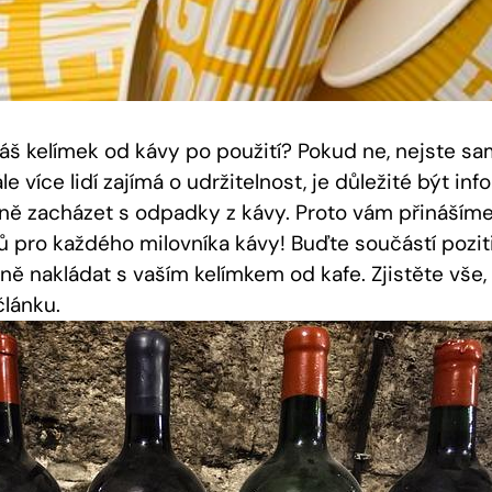
váš kelímek od kávy po použití? Pokud ne, nejste sa
le více lidí zajímá o udržitelnost, je důležité být in
vně zacházet s odpadky z kávy. Proto vám přinášíme
pů pro každého milovníka kávy! Buďte součástí pozit
ně nakládat s vaším kelímkem od kafe. Zjistěte vše,
lánku.