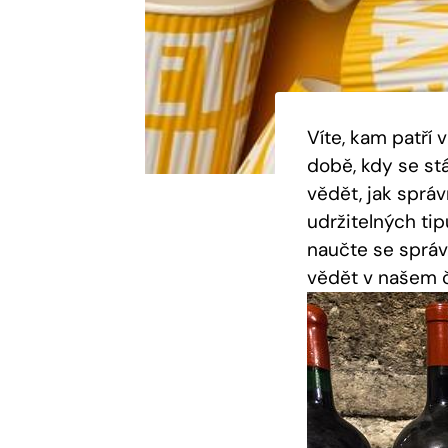
Víte, kam patří 
době, kdy se stá
vědět, jak sprá
udržitelných ti
naučte se správ
vědět v našem č