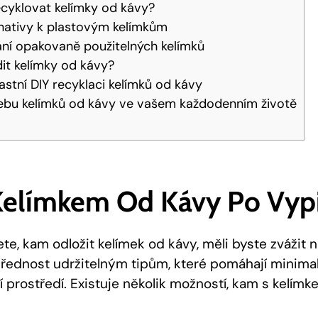
ecyklovat kelímky od kávy?
rnativy k plastovým kelímkům
ní opakovaně použitelných kelímků
dit kelímky od kávy?
lastní DIY recyklaci kelímků od kávy
třebu kelímků od kávy ve vašem každodenním životě
elímkem Od Kávy Po Vypi
e, kam odložit kelímek od kávy, měli byste zvážit n
 přednost udržitelným tipům, které pomáhají minimal
í prostředí. Existuje několik možností, kam s kelím