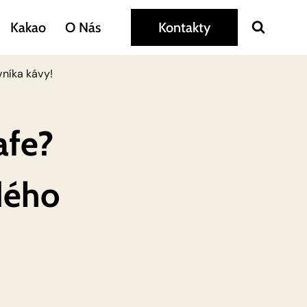
Kakao
O Nás
Kontakty
vníka kávy!
afe?
dého