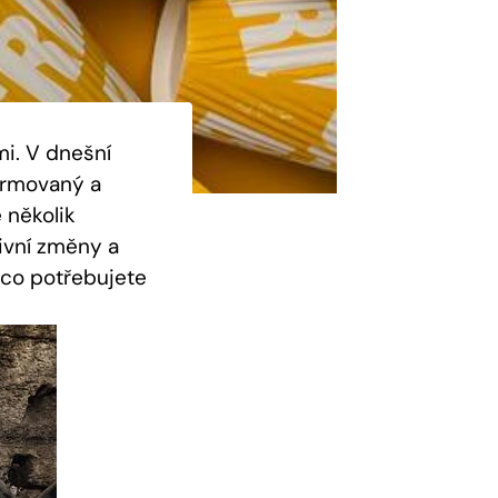
mi. V dnešní
formovaný a
 několik
ivní změny a
 co potřebujete