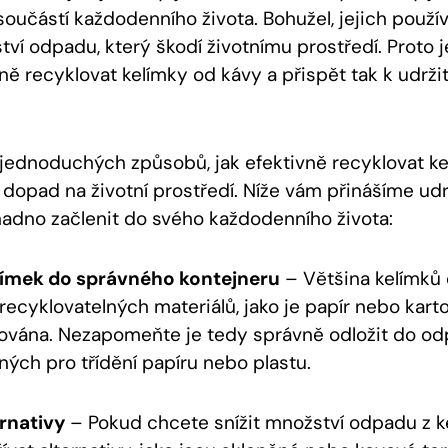
oučástí každodenního života. Bohužel, jejich použí
ví odpadu, který škodí životnímu prostředí. Proto j
vně recyklovat kelímky od kávy a přispět tak k udrž
k jednoduchých způsobů, jak efektivně recyklovat k
í dopad na životní prostředí. Níže vám přinášíme udrž
adno začlenit do svého každodenního života:
límek do správného kontejneru
– Většina kelímků 
recyklovatelných materiálů, jako je papír nebo kart
lována. Nezapomeňte je tedy správně odložit do o
ých pro třídění papíru nebo plastu.
rnativy
– Pokud chcete snížit množství odpadu z k