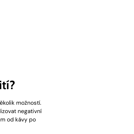
tí?
ěkolik možností.
izovat negativní
kem od kávy po