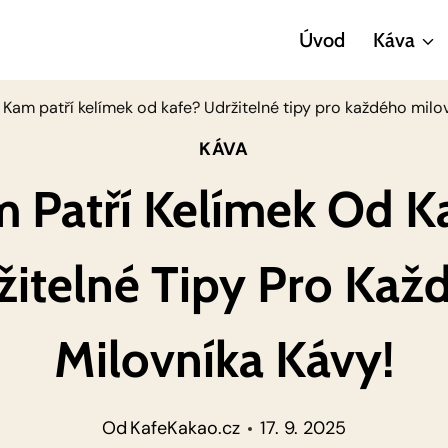
Úvod
Káva
Kam patří kelímek od kafe? Udržitelné tipy pro každého milo
KÁVA
 Patří Kelímek Od K
žitelné Tipy Pro Kaž
Milovníka Kávy!
Od
KafeKakao.cz
17. 9. 2025