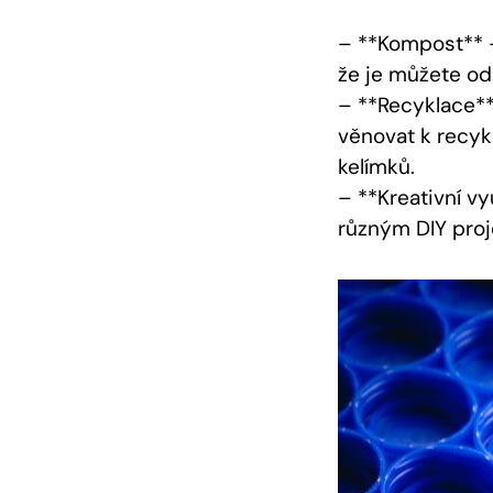
– **Kompost** –
že je můžete od
– **Recyklace**
věnovat k recykl
kelímků.
– **Kreativní vy
různým DIY proj