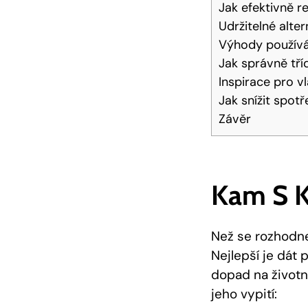
Jak efektivně r
Udržitelné alte
Výhody používá
Jak správně tří
Inspirace pro v
Jak snížit spo
Závěr
Kam S K
Než se rozhodnet
Nejlepší je dát
dopad na životn
jeho vypití: