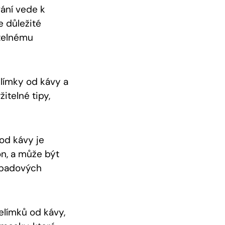
vání vede k
e důležité
itelnému
elímky od kávy a
itelné tipy,
od kávy je
on, a může být
dpadových
elímků od kávy,