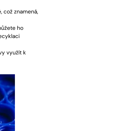
é, což znamená,
můžete ho
ecyklaci
vy využít k