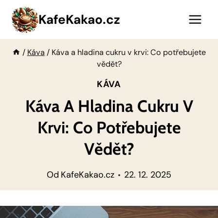
Přeskočit
KafeKakao.cz
na
obsah
/
Káva
/
Káva a hladina cukru v krvi: Co potřebujete
vědět?
KÁVA
Káva A Hladina Cukru V
Krvi: Co Potřebujete
Vědět?
Od
KafeKakao.cz
22. 12. 2025