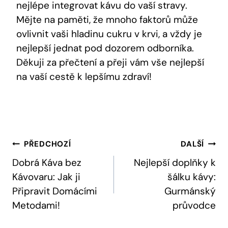
nejlépe integrovat kávu do vaší stravy.
Mějte na paměti, že mnoho faktorů může
ovlivnit vaši hladinu cukru v krvi, a vždy je
nejlepší jednat pod dozorem odborníka.
Děkuji za přečtení a přeji vám vše nejlepší
na vaší cestě k lepšímu zdraví!
Navigace
PŘEDCHOZÍ
DALŠÍ
Pro
Dobrá Káva bez
Nejlepší doplňky k
Kávovaru: Jak ji
šálku kávy:
Příspěvek
Připravit Domácími
Gurmánský
Metodami!
průvodce