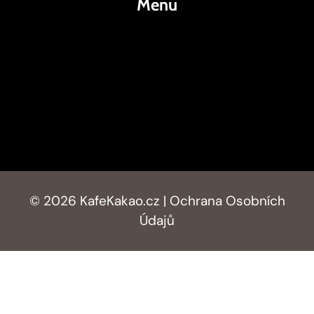
Menu
KafeKakao.cz
Blog
O Nás
Kontakty
© 2026 KafeKakao.cz |
Ochrana Osobních
Údajů
AI Editorial Policy