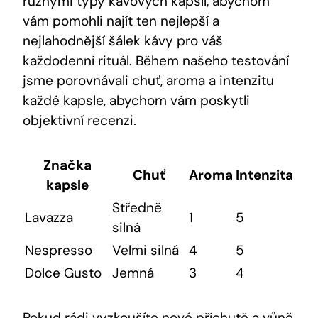
různými typy kávových kapslí, abychom
vám pomohli najít ten nejlepší a
nejlahodnější šálek kávy pro váš
každodenní rituál. Během našeho testování
jsme porovnávali chuť, aroma a intenzitu
každé kapsle, abychom vám poskytli
objektivní recenzi.
Značka
Chuť
Aroma
Intenzita
kapsle
Středně
Lavazza
1
5
silná
Nespresso
Velmi silná
4
5
Dolce Gusto
Jemná
3
4
Pokud rádi vyzkoušíte nové příchutě a vůně,