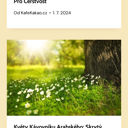
Pro Čerstvost
Od
KafeKakao.cz
1. 7. 2024
Květy Kávovníku Arabského: Skrytý