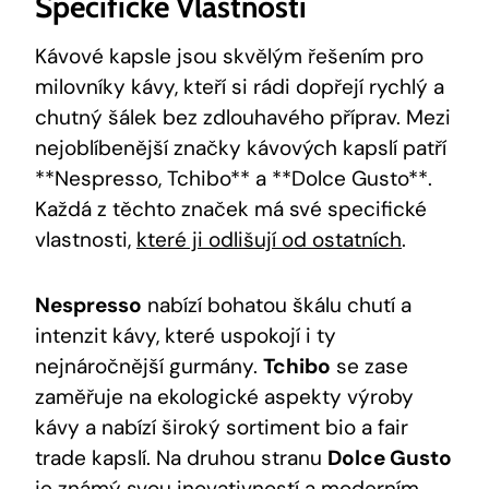
Specifické Vlastnosti
Kávové kapsle jsou skvělým řešením pro
milovníky kávy, kteří si rádi dopřejí rychlý a
chutný šálek bez zdlouhavého příprav. Mezi
nejoblíbenější značky kávových kapslí patří
**Nespresso, Tchibo** a **Dolce Gusto**.
Každá z těchto značek má své specifické
vlastnosti,
které ji odlišují od ostatních
.
Nespresso
nabízí bohatou škálu chutí a
intenzit kávy, které uspokojí i ty
nejnáročnější gurmány.
Tchibo
se zase
zaměřuje na ekologické aspekty výroby
kávy a nabízí široký sortiment bio a fair
trade kapslí. Na druhou stranu
Dolce Gusto
je známý svou inovativností a moderním