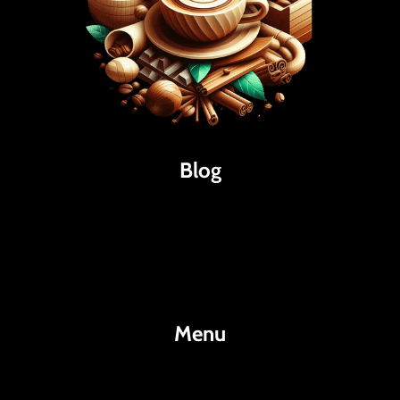
Blog
Káva
Espresso
Kakao
Menu
KafeKakao.cz