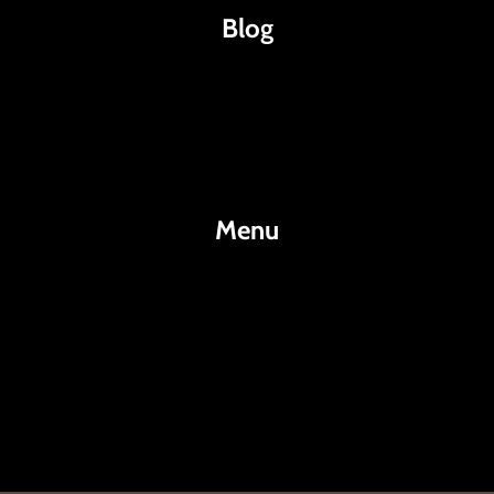
Blog
Káva
Espresso
Kakao
Menu
KafeKakao.cz
Blog
O Nás
Kontakty