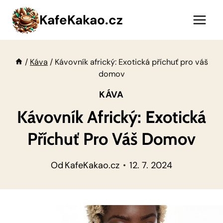
Přeskočit
KafeKakao.cz
na
obsah
/
Káva
/
Kávovník africký: Exotická příchuť pro váš
domov
KÁVA
Kávovník Africký: Exotická
Příchuť Pro Váš Domov
Od
KafeKakao.cz
12. 7. 2024