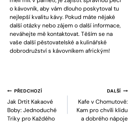
měli mít v paměti, je zajistit správnou péči
o kávovník, aby vám dlouho poskytoval tu
nejlepší kvalitu kávy. Pokud máte nějaké
další otázky nebo zájem o další informace,
neváhejte mě kontaktovat. Těším se na
vaše další pěstovatelské a kulinářské
dobrodružství s kávovníkem africkým!
Navigace
PŘEDCHOZÍ
DALŠÍ
Pro
Jak Drtit Kakaové
Kafe v Chomutově:
Boby: Jednoduché
Kam pro chvíli klidu
Příspěvek
Triky pro Každého
a dobrého nápoje