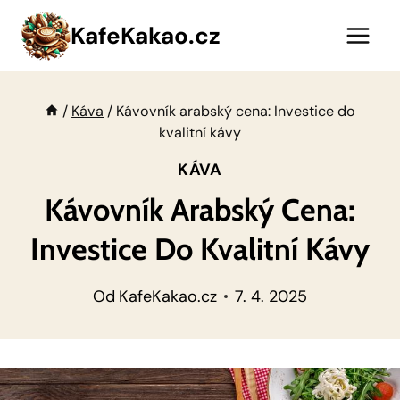
Přeskočit
KafeKakao.cz
na
obsah
/
Káva
/
Kávovník arabský cena: Investice do
kvalitní kávy
KÁVA
Kávovník Arabský Cena:
Investice Do Kvalitní Kávy
Od
KafeKakao.cz
7. 4. 2025