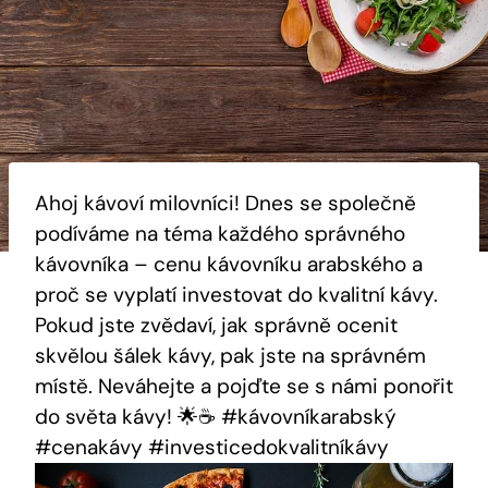
Ahoj kávoví milovníci! Dnes se společně
podíváme na téma každého správného
kávovníka – cenu kávovníku arabského a
proč se vyplatí investovat do kvalitní kávy.
Pokud jste zvědaví, jak správně ocenit
skvělou šálek kávy, pak jste na správném
místě. Neváhejte a pojďte se s námi ponořit
do světa kávy! 🌟☕️ #kávovníkarabský
#cenakávy #investicedokvalitníkávy