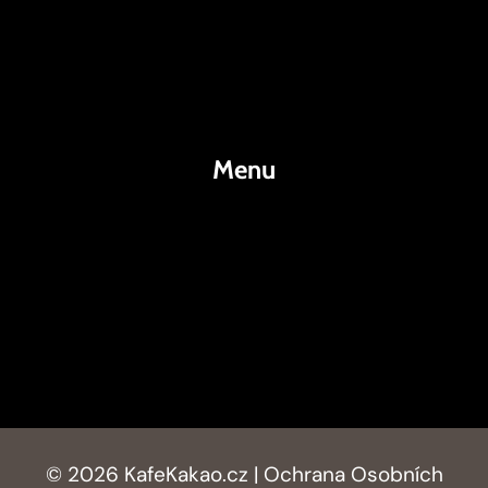
Káva
Espresso
Kakao
Menu
KafeKakao.cz
Blog
O Nás
Kontakty
© 2026 KafeKakao.cz |
Ochrana Osobních