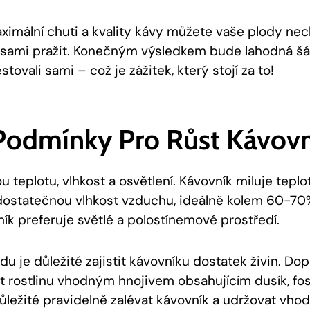
ximální chuti a kvality kávy můžete vaše plody nec
 sami pražit. Konečným výsledkem bude lahodná šále
tovali sami – což je zážitek, který stojí za to!
 Podmínky Pro Růst Kávov
u teplotu, vlhkost a osvětlení. Kávovník miluje tepl
dostatečnou vlhkost vzduchu, ideálně kolem 60-70
ník preferuje světlé a polostínemové prostředí.
u je důležité zajistit kávovníku dostatek živin. Do
t rostlinu vhodným hnojivem obsahujícím dusík, fosf
ůležité pravidelně zalévat kávovník a udržovat vho