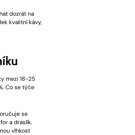
hat dozrát na
k kvalitní kávy,
níku
oty mezi 18-25
%. Co se týče
poručuje se
or a draslík.
dnou vlhkost