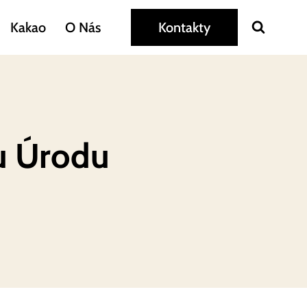
Kakao
O Nás
Kontakty
ou Úrodu