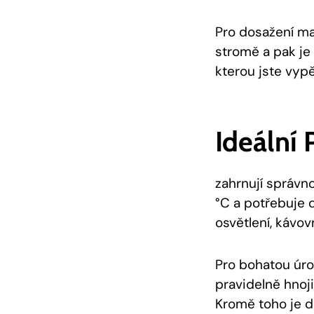
Pro dosažení ma
stromě a pak je
kterou jste vypěs
Ideální
zahrnují správno
°C a potřebuje 
osvětlení, kávov
Pro bohatou úrod
pravidelně hnoji
Kromě toho je d