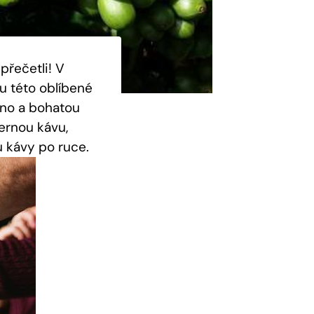
přečetli! V
u této oblíbené
rno a bohatou
ernou kávu,
 kávy po ruce.