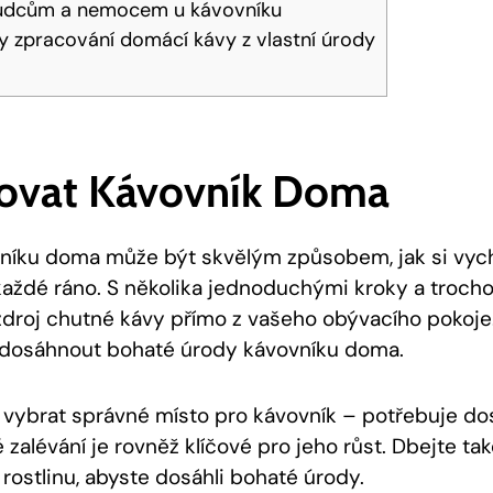
kůdcům a nemocem u kávovníku
y zpracování domácí kávy z vlastní úrody
tovat Kávovník Doma
níku doma může být skvělým způsobem, jak si vyc
aždé ráno. S několika jednoduchými kroky a troc
í zdroj chutné kávy přímo z vašeho obývacího pokoje
ak dosáhnout bohaté úrody kávovníku doma.
e vybrat správné místo pro kávovník – potřebuje dos
é zalévání je rovněž klíčové pro jeho růst. Dbejte ta
 rostlinu, abyste dosáhli bohaté úrody.