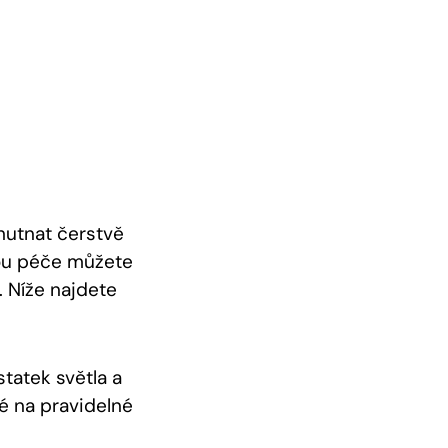
hutnat čerstvě
hou péče můžete
. Níže najdete
tatek světla a
ké na pravidelné