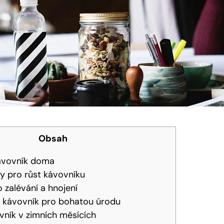
Obsah
ávovník doma
y pro růst kávovníku
o zalévání a hnojení
et kávovník pro bohatou úrodu
vník v zimních měsících