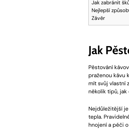
Jak zabránit š
Nejlepší způsob
Závěr
Jak Pěs
Pěstování kávov
praženou kávu k
mít svůj vlastn
několik tipů, j
Nejdůležitější j
tepla. Pravideln
hnojení a péči o