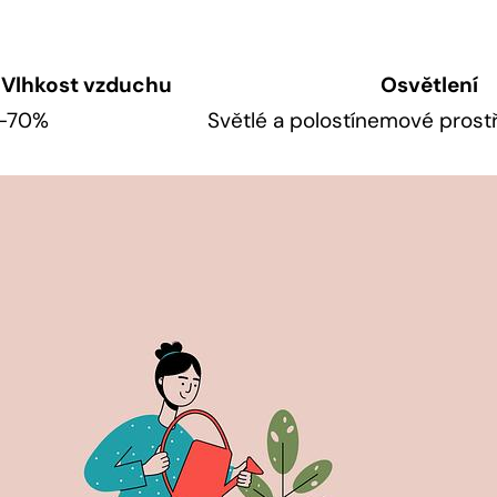
Vlhkost vzduchu
Osvětlení
-70%
Světlé a polostínemové prost