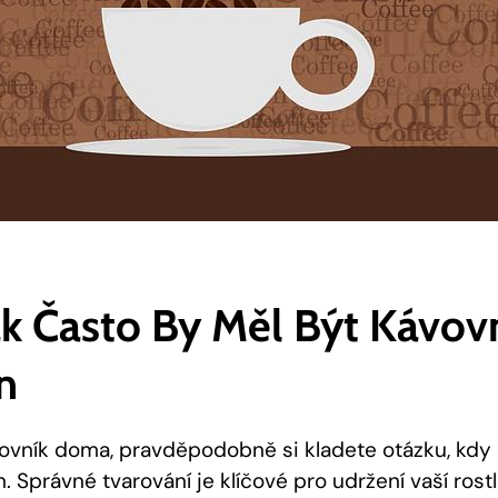
ak Často By Měl Být Kávov
n
vník doma, pravděpodobně si kladete otázku, kdy 
. Správné tvarování je klíčové pro udržení vaší rostl