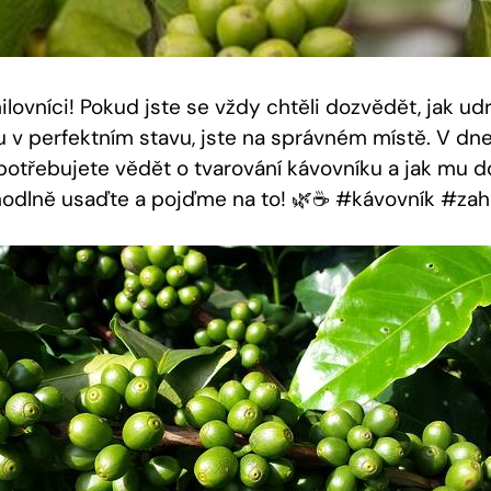
lovníci! Pokud jste se vždy chtěli dozvědět, jak ud
nu v perfektním stavu, jste na správném místě. V dn
potřebujete vědět o tvarování kávovníku a jak mu do
hodlně usaďte a pojďme na to! 🌿☕ #kávovník #zah