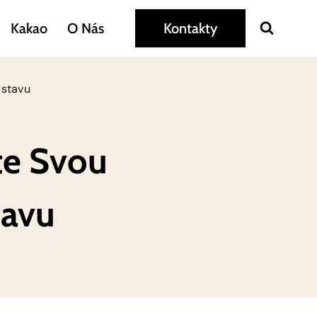
Kakao
O Nás
Kontakty
 stavu
te Svou
tavu