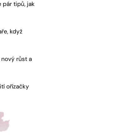
pár tipů, jak
aře, když
 nový růst a
tí ořízačky