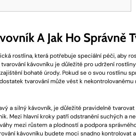
ávovník A Jak Ho Správně 
ická rostlina, která potřebuje speciální péči, aby ro
tvarování kávovníku je důležité pro udržení rostlin
zajištění bohaté úrody. Pokud se o svou rostlinu sp
dostatek tvarování může vést k nekontrolovanému r
vý a silný kávovník, je důležité pravidelně tvarovat
ik. Mezi hlavní kroky patří odstranění suchých a n
váhy mezi růstem a plodností a podpora správného
arování kávovníku budete moci snadno kontrolovat a