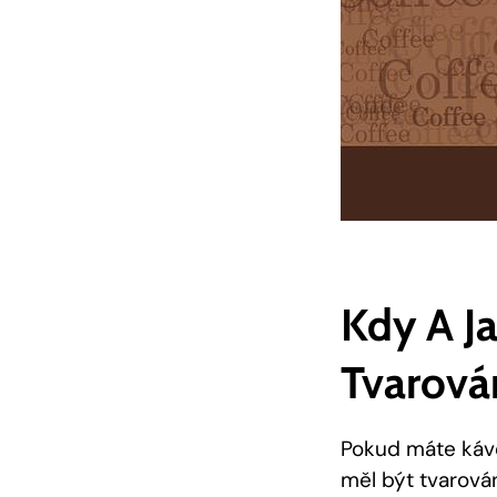
Kdy A J
Tvarová
Pokud máte kávo
měl být tvarován