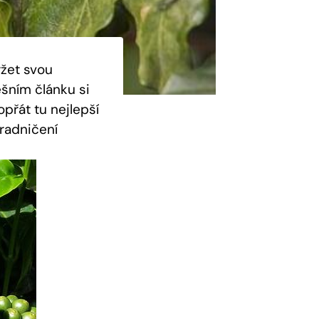
ržet svou
ešním článku si
přát tu nejlepší
radničení