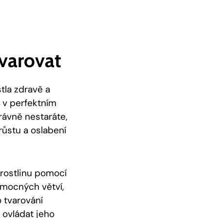
Tvarovat
stla zdravě a
y v perfektním
rávně nestaráte,
ůstu a oslabení
 rostlinu pomocí
emocných větví,
 tvarování
 ovládat jeho