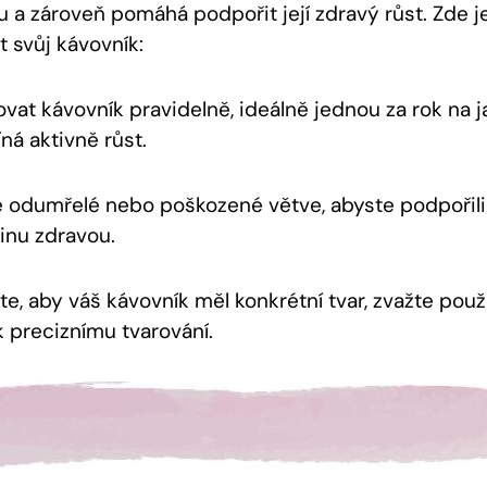
 a zároveň pomáhá podpořit její zdravý růst. Zde je 
 svůj kávovník:
ovat kávovník pravidelně, ideálně jednou za rok na j
íná aktivně růst.
 odumřelé nebo poškozené větve, abyste podpořili
linu zdravou.
e, aby váš kávovník měl konkrétní tvar, zvažte použi
 preciznímu tvarování.