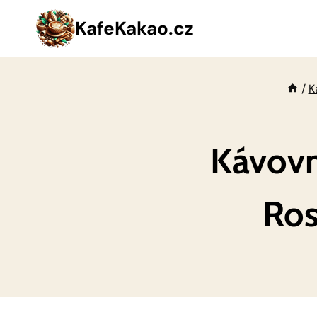
Přeskočit
KafeKakao.cz
na
obsah
/
K
Kávovn
Ros