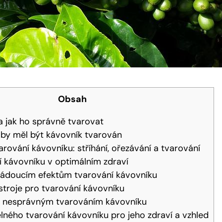
Obsah
a jak ho správně tvarovat
 by měl být kávovník tvarován
arování kávovníku: stříhání, ořezávání a tvarování
í kávovníku v optimálním zdraví
ežádoucím efektům tvarování kávovníku
troje pro tvarování kávovníku
 s nesprávným tvarováním kávovníku
ného tvarování kávovníku pro jeho zdraví a vzhled