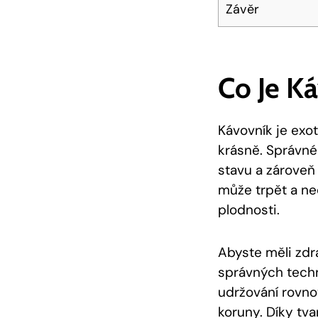
Závěr
Co Je K
Kávovník je exot
krásně. Správné 
stavu a zároveň 
může trpět a ne
plodnosti.
Abyste měli zdra
správných techn
udržování rovno
koruny. Díky tv