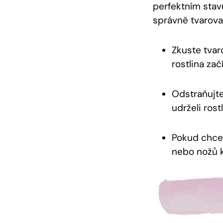
perfektním stavu
správně tvarovat
Zkuste tvar
rostlina zač
Odstraňujte
udrželi rost
Pokud chcet
nebo nožů k