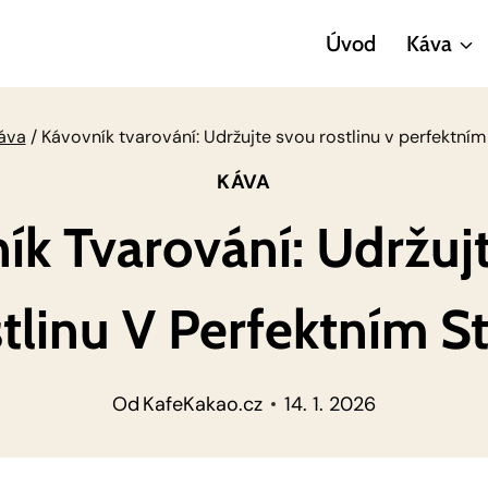
Úvod
Káva
áva
/
Kávovník tvarování: Udržujte svou rostlinu v perfektním
KÁVA
ík Tvarování: Udržuj
tlinu V Perfektním S
Od
KafeKakao.cz
14. 1. 2026