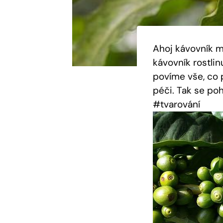
Ahoj kávovník mi
kávovník rostli
povíme vše, co 
péči. Tak se po
#tvarování