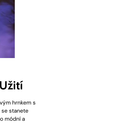
Užití
vovým hrnkem s
 se stanete
to módní a