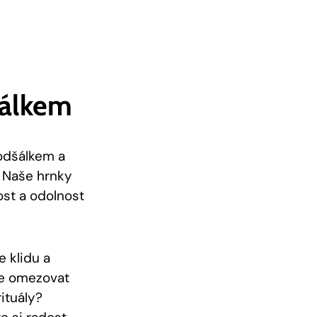
šálkem
odšálkem a
 Naše hrnky
ost a odolnost
 klidu a
se omezovat
ituály?