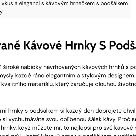
j vkus a eleganci s kávovým hrnečkem s podšálkem
ky
ané Kávové Hrnky S Pod
ší široké nabídky návrhovaných kávových hrnků s p
mysly každé ráno elegantním a stylovým designem.
kvalitního materiálu, který zaručuje dlouhou životn
mi hrnky s podšálkem si každý den dopřejete chvíle
 si vychutnáváte svou oblíbenou šálek kávy. Proč 
hrnky, když můžete mít to nejlepší pro své kávové r