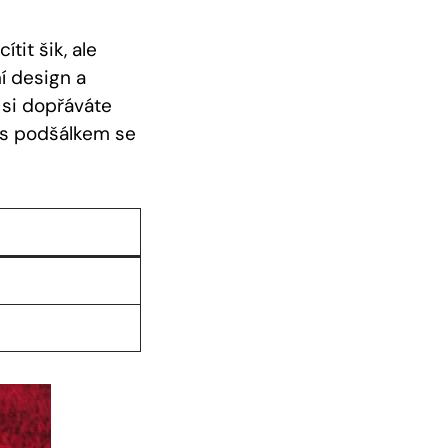
it šik, ale
ní design a
 si dopřáváte
k s podšálkem se