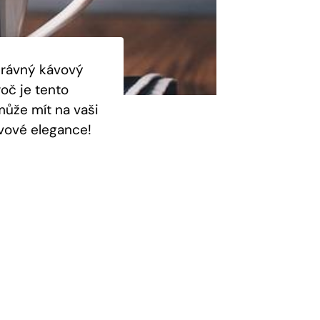
právný kávový
roč je tento
ůže mít na vaši
ávové elegance!