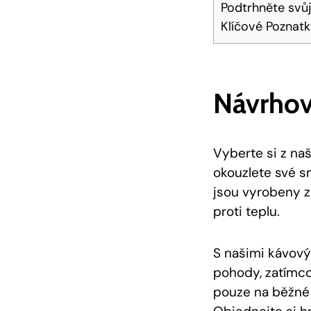
Podtrhněte svů
Klíčové Poznat
Návrhov
Vyberte si z na
okouzlete své s
jsou vyrobeny z 
proti teplu.
S našimi kávový
pohody, zatímco
pouze na běžné 