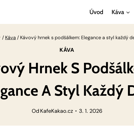
Úvod
Káva
/
Káva
/
Kávový hrnek s podšálkem: Elegance a styl každý d
KÁVA
ový Hrnek S Podšál
egance A Styl Každý 
Od
KafeKakao.cz
3. 1. 2026