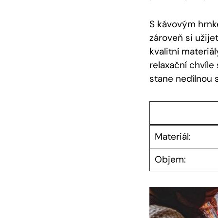
S kávovým hrnke
zároveň si užije
kvalitní materiá
relaxační chvíl
stane nedílnou 
Materiál:
Objem: