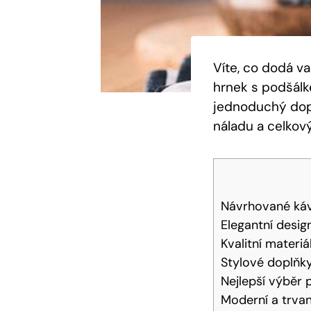
Víte, co dodá v
hrnek s podšál
jednoduchý dopl
náladu a celkov
Návrhované káv
Elegantní desig
Kvalitní materiá
Stylové doplňk
Nejlepší výběr 
Moderní a trvan