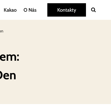
Kakao
O Nás
Kontakty
en
kem:
Den