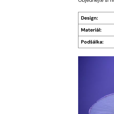
Objednejte si hn
Design:
Materiál:
Podšálka: