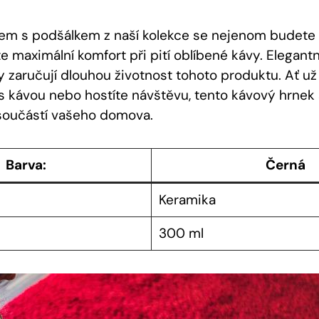
m s podšálkem z naší kolekce se nejenom budete cít
te maximální komfort při pití oblíbené kávy. Elegant
ly zaručují dlouhou životnost tohoto produktu. Ať už
e s kávou nebo hostíte návštěvu, tento kávový hrne
součástí vašeho domova.
Barva:
Černá
Keramika
300 ml