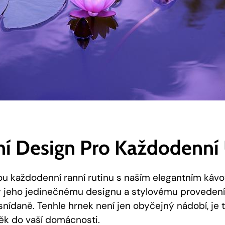
ní Design Pro Každodenní 
u každodenní ranní rutinu s naším elegantním ká
y jeho jedinečnému designu a stylovému provedení
nídaně. Tenhle hrnek není jen obyčejný nádobí, je 
ěk do vaší domácnosti.