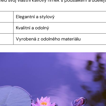
ed svůj vlastní kávový hrnek s podšálkem a udělejt
Elegantní a stylový
Kvalitní a odolný
Vyrobená z odolného materiálu