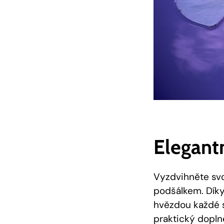
Elegant
Vyzdvihněte svo
podšálkem. Dík
hvězdou každé s
praktický dopln