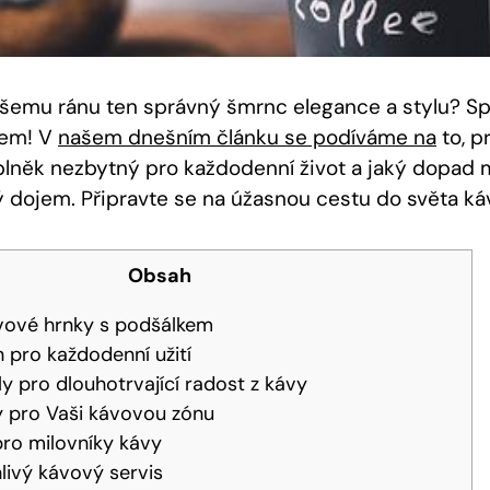
ašemu ránu ten správný šmrnc elegance a stylu? S
kem! V
našem dnešním článku se podíváme na
to, p
něk nezbytný pro každodenní život a jaký dopad m
ý dojem. Připravte se na úžasnou cestu do světa k
Obsah
ové hrnky s podšálkem
n pro každodenní užití
ly pro dlouhotrvající radost z kávy
y pro Vaši kávovou zónu
pro milovníky kávy
livý kávový servis