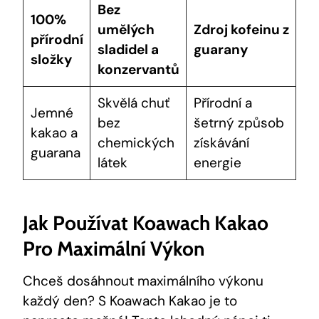
Bez⁣
100%
umělých
Zdroj kofeinu z
přírodní
sladidel a
guarany
‌složky
⁢konzervantů
Skvělá ⁣chuť
Přírodní a
Jemné
bez
šetrný způsob
kakao a
chemických
získávání
guarana
látek
energie
Jak ​používat Koawach Kakao
Pro‌ Maximální Výkon
Chceš dosáhnout maximálního výkonu
každý ​den? S ‌Koawach Kakao je to