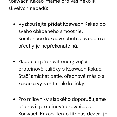
Koawach ⁢Kakao, máme pro vás několik
skvělých nápadů:
Vyzkoušejte přidat Koawach Kakao do​
svého oblíbeného smoothie.
‌Kombinace kakaové⁢ chuti‍ s ovocem a
ořechy je nepřekonatelná.
Zkuste si připravit energizující
proteinové kuličky s Koawach⁣ Kakao.
Stačí smíchat datle, ořechové máslo a
kakao a vytvořit‍ malé‌ kuličky.
Pro milovníky sladkého doporučujeme
připravit proteinové brownies s
Koawach Kakao. Tento fitness dezert je