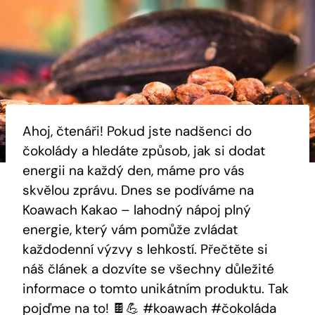
Ahoj, čtenáři! Pokud jste nadšenci​ do
čokolády a hledáte způsob, jak si dodat
energii na každý den, máme ⁢pro vás
skvělou‍ zprávu.⁣ Dnes se podíváme na
Koawach Kakao – lahodný nápoj⁤ plný
energie,⁢ který vám pomůže zvládat
každodenní výzvy s lehkostí. Přečtěte si
náš ⁢článek ⁤a dozvíte se všechny ⁢důležité
informace o tomto ‍unikátním produktu. Tak
pojďme na to! 🍫💪 #koawach #čokoláda