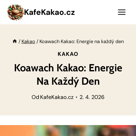
Přeskočit
KafeKakao.cz
na
obsah
/
Kakao
/
Koawach Kakao: Energie na každý den
KAKAO
Koawach Kakao: Energie
Na Každý Den
Od
KafeKakao.cz
2. 4. 2026