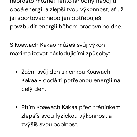
⁢naprosto možné! Tento lahodný nápoj ti
dodá ​energii‌ a zlepší tvou výkonnost, ať už
jsi sportovec nebo jen potřebuješ
povzbudit energii během⁤ pracovního ‌dne.
S ‍Koawach Kakao můžeš svůj výkon
maximalizovat následujícími způsoby:
Začni svůj den sklenkou Koawach‍
Kakaa ‌- dodá ti potřebnou energii‍ na
celý den.
Pitím Koawach Kakaa před tréninkem‍
zlepšíš svou‌ fyzickou výkonnost a
⁤zvýšíš svou odolnost.