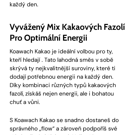
každý den.
Vyvážený ‌mix Kakaových Fazolí⁢
Pro Optimální Energii
Koawach Kakao je ideální volbou ⁣pro ty,
kteří hledají .⁣ Tato ⁣lahodná ​směs ‌v sobě⁢
skrývá ty nejkvalitnější suroviny, které ti
dodají‌ potřebnou energii na‍ každý den.​
Díky kombinaci různých typů kakaových
fazolí, získáš nejen energii,⁤ ale ‍i bohatou
⁣chuť a‌ vůni.
S Koawach Kakao se snadno⁤ dostaneš do⁢
správného „flow“ a zároveň podpoříš své