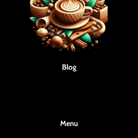
Blog
Káva
Espresso
Kakao
Menu
KafeKakao.cz