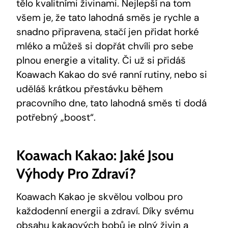
tělo kvalitními živinami. ‌Nejlepší⁤ na tom‍
všem je, že tato lahodná směs je rychle a
⁤snadno připravena, stačí jen přidat ‌horké‌
mléko a můžeš si dopřát⁤ chvíli pro​ sebe‍
plnou energie a ⁤vitality. Či už si přidáš
Koawach Kakao do své ranní rutiny, ‌nebo ⁤si ​
uděláš krátkou přestávku během
⁤pracovního dne, tato lahodná⁤ směs ti dodá
potřebný „boost“.
Koawach Kakao: Jaké Jsou
Výhody Pro Zdraví?
Koawach Kakao je skvělou ⁤volbou pro‍
každodenní energii a ​zdraví. Díky svému
obsahu kakaových bobů je ⁣plný‍ živin a⁤