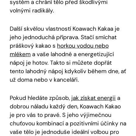
systém a⁤ chrání tělo před škodlivými‌
volnými ​radikály.
Další skvělou vlastností Koawach Kakaa⁣ je
jeho jednoduchá‍ příprava. ​Stačí smíchat
práškový kakao s ⁣
horkou vodou nebo
mlékem
a vaše ‍lahodné ‍a energetizující
‌nápoj ⁢je hotov. Takto si můžete dopřát
tento lahodný nápoj kdykoliv během dne, ať⁢
už ⁣doma nebo v ‌kanceláři.
Pokud ​hledáte způsob,
jak získat energii
a
dobrou náladu každý den, Koawach Kakao
je pro vás⁢ to pravé. S ‍jeho výjimečnou
chuťovou kombinací a pozitivními účinky ⁣na
vaše tělo je jednoduše ideální volbou​ pro