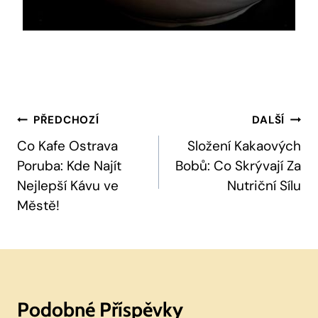
Navigace
PŘEDCHOZÍ
DALŠÍ
Pro
Co Kafe Ostrava
Složení Kakaových
Poruba: Kde Najít
Bobů: Co Skrývají Za
Příspěvek
Nejlepší Kávu ve
Nutriční Sílu
Městě!
Podobné Příspěvky