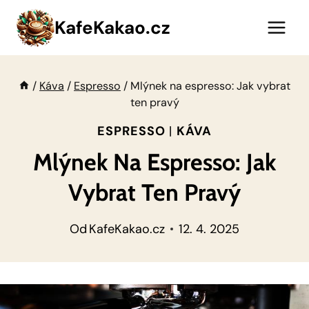
Přeskočit
KafeKakao.cz
na
obsah
/
Káva
/
Espresso
/
Mlýnek na espresso: Jak vybrat
ten pravý
ESPRESSO
|
KÁVA
Mlýnek Na Espresso: Jak
Vybrat Ten Pravý
Od
KafeKakao.cz
12. 4. 2025