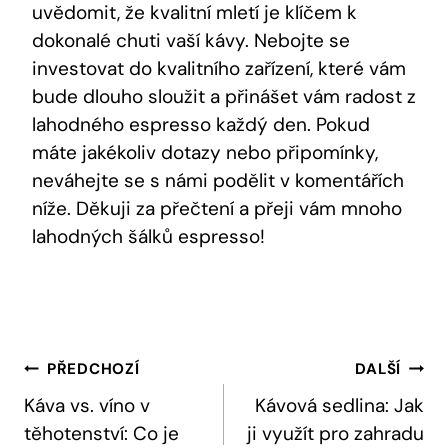
uvědomit, že kvalitní mletí je klíčem k
dokonalé chuti vaší kávy. Nebojte se
investovat do kvalitního zařízení, které vám
bude dlouho sloužit a přinášet vám radost z
lahodného espresso každý den. Pokud
máte jakékoliv dotazy nebo připomínky,
neváhejte se s námi podělit v komentářích
níže. Děkuji za přečtení a přeji vám mnoho
lahodných šálků espresso!
Navigace
PŘEDCHOZÍ
DALŠÍ
Pro
Káva vs. víno v
Kávová sedlina: Jak
těhotenství: Co je
ji využít pro zahradu
Příspěvek