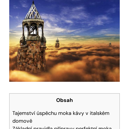
Obsah
Tajemství úspěchu moka kávy v italském
domově
Základní pravidla přípravy perfektní moka