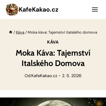
Přeskočit
KafeKakao.cz
na
obsah
/
Káva
/
Moka káva: Tajemství italského domova
KÁVA
Moka Káva: Tajemství
Italského Domova
Od
KafeKakao.cz
2. 5. 2026