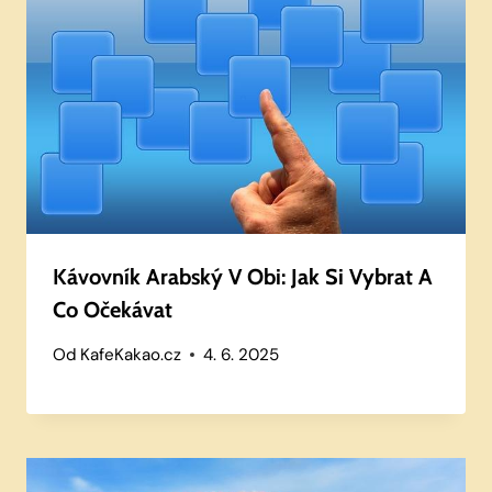
Kávovník Arabský V Obi: Jak Si Vybrat A
Co Očekávat
Od
KafeKakao.cz
4. 6. 2025