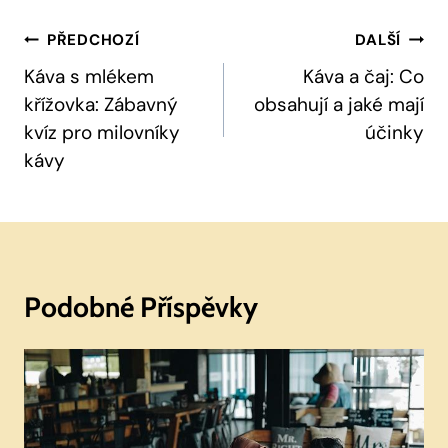
Navigace
PŘEDCHOZÍ
DALŠÍ
Pro
Káva s mlékem
Káva a čaj: Co
křížovka: Zábavný
obsahují a jaké mají
Příspěvek
kvíz pro milovníky
účinky
kávy
Podobné Příspěvky