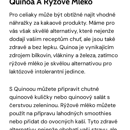
Quinoa A Rýžové ‍mléko
Pro celiaky‍ může být obtížné ⁢najít vhodné
náhražky⁤ za kakaové produkty. ⁣Máme pro ​
vás však skvělé alternativy,‍ které nejenže
dodají vašim⁤ receptům chuť, ale jsou také
zdravé a ⁢bez lepku. ⁣Quinoa je vynikajícím
zdrojem bílkovin, vlákniny a železa, zatímco​
rýžové mléko​ je skvělou⁢ alternativou pro
laktózově intolerantní jedince.
S ​Quinoou můžete ⁤připravit ⁢chutné
‍quinoové kuličky nebo quinoový salát s
čerstvou zeleninou. ⁤Rýžové mléko můžete
použít ‌na přípravu lahodných smoothies
nebo ‍přidat do ⁣ovocných kaší. Tyto zdravé
alternativy nejenže obohatí ⁣vaši ‌stravu,‌ ale