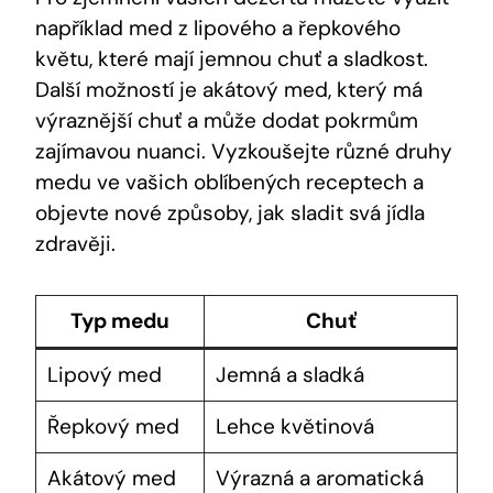
například med z lipového a řepkového
květu, ⁤které ‌mají ⁣jemnou chuť a ⁤sladkost.
Další možností je akátový med, který má
výraznější chuť a může dodat ⁣pokrmům
zajímavou nuanci. Vyzkoušejte různé druhy
medu⁤ ve vašich oblíbených ⁤receptech a
objevte nové způsoby, jak sladit ⁤svá jídla
‌zdravěji.
Typ medu
Chuť
Lipový⁢ med
Jemná a ‌sladká
Řepkový med
Lehce květinová
Akátový med
Výrazná a aromatická