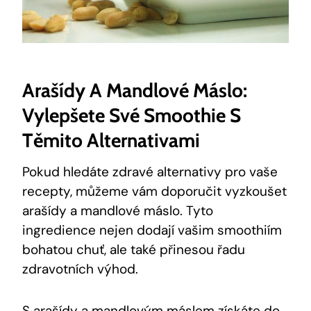
Arašídy A Mandlové‍ Máslo:​
Vylepšete​ Své Smoothie S
Těmito Alternativami
Pokud hledáte ⁢zdravé ⁢alternativy pro vaše
recepty, můžeme vám doporučit vyzkoušet
arašídy a mandlové ⁤máslo. Tyto
ingredience nejen ⁣dodají vašim smoothiím
bohatou ⁤chuť, ale⁤ také přinesou řadu
zdravotních⁤ výhod.
S arašídy a ⁤mandlovým máslem⁤ získáte do