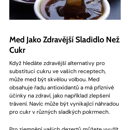
Med Jako Zdravější Sladidlo‌ Než
Cukr
Když ⁤hledáte ⁢zdravější alternativy pro
substituci cukru ve vašich receptech,
může med být skvělou ⁣volbou. Med
obsahuje řadu antioxidantů a ⁢má příznivé
účinky ⁤na zdraví, jako například zlepšení
trávení.⁢ Navíc může být vynikající náhradou‍
pro⁤ cukr v ‍různých sladkých pokrmech.
Pro zjemnění vašich‍ dezertů‌ můžete využít