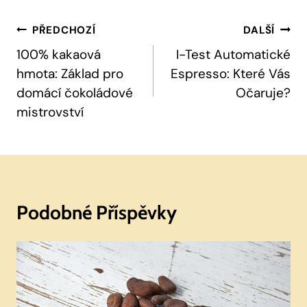
Navigace
PŘEDCHOZÍ
DALŠÍ
Pro
100% kakaová
I-Test Automatické
hmota: Základ pro
Espresso: Které Vás
Příspěvek
domácí čokoládové
Očaruje?
mistrovství
Podobné Příspěvky