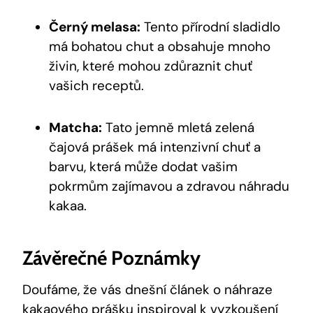
Černý melasa:
Tento⁣ přírodní‌ sladidlo
má ​bohatou chut‍ a obsahuje mnoho
živin, které ​mohou zdůraznit chuť
vašich receptů.
Matcha:
⁣Tato jemně mletá zelená
čajová prášek má intenzivní chuť a
barvu, která ‌může dodat vašim
pokrmům‌ zajímavou a ⁢zdravou ⁣náhradu
kakaa.
Závěrečné Poznámky
Doufáme,‍ že ⁤vás dnešní článek o náhraze
⁣kakaového prášku inspiroval k vyzkoušení