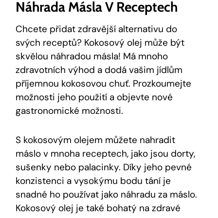
Náhrada Másla V Receptech
Chcete přidat zdravější‌ alternativu do
svých receptů?⁤ Kokosový olej může​ být⁢
skvělou náhradou másla! Má mnoho
⁤zdravotních ‍výhod⁢ a dodá vašim jídlům
příjemnou⁢ kokosovou chuť. Prozkoumejte
možnosti jeho použití a objevte⁣ nové
gastronomické možnosti.
S⁢ kokosovým olejem ⁣můžete nahradit
máslo v mnoha ⁢receptech, jako⁣ jsou dorty,
sušenky nebo palacinky. Díky jeho pevné
konzistenci a vysokýmu bodu tání je
snadné ho používat jako⁢ náhradu​ za máslo.
Kokosový olej je také bohatý na zdravé