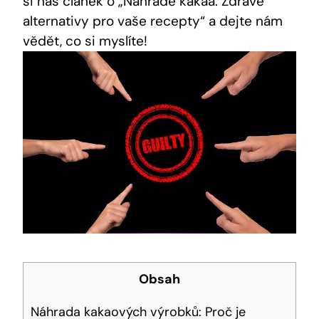
si náš‍ článek o „Náhradě kakaa: Zdravé
alternativy pro vaše ‌recepty“ ‌a dejte nám
vědět, co‍ si myslíte!
Obsah
Náhrada⁣ kakaových výrobků: Proč je