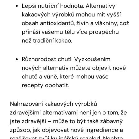
Lepší nutriční hodnota: Alternativy
kakaových výrobků mohou mít vyšší
obsah antioxidantů, živin a vlákniny, což
‌přináší ⁤vašemu ⁣tělu více prospěchu
než tradiční kakao.
Různorodost chutí: Vyzkoušením
nových alternativ můžete objevit nové
chutě ⁣a‌ vůně, které ⁢mohou ​vaše
recepty ​obohatit.
Nahrazování kakaových‍ výrobků​
zdravějšími alternativami⁣ není jen ‍o tom, že
jste zdravější –⁢ může⁤ to​ být také zábavný
způsob, jak objevovat nové ingredience a ​
rozšiřovat svůj kulinářský rozhled. Nechte