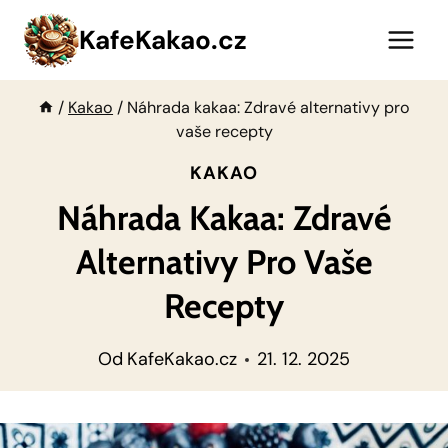
Přeskočit
KafeKakao.cz
na
obsah
/
Kakao
/
Náhrada kakaa: Zdravé alternativy pro
vaše recepty
KAKAO
Náhrada Kakaa: Zdravé
Alternativy Pro Vaše
Recepty
Od
KafeKakao.cz
21. 12. 2025