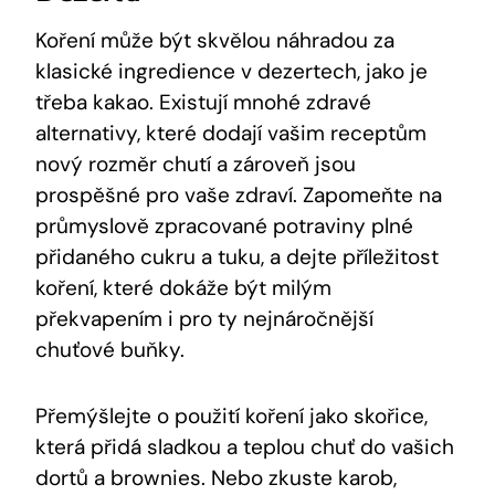
Koření⁢ může být ⁣skvělou náhradou ⁢za
klasické ingredience v ‍dezertech,‌ jako⁤ je
třeba kakao. Existují mnohé zdravé
alternativy, ⁣které dodají vašim receptům⁤
nový rozměr ⁤chutí a zároveň⁤ jsou
prospěšné pro vaše⁢ zdraví. Zapomeňte ⁤na
průmyslově ‌zpracované potraviny⁣ plné
přidaného ⁤cukru a tuku, a dejte⁢ příležitost
koření, které dokáže být ⁣milým
‍překvapením i pro ty nejnáročnější‌
chuťové buňky.
Přemýšlejte o ‌použití⁢ koření jako skořice,
která přidá‌ sladkou a teplou chuť do vašich
dortů a brownies. ⁣Nebo zkuste karob,