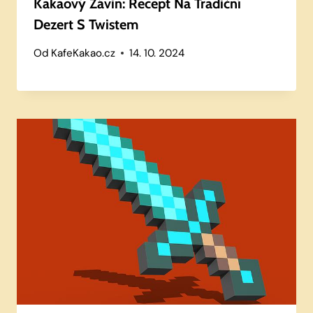
Kakaový Závin: Recept Na Tradiční
Dezert S Twistem
Od
KafeKakao.cz
14. 10. 2024