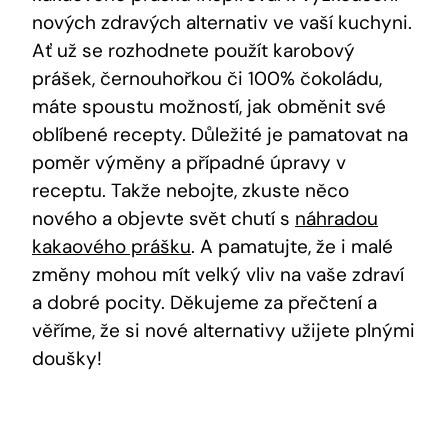
nových zdravých alternativ ve⁤ vaší kuchyni.
Ať už se rozhodnete použít karobový
prášek, černouhořkou⁤ či 100%⁣ čokoládu,
máte‌ spoustu možností, jak obměnit své
oblíbené‌ recepty. Důležité je pamatovat na‌
poměr výměny a případné úpravy ⁣v
receptu. ⁢Takže ⁤nebojte, zkuste ‍něco
nového a objevte svět chutí s
náhradou
kakaového prášku
. A pamatujte, že i malé
⁢změny mohou⁢ mít velký vliv na⁣ vaše zdraví
a dobré pocity. Děkujeme za přečtení a
věříme, že si nové‍ alternativy⁣ užijete ⁤plnými
doušky!