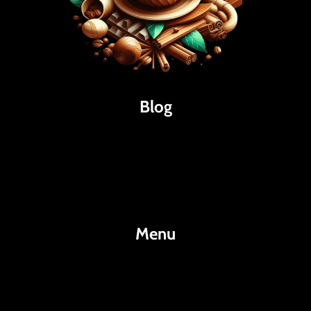
Blog
Káva
Espresso
Kakao
Menu
KafeKakao.cz
Blog
O Nás