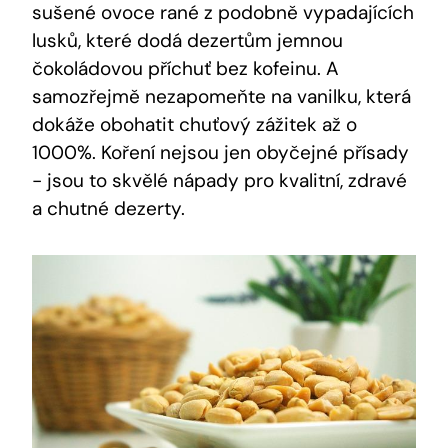
sušené ovoce rané⁣ z podobně vypadajících
lusků, které dodá ​dezertům⁣ jemnou​
čokoládovou​ příchuť bez kofeinu. A
samozřejmě nezapomeňte na vanilku,⁢ která
dokáže obohatit chuťový zážitek až o
1000%. ⁢Koření nejsou jen obyčejné přísady
‌-⁣ jsou to skvělé⁣ nápady pro kvalitní, zdravé
a chutné dezerty.