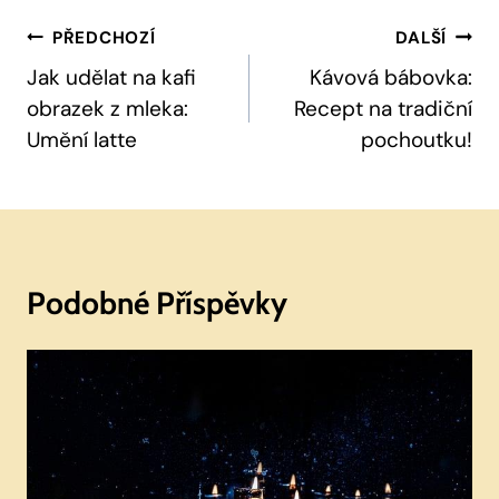
Navigace
PŘEDCHOZÍ
DALŠÍ
Pro
Jak udělat na kafi
Kávová bábovka:
obrazek z mleka:
Recept na tradiční
Příspěvek
Umění latte
pochoutku!
Podobné Příspěvky