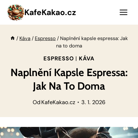
Přeskočit
KafeKakao.cz
na
obsah
/
Káva
/
Espresso
/
Naplnění kapsle espressa: Jak
na to doma
ESPRESSO
|
KÁVA
Naplnění Kapsle Espressa:
Jak Na To Doma
Od
KafeKakao.cz
3. 1. 2026