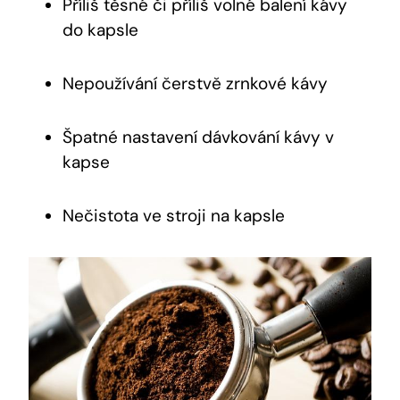
Příliš těsné či příliš volné balení kávy
do kapsle
Nepoužívání čerstvě zrnkové kávy
Špatné nastavení dávkování kávy v
kapse
Nečistota ve stroji na kapsle