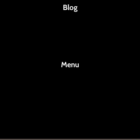
Blog
Káva
Espresso
Kakao
Menu
KafeKakao.cz
Blog
O Nás
Kontakty