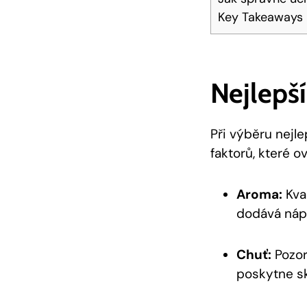
Key Takeaways
Nejlepš
Při výběru nejl
faktorů, které o
Aroma:
Kval
dodává nápo
Chuť:
Pozor
poskytne sk