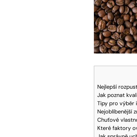
Nejlepší rozpus
Jak poznat kval
Tipy pro výběr 
Nejoblíbenější 
Chuťové vlastno
Které faktory o
Jak správně uc