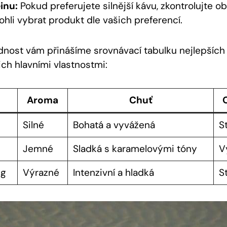
inu:
Pokud preferujete silnější kávu, zkontrolujte ob
ohli vybrat produkt dle vašich preferencí.
ednost vám přinášíme srovnávací tabulku nejlepšíc
jich hlavními vlastnostmi:
Aroma
Chuť
Silné
Bohatá a vyvážená
S
Jemné
Sladká s karamelovými tóny
V
ng
Výrazné
Intenzivní a hladká
S