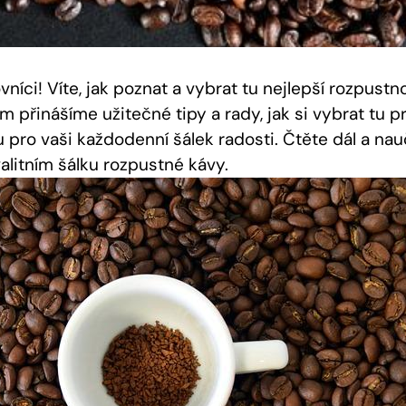
vníci! Víte, jak poznat a vybrat tu nejlepší rozpust
 přinášíme užitečné tipy a rady, jak si vybrat tu p
pro vaši každodenní šálek radosti. Čtěte dál a nauč
alitním šálku rozpustné kávy.