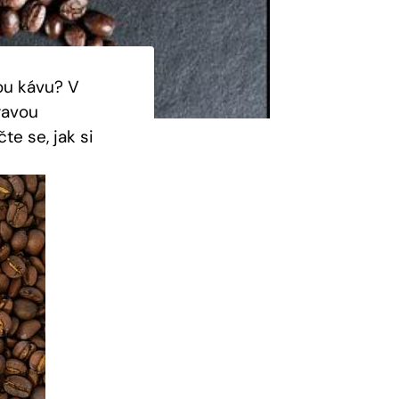
nou kávu? V
ravou
te se, jak si