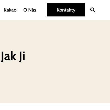
Kakao
O Nás
Kontakty
ak Ji