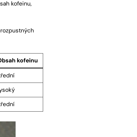
sah kofeinu,
h rozpustných
Obsah kofeinu
třední
ysoký
třední