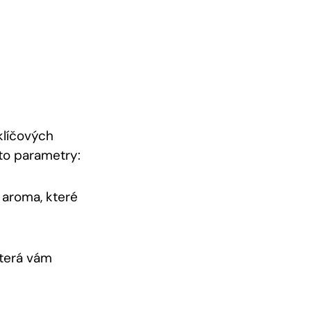
klíčových
ito parametry:
 aroma, které
která vám