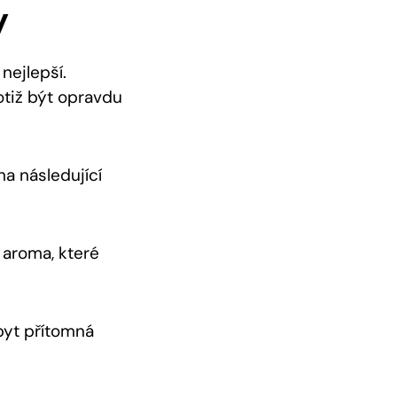
y
nejlepší.
otiž být opravdu
na následující
 aroma, které
byt přítomná