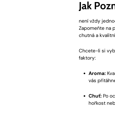
Jak Poz
není vždy jednod
Zapomeňte na př
chutná a kvalitní
Chcete-li si vyb
faktory:
Aroma:
Kval
vás přitáhn
Chuť:
Po oc
hořkost neb