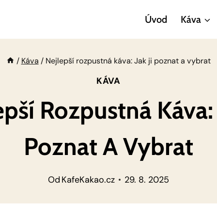
Úvod
Káva
/
Káva
/
Nejlepší rozpustná káva: Jak ji poznat a vybrat
KÁVA
epší Rozpustná Káva: J
Poznat A Vybrat
Od
KafeKakao.cz
29. 8. 2025