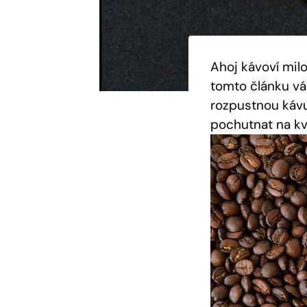
Ahoj kávoví milo
tomto článku vám
rozpustnou kávu 
pochutnat na kv