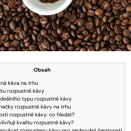
Obsah
tná káva na trhu
itu rozpustné kávy
ideálního typu rozpustné kávy
značky rozpustné kávy na trhu
sti rozpustné kávy: co hledat?
vlivňují kvalitu rozpustné kávy?
hovávat rozpustnou kávu pro zachování čerstvosti