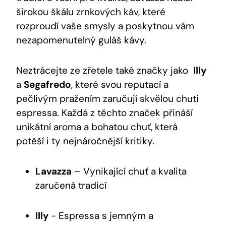
širokou škálu⁣ zrnkových káv, které
rozproudí vaše smysly a poskytnou vám
nezapomenutelný guláš kávy.
Neztrácejte ⁤ze zřetele také značky jako ​
Illy
a
Segafredo
, které svou reputací a
pečlivým pražením zaručují skvělou chuti
espressa. ⁣Každá z⁣ těchto značek přináší
‍unikátní aroma a bohatou chuť, která
potěší i‌ ty nejnáročnější kritiky.
Lavazza
– Vynikající chuť a kvalita⁣
zaručená ⁢tradicí
Illy
⁤- Espressa⁤ s jemným a