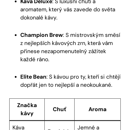
Káva Deluxe
: S luxusní⁣ chutí a
aromatem, který vás zavede do světa
dokonalé⁤ kávy.
Champion Brew
: S mistrovským⁢ směsí
z nejlepších kávových zrn, která vám
přinese nezapomenutelný zážitek
každé ráno.
Elite Bean
: S kávou pro ty, kteří si chtějí
dopřát jen to ‌nejlepší a neokoukané.
Značka
Chuť
Aroma
kávy
Káva
Jemné a⁤