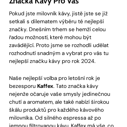
Značka Kávy Pro Vás
Pokud jste milovník kávy, jistě jste se již
setkali s dilematem výběru té nejlepší
značky. Dnešním trhem ​se hemží ​celou
řadou možností, které ‍mohou být‍
zavádějící. Proto jsme se rozhodli udělat
rozhodnutí ⁣snadným a vybrat pro ​vás ​tu
nejlepší značku kávy pro rok 2024.
Naše nejlepší volba pro letošní ‍rok je
bezesporu​
Kaffex
. Tato značka kávy
nejenže ⁢očaruje vaše⁢ smysly jedinečnou
chutí a aromatem, ale také nabízí širokou
škálu​ produktů pro každého kávového
milovníka. Od silného espressa ⁣až po
jemnou filtrovanou kávu,⁢ Kaffex má vše, co