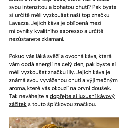
svou intenzitou a bohatou chutí? Pak byste
si ⁤určitě měli vyzkoušet naši top značku
Lavazza. Jejich káva je ⁢oblíbená mezi
milovníky kvalitního espresso a ​určitě
nezůstanete zklamaní.
Pokud ⁤vás láká svěží‌ a ovocná káva, která⁢
vám ⁤dodá energii ​na celý den, pak byste si
měli ‍vyzkoušet značku illy. Jejich káva je
známá svou vyváženou chutí a výjimečným
aroma, ⁤které‌ vás okouzlí ⁤na první ​doušek.
‍Tak neváhejte a​
dopřejte si luxusní kávový
zážitek
​s touto špičkovou ⁣značkou.