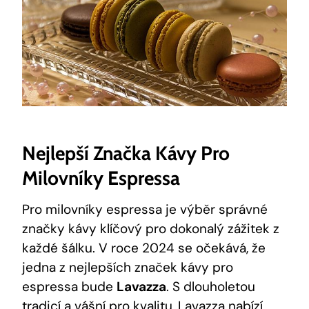
Nejlepší Značka Kávy Pro
Milovníky Espressa
Pro milovníky espressa je výběr správné
značky kávy klíčový pro dokonalý ⁢zážitek⁢ z
každé šálku. V ⁤roce 2024 se očekává, že
⁣jedna z‌ nejlepších značek⁢ kávy pro
espressa bude
Lavazza
.⁤ S dlouholetou
tradicí ⁢a vášní pro kvalitu,⁢ Lavazza nabízí