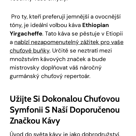
‍ Pro ‍ty, kteří‍ preferují jemnější a ovocnější
tóny, je ideální volbou káva
Ethiopian
Yirgacheffe
. Tato ⁣káva se​ pěstuje‌ v Etiopii
a
nabízí nezapomenutelný zážitek pro vaše
chuťové buňky
. Určitě se neztratí mezi
množstvím kávových značek⁢ a bude
mistrovsky doplňovat váš náročný
gurmánský chuťový ⁤repertoár.
Užijte Si Dokonalou Chuťovou
Symfonii S⁢ Naší Doporučenou
‌značkou Kávy
Úvod do světa‌ kávy je jako dobrodružství,