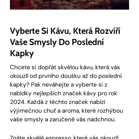
Vyberte Si Kávu, Která‌ Rozvíří
Vaše Smysly Do Poslední
Kapky
Chcete si dopřát skvělou​ kávu, která vás
okouzlí⁣ od prvního doušku až ⁢do poslední
kapky? Pak neváhejte a⁢ vyberte ‌si z⁤
nabídky nejlepších značek kávy pro rok
2024. Každá ⁣z těchto‍ značek ‍nabízí‌
výjimečnou chuť⁣ a aroma, které rozhýbou
vaše smysly a zaručeně​ vás nadchnou.
Znáte skvělé espresso, které vás okouzlí