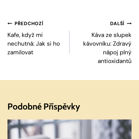
Navigace
PŘEDCHOZÍ
DALŠÍ
Pro
Kafe, když mi
Káva ze slupek
nechutná: Jak si ho
kávovníku: Zdravý
Příspěvek
zamilovat
nápoj plný
antioxidantů
Podobné Příspěvky