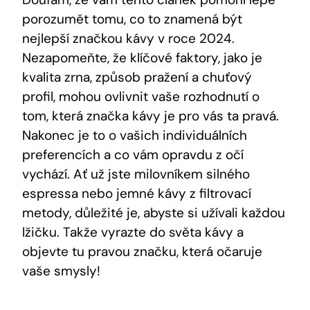
porozumět tomu,‍ co to znamená být
nejlepší značkou kávy ‍v roce 2024.
Nezapomeňte, že ‍klíčové faktory, jako je‍
kvalita zrna,‌ způsob pražení a chuťový
profil, mohou ovlivnit vaše rozhodnutí o
tom,⁤ která⁣ značka kávy je ⁤pro vás ta pravá.
Nakonec ‍je to o vašich individuálních⁤
preferencích a co vám opravdu z očí
vychází. Ať už jste milovníkem silného
espressa nebo jemné kávy z filtrovací
metody, důležité je, abyste ⁤si užívali​ každou
lžičku.‍ Takže ⁢vyrazte do ⁤světa ⁤kávy a
objevte tu pravou​ značku, která očaruje
vaše smysly!