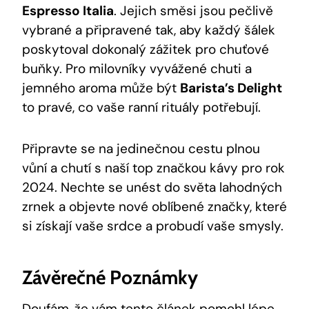
Espresso Italia
. Jejich směsi jsou⁢ pečlivě
vybrané a ​připravené‍ tak, aby každý‍ šálek
poskytoval dokonalý zážitek pro chuťové
buňky. ⁣Pro milovníky vyvážené⁣ chuti a
jemného aroma může být
Barista’s Delight
to ‍pravé, co ‌vaše‌ ranní‌ rituály ​potřebují.
Připravte‍ se na jedinečnou cestu plnou
vůní ‍a chutí ‌s naší top značkou kávy pro rok
2024. Nechte se unést do světa lahodných
zrnek a‍ objevte nové oblíbené značky, které
si získají vaše ⁢srdce a probudí vaše smysly.
Závěrečné Poznámky
Doufám, že ⁢vám tento ⁤článek​ pomohl lépe