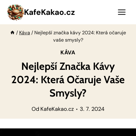
Přeskočit
KafeKakao.cz
na
obsah
/
Káva
/
Nejlepší značka kávy 2024: Která očaruje
vaše smysly?
KÁVA
Nejlepší Značka Kávy
2024: Která Očaruje Vaše
Smysly?
Od
KafeKakao.cz
3. 7. 2024