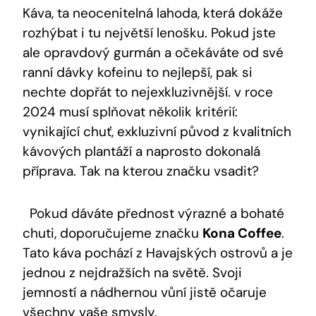
Káva, ta neocenitelná lahoda, která dokáže
rozhýbat i tu největší lenošku. Pokud jste
ale opravdový gurmán ⁣a očekáváte od své
ranní dávky⁣ kofeinu⁤ to nejlepší, pak si‍
nechte ​dopřát to nejexkluzivnější. v roce
2024 musí ‍splňovat několik kritérií:
vynikající chuť, ⁢exkluzivní původ z kvalitních
kávových plantáží a naprosto dokonalá
příprava. Tak na kterou značku vsadit?
⁢ ⁤ Pokud‌ dáváte ⁤přednost výrazné⁤ a bohaté
chuti, doporučujeme značku
Kona Coffee
.
Tato káva pochází z Havajských ostrovů​ a je​
jednou⁣ z nejdražších na světě.​ Svoji
jemností a nádhernou vůní jistě ⁣očaruje
všechny​ vaše smysly.