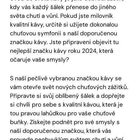
kdy ‌vás každý ⁢šálek přenese do jiného
světa​ chutí a vůní. Pokud jste milovník
kvalitní kávy, určitě si užijete dokonalou
chuťovou symfonii s‌ naší doporučenou
značkou⁣ kávy. Jste připraveni objevit tu
nejlepší značku kávy roku⁤ 2024, která
očaruje vaše smysly?
S naší pečlivě vybranou ‍značkou kávy se
vám otevře svět nových chuťových zážitků.
Připravte ​si svůj oblíbený šálek a dopřejte
si chvíli pro sebe ⁤s kvalitní kávou, která je
tou pravou lahůdkou pro vaše chuťové
buňky. Získejte ‍podnět pro své smysly s
naší doporučenou ‌značkou, která ⁢vás
provede neobvyklým světem⁢ chutí ⁣a vůní.