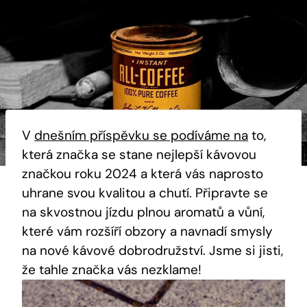
V
dnešním příspěvku se⁣ podíváme na
to,
která ⁤značka se stane nejlepší kávovou
značkou roku 2024 a která vás naprosto
uhrane svou kvalitou a chutí. Připravte se
na skvostnou ⁤jízdu⁣ plnou aromatů a vůní,
které‍ vám rozšíří obzory ⁢a⁣ navnadí ‍smysly‍
na⁤ nové kávové dobrodružství. Jsme si jisti,
že tahle⁢ značka vás nezklame!