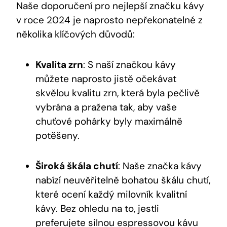
Naše​ doporučení pro nejlepší značku kávy
v roce ⁢2024 je naprosto nepřekonatelné z
několika klíčových důvodů:
Kvalita zrn
: S naší ‌značkou kávy
můžete naprosto jistě ⁤očekávat
⁤skvělou⁢ kvalitu⁢ zrn, která byla pečlivě
‍vybrána a pražena tak, aby vaše⁣
chuťové ⁣pohárky byly maximálně
potěšeny.
Široká‌ škála chutí
: Naše značka‍ kávy⁢
nabízí neuvěřitelně bohatou škálu⁣ chutí,
které ocení každý milovník kvalitní
⁣kávy. Bez ohledu na to, ⁢jestli
⁤preferujete silnou ‌espressovou kávu